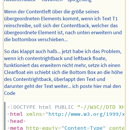
Wenn der Contentleft über die größe seines
übergeordneten Elements kommt, wenn ich Text T1
reinschreibe, soll sich der Contentback, welcher das
übergeordnete Element ist, nach unten erweitern und
die bottombox verschieben...
So das klappt auch halb... jetzt habe ich das Problem,
wenn ich contentrightback und leftback floate,
funktioniert das erweitern nicht mehr, setze ich einen
Clearfloat ein schiebt sich die Bottom Box an die höhe
des Contentrightback, überlappt den Text und
darunter geht der Text weiter... ich poste hier mal den
Code
<!
DOCTYPE
html
PUBLIC
"-//W3C//DTD XHT
<
html
xmlns
=
"
http://www.w3.org/1999/xh
<
head
>
<
meta
http-equiv
=
"
Content-Type
"
conten