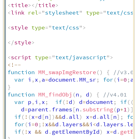
<
title
>
</
title
>
<
link
rel
=
"
stylesheet
"
type
=
"
text/css
"
<
style
type
=
"
text/css
"
>
</
style
>
<
script
type
=
"
text/javascript
"
>
<
!
--
function
MM_swapImgRestore
(
)
{
//v3.0
var
 i
,
x
,
a
=
document
.
MM_sr
;
for
(
i
=
0
;
a
&
}
function
MM_findObj
(
n
,
 d
)
{
//v4.01
var
 p
,
i
,
x
;
if
(
!
d
)
 d
=
document
;
if
(
(
p
    d
=
parent
.
frames
[
n
.
substring
(
p
+
1
)
]
.
if
(
!
(
x
=
d
[
n
]
)
&&
d
.
all
)
 x
=
d
.
all
[
n
]
;
for
for
(
i
=
0
;
!
x
&&
d
.
layers
&&
i
<
d
.
layers
.
len
if
(
!
x 
&&
 d
.
getElementById
)
 x
=
d
.
getEl