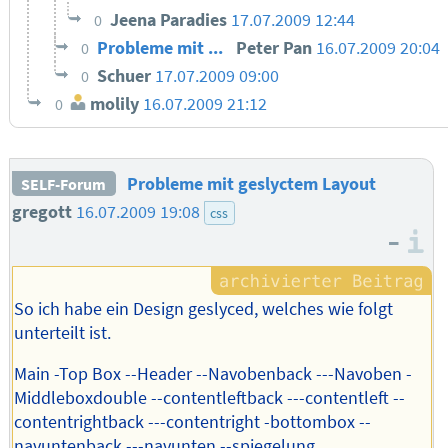
Jeena Paradies
17.07.2009 12:44
0
Probleme mit ...
Peter Pan
16.07.2009 20:04
0
Schuer
17.07.2009 09:00
0
molily
16.07.2009 21:12
0
Probleme mit geslyctem Layout
SELF-Forum
gregott
16.07.2009 19:08
css
–
I
So ich habe ein Design geslyced, welches wie folgt
unterteilt ist.
Main -Top Box --Header --Navobenback ---Navoben -
Middleboxdouble --contentleftback ---contentleft --
contentrightback ---contentright -bottombox --
navuntenback ---navunten --spiegelung