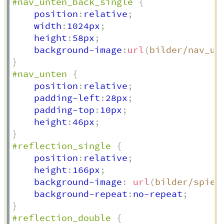
#nav_unten_back_single
{
    position
:
relative
;
    width
:
1024px
;
    height
:
58px
;
    background-image
:
url
(
bilder/nav_un
}
#nav_unten
{
    position
:
relative
;
    padding-left
:
28px
;
    padding-top
:
10px
;
    height
:
46px
;
}
#reflection_single
{
    position
:
relative
;
    height
:
166px
;
    background-image
:
url
(
bilder/spieg
    background-repeat
:
no-repeat
;
}
#reflection_double
{