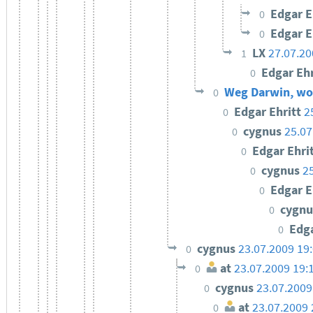
Edgar E
0
Edgar E
0
LX
27.07.20
1
Edgar Eh
0
Weg Darwin, wo 
0
Edgar Ehritt
2
0
cygnus
25.07
0
Edgar Ehri
0
cygnus
2
0
Edgar E
0
cygn
0
Edga
0
cygnus
23.07.2009 19
0
at
23.07.2009 19:
0
cygnus
23.07.2009
0
at
23.07.2009 
0