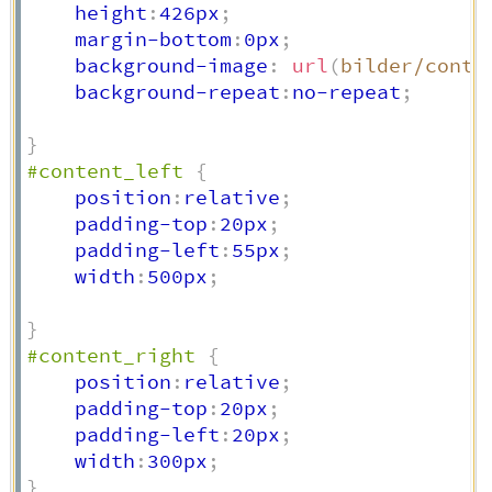
    height
:
426px
;
    margin-bottom
:
0px
;
    background-image
:
url
(
bilder/conte
    background-repeat
:
no-repeat
;
}
#content_left
{
    position
:
relative
;
    padding-top
:
20px
;
    padding-left
:
55px
;
    width
:
500px
;
}
#content_right
{
    position
:
relative
;
    padding-top
:
20px
;
    padding-left
:
20px
;
    width
:
300px
;
}