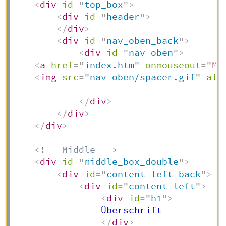
<
div
id
=
"
top_box
"
>
<
div
id
=
"
header
"
>
</
div
>
<
div
id
=
"
nav_oben_back
"
>
<
div
id
=
"
nav_oben
"
>
<
a
href
=
"
index.htm
"
onmouseout
=
"
MM
<
img
src
=
"
nav_oben/spacer.gif
"
alt
</
div
>
</
div
>
</
div
>
<!-- Middle -->
<
div
id
=
"
middle_box_double
"
>
<
div
id
=
"
content_left_back
"
>
<
div
id
=
"
content_left
"
>
<
div
id
=
"
h1
"
>
                Überschrift

</
div
>