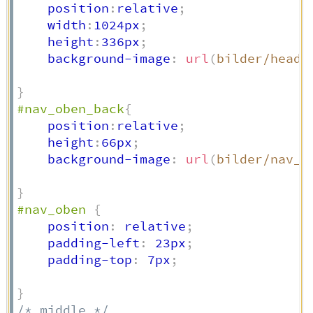
    position
:
relative
;
    width
:
1024px
;
    height
:
336px
;
    background-image
:
url
(
bilder/heade
}
#nav_oben_back
{
    position
:
relative
;
    height
:
66px
;
    background-image
:
url
(
bilder/nav_o
}
#nav_oben
{
    position
:
 relative
;
    padding-left
:
 23px
;
    padding-top
:
 7px
;
}
/* middle */