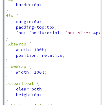
    border
:
0px
;
}
div
{
    margin
:
0px
;
    padding-top
:
0px
;
    font-family
:
arial
;
font-size
:
14px
;
}
.AbsWrap
{
    width
:
 100%
;
    position
:
 relative
;
}
.rowWrap
{
    width
:
 100%
;
}
.clearfloat
{
    clear
:
both
;
    height
:
0px
;
}