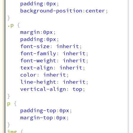
    padding
:
0px
;
    background-position
:
center
;
}
.p
{
    margin
:
0px
;
    padding
:
0px
;
    font-size
:
 inherit
;
    font-family
:
 inherit
;
    font-weight
:
 inherit
;
    text-align
:
 inherit
;
    color
:
 inherit
;
    line-height
:
 inherit
;
    vertical-align
:
 top
;
}
p
{
    padding-top
:
0px
;
    margin-top
:
0px
;
}
img
{