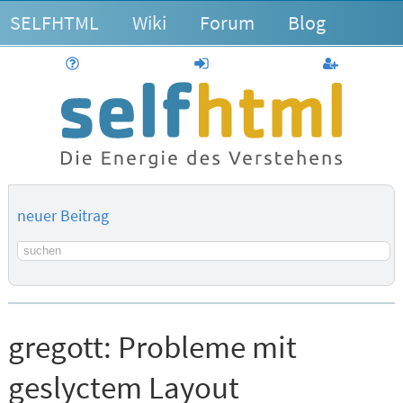
SELFHTML
Wiki
Forum
Blog
Hilfe
anmelden
Benutzerk
neuer Beitrag
Suchbegriff
gregott:
Probleme mit
geslyctem Layout