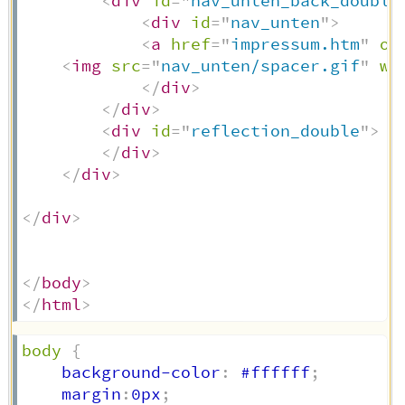
<
div
id
=
"
nav_unten_back_double
<
div
id
=
"
nav_unten
"
>
<
a
href
=
"
impressum.htm
"
on
<
img
src
=
"
nav_unten/spacer.gif
"
wi
</
div
>
</
div
>
<
div
id
=
"
reflection_double
"
>
</
div
>
</
div
>
</
div
>
</
body
>
</
html
>
body
{
    background-color
:
 #ffffff
;
    margin
:
0px
;