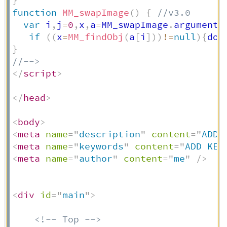
}
function
MM_swapImage
(
)
{
//v3.0
var
 i
,
j
=
0
,
x
,
a
=
MM_swapImage
.
arguments
if
(
(
x
=
MM_findObj
(
a
[
i
]
)
)
!=
null
)
{
doc
}
//-->
</
script
>
</
head
>
<
body
>
<
meta
name
=
"
description
"
content
=
"
ADD 
<
meta
name
=
"
keywords
"
content
=
"
ADD KEY
<
meta
name
=
"
author
"
content
=
"
me
"
/>
<
div
id
=
"
main
"
>
<!-- Top -->