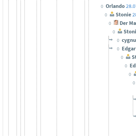
Orlando
28.0
0
Stonie
2
0
Der Ma
0
Ston
0
cygn
0
Edgar
0
St
0
Ed
0
0
0