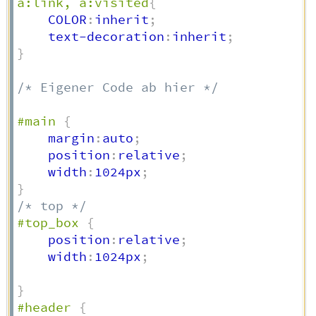
a:link, a:visited
{
    COLOR
:
inherit
;
    text-decoration
:
inherit
;
}
/* Eigener Code ab hier */
#main
{
    margin
:
auto
;
    position
:
relative
;
    width
:
1024px
;
}
/* top */
#top_box
{
    position
:
relative
;
    width
:
1024px
;
}
#header
{