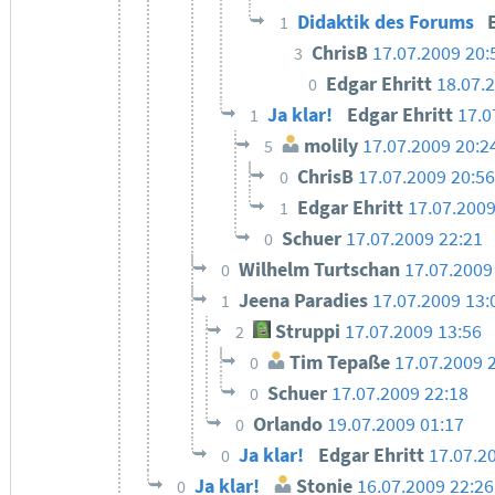
Didaktik des Forums
1
ChrisB
17.07.2009 20:
3
Edgar Ehritt
18.07.
0
Ja klar!
Edgar Ehritt
17.0
1
molily
17.07.2009 20:2
5
ChrisB
17.07.2009 20:56
0
Edgar Ehritt
17.07.2009
1
Schuer
17.07.2009 22:21
0
Wilhelm Turtschan
17.07.2009
0
Jeena Paradies
17.07.2009 13:
1
Struppi
17.07.2009 13:56
2
Tim Tepaße
17.07.2009 
0
Schuer
17.07.2009 22:18
0
Orlando
19.07.2009 01:17
0
Ja klar!
Edgar Ehritt
17.07.2
0
Ja klar!
Stonie
16.07.2009 22:26
0