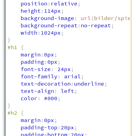
    position
:
relative
;
    height
:
114px
;
    background-image
:
url
(
bilder/spieg
    background-repeat
:
no-repeat
;
    width
:
1024px
;
}
#h1
{
    margin
:
0px
;
    padding
:
0px
;
    font-size
:
 24px
;
    font-family
:
 arial
;
    text-decoration
:
underline
;
    text-align
:
 left
;
    color
:
 #000
;
}
#h2
{
    margin
:
0px
;
    padding-top
:
20px
;
    padding-bottom
:
20px
;