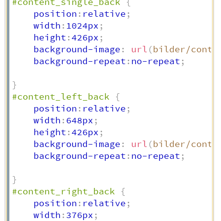
#content_single_back
{
    position
:
relative
;
    width
:
1024px
;
    height
:
426px
;
    background-image
:
url
(
bilder/conte
    background-repeat
:
no-repeat
;
}
#content_left_back
{
    position
:
relative
;
    width
:
648px
;
    height
:
426px
;
    background-image
:
url
(
bilder/conte
    background-repeat
:
no-repeat
;
}
#content_right_back
{
    position
:
relative
;
    width
:
376px
;