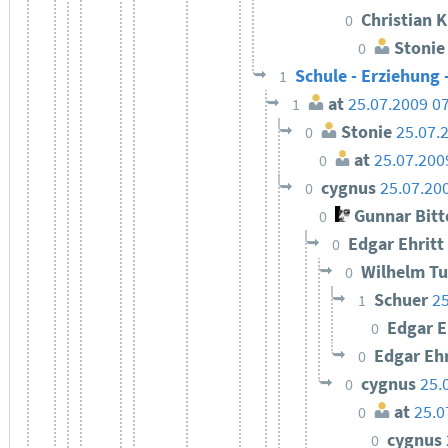
Christian 
0
Stonie
0
Schule - Erziehung 
1
at
25.07.2009 0
1
Stonie
25.07.
0
at
25.07.200
0
cygnus
25.07.20
0
Gunnar Bit
0
Edgar Ehritt
0
Wilhelm T
0
Schuer
25
1
Edgar E
0
Edgar Eh
0
cygnus
25.
0
at
25.0
0
cygnus
0