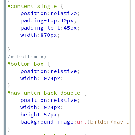
#content_single
{
    position
:
relative
;
    padding-top
:
40px
;
    padding-left
:
45px
;
    width
:
870px
;
}
/* bottom */
#bottom_box
{
    position
:
relative
;
    width
:
1024px
;
}
#nav_unten_back_double
{
    position
:
relative
;
    width
:
1024px
;
    height
:
57px
;
    background-image
:
url
(
bilder/nav_un
}