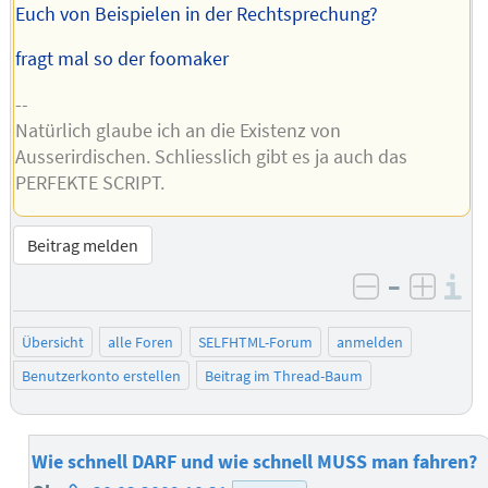
Euch von Beispielen in der Rechtsprechung?
fragt mal so der foomaker
--
Natürlich glaube ich an die Existenz von
Ausserirdischen. Schliesslich gibt es ja auch das
PERFEKTE SCRIPT.
Beitrag melden
–
I
negativ be
posit
Übersicht
alle Foren
SELFHTML-Forum
anmelden
Benutzerkonto erstellen
Beitrag im Thread-Baum
Wie schnell DARF und wie schnell MUSS man fahren?