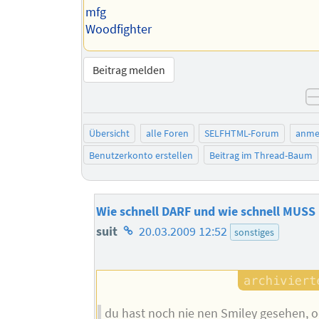
mfg
Woodfighter
Beitrag melden
Übersicht
alle Foren
SELFHTML-Forum
anme
Benutzerkonto erstellen
Beitrag im Thread-Baum
Wie schnell DARF und wie schnell MUSS
Homepage
suit
20.03.2009 12:52
sonstiges
des
Autors
du hast noch nie nen Smiley gesehen, o