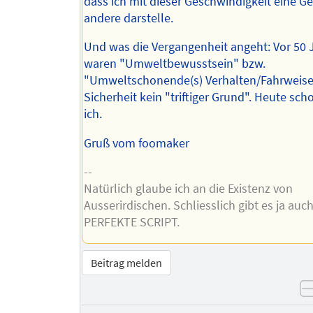
dass ich mit dieser Geschwindigkeit eine Ge
andere darstelle.
Und was die Vergangenheit angeht: Vor 50 
waren "Umweltbewusstsein" bzw.
"Umweltschonende(s) Verhalten/Fahrweise
Sicherheit kein "triftiger Grund". Heute sch
ich.
Gruß vom foomaker
--
Natürlich glaube ich an die Existenz von
Ausserirdischen. Schliesslich gibt es ja auc
PERFEKTE SCRIPT.
Beitrag melden