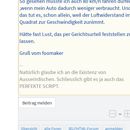
So gesehen müsste ich auch 80 km/h fahren dürfe
,wenn mein Auto dadurch weniger verbraucht. Un
das tut es, schon allein, weil der Luftwiderstand i
Quadrat zur Geschwindigkeit zunimmt.
Hätte fast Lust, das per Gerichtsurteil feststellen z
lassen.
Gruß vom foomaker
--
Natürlich glaube ich an die Existenz von
Ausserirdischen. Schliesslich gibt es ja auch das
PERFEKTE SCRIPT.
Beitrag melden
–
negat
Übersicht
alle Foren
SELFHTML-Forum
anmelden