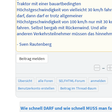
Traktor mit einer bauartbedingten
Höchstgeschwindigkeit von vielleicht 30 km/h fah
darf, dann darf er trotz allgemeiner
Höchstgeschwindigkeit von 100 km/h nur mit 30 
fahren. Selbst bergab mit Rückenwind. Und alle
anderen Verkehrsteilnehmer müssen das hinnehm
- Sven Rautenberg
Beitrag melden
–
negat
Übersicht
alle Foren
SELFHTML-Forum
anmelden
Benutzerkonto erstellen
Beitrag im Thread-Baum
Wie schnell DARF und wie schnell MUSS man f