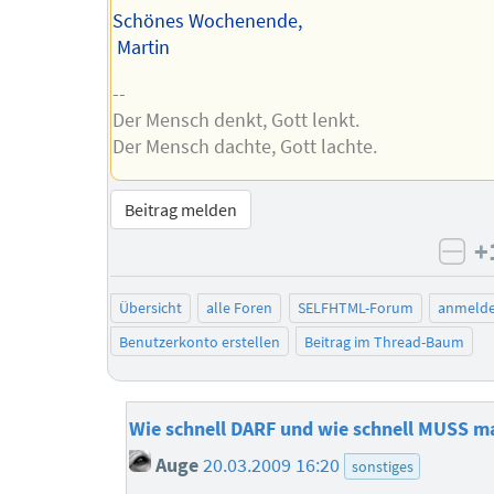
Schönes Wochenende,
Martin
--
Der Mensch denkt, Gott lenkt.
Der Mensch dachte, Gott lachte.
Beitrag melden
+
neg
Übersicht
alle Foren
SELFHTML-Forum
anmeld
Benutzerkonto erstellen
Beitrag im Thread-Baum
Wie schnell DARF und wie schnell MUSS m
Auge
20.03.2009 16:20
sonstiges