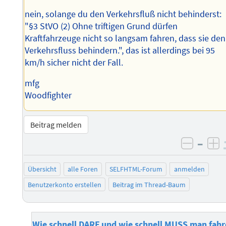
nein, solange du den Verkehrsfluß nicht behinderst:
"§3 StVO (2) Ohne triftigen Grund dürfen
Kraftfahrzeuge nicht so langsam fahren, dass sie den
Verkehrsfluss behindern.", das ist allerdings bei 95
km/h sicher nicht der Fall.
mfg
Woodfighter
Beitrag melden
–
negati
po
Übersicht
alle Foren
SELFHTML-Forum
anmelden
Benutzerkonto erstellen
Beitrag im Thread-Baum
Wie schnell DARF und wie schnell MUSS man fah