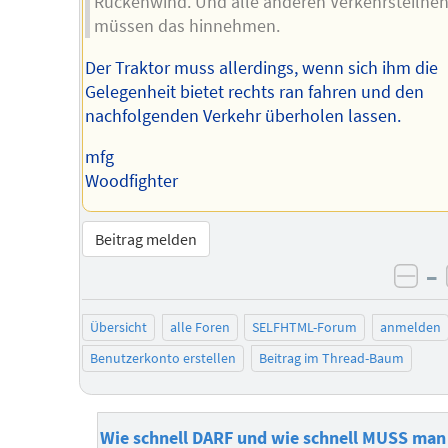
Rückenwind. Und alle anderen Verkehrsteilne
müssen das hinnehmen.
Der Traktor muss allerdings, wenn sich ihm die
Gelegenheit bietet rechts ran fahren und den
nachfolgenden Verkehr überholen lassen.
mfg
Woodfighter
Beitrag melden
–
neg
Übersicht
alle Foren
SELFHTML-Forum
anmelden
Benutzerkonto erstellen
Beitrag im Thread-Baum
Wie schnell DARF und wie schnell MUSS man