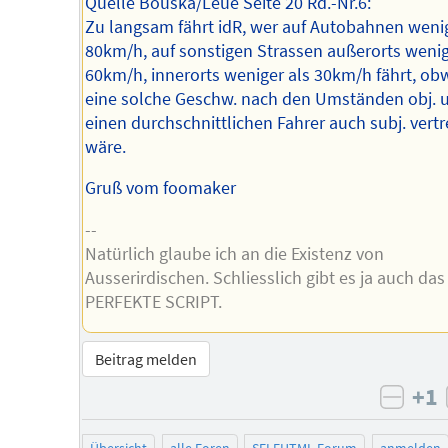
Quelle Bouska/Leue Seite 20 Rd.-Nr.6:
Zu langsam fährt idR, wer auf Autobahnen wenig
80km/h, auf sonstigen Strassen außerorts wenig
60km/h, innerorts weniger als 30km/h fährt, ob
eine solche Geschw. nach den Umständen obj. u
einen durchschnittlichen Fahrer auch subj. vertr
wäre.
Gruß vom foomaker
--
Natürlich glaube ich an die Existenz von
Ausserirdischen. Schliesslich gibt es ja auch das
PERFEKTE SCRIPT.
Beitrag melden
+1
negat
Übersicht
alle Foren
SELFHTML-Forum
anmelden