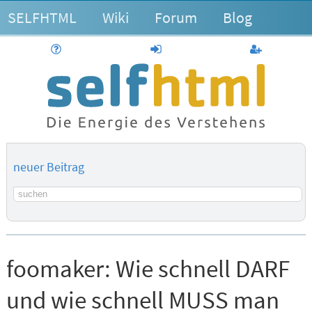
SELFHTML
Wiki
Forum
Blog
Hilfe
anmelden
Benutzerk
neuer Beitrag
Suchbegriff
foomaker:
Wie schnell DARF
und wie schnell MUSS man