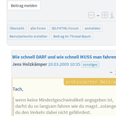
Beitrag melden
–
negativ 
posi
Übersicht
alle Foren
SELFHTML-Forum
anmelden
Benutzerkonto erstellen
Beitrag im Thread-Baum
Wie schnell DARF und wie schnell MUSS man fahren
Jens Holzkämper
20.03.2009 10:35
sonstiges
–
Tach,
wenn keine Mindestgeschwindikeit angegeben ist,
darfst du so langsam fahren wie du magst...solang
du den Verkehr dabei nicht gefährdest.