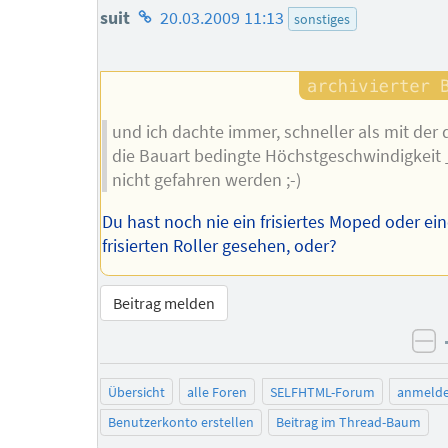
Homepage
suit
20.03.2009 11:13
sonstiges
des
Autors
und ich dachte immer, schneller als mit der 
die Bauart bedingte Höchstgeschwindigkeit
nicht gefahren werden ;-)
Du hast noch nie ein frisiertes Moped oder ei
frisierten Roller gesehen, oder?
Beitrag melden
ne
Übersicht
alle Foren
SELFHTML-Forum
anmeld
Benutzerkonto erstellen
Beitrag im Thread-Baum