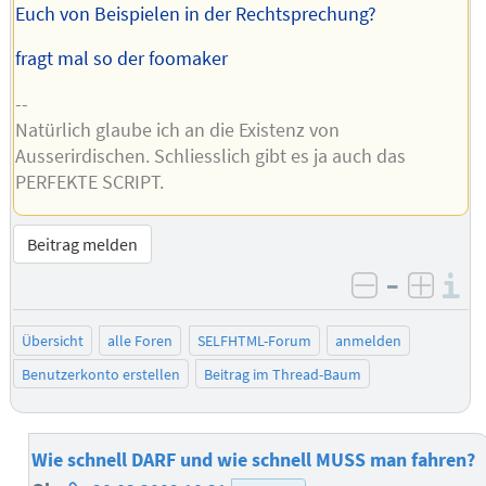
Euch von Beispielen in der Rechtsprechung?
fragt mal so der foomaker
--
Natürlich glaube ich an die Existenz von
Ausserirdischen. Schliesslich gibt es ja auch das
PERFEKTE SCRIPT.
Beitrag melden
–
I
negativ be
posit
Übersicht
alle Foren
SELFHTML-Forum
anmelden
Benutzerkonto erstellen
Beitrag im Thread-Baum
Wie schnell DARF und wie schnell MUSS man fahren?