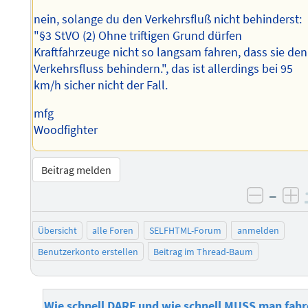
nein, solange du den Verkehrsfluß nicht behinderst:
"§3 StVO (2) Ohne triftigen Grund dürfen
Kraftfahrzeuge nicht so langsam fahren, dass sie den
Verkehrsfluss behindern.", das ist allerdings bei 95
km/h sicher nicht der Fall.
mfg
Woodfighter
Beitrag melden
–
negati
po
Übersicht
alle Foren
SELFHTML-Forum
anmelden
Benutzerkonto erstellen
Beitrag im Thread-Baum
Wie schnell DARF und wie schnell MUSS man fah