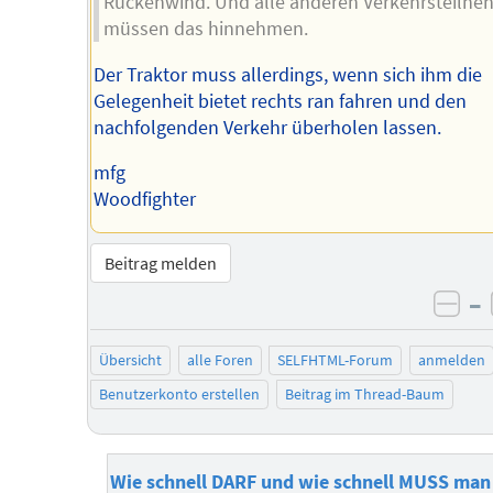
Rückenwind. Und alle anderen Verkehrsteilne
müssen das hinnehmen.
Der Traktor muss allerdings, wenn sich ihm die
Gelegenheit bietet rechts ran fahren und den
nachfolgenden Verkehr überholen lassen.
mfg
Woodfighter
Beitrag melden
–
neg
Übersicht
alle Foren
SELFHTML-Forum
anmelden
Benutzerkonto erstellen
Beitrag im Thread-Baum
Wie schnell DARF und wie schnell MUSS man