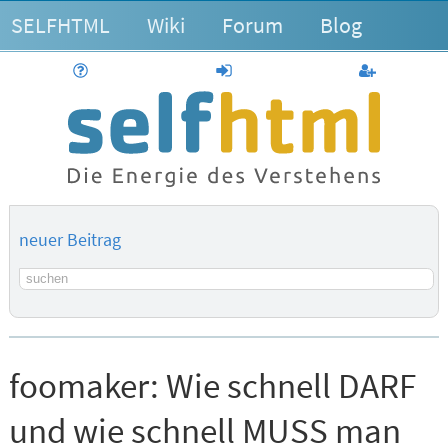
SELFHTML
Wiki
Forum
Blog
Hilfe
anmelden
Benutzerk
neuer Beitrag
Suchbegriff
foomaker:
Wie schnell DARF
und wie schnell MUSS man