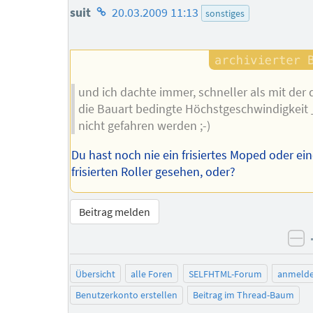
Homepage
suit
20.03.2009 11:13
sonstiges
des
Autors
und ich dachte immer, schneller als mit der 
die Bauart bedingte Höchstgeschwindigkeit
nicht gefahren werden ;-)
Du hast noch nie ein frisiertes Moped oder ei
frisierten Roller gesehen, oder?
Beitrag melden
ne
Übersicht
alle Foren
SELFHTML-Forum
anmeld
Benutzerkonto erstellen
Beitrag im Thread-Baum