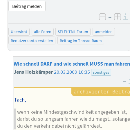
Beitrag melden
–
negativ 
posi
Übersicht
alle Foren
SELFHTML-Forum
anmelden
Benutzerkonto erstellen
Beitrag im Thread-Baum
Wie schnell DARF und wie schnell MUSS man fahren
Jens Holzkämper
20.03.2009 10:35
sonstiges
–
Tach,
wenn keine Mindestgeschwindikeit angegeben ist,
darfst du so langsam fahren wie du magst...solang
du den Verkehr dabei nicht gefährdest.