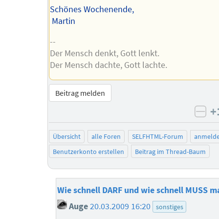
Schönes Wochenende,
Martin
--
Der Mensch denkt, Gott lenkt.
Der Mensch dachte, Gott lachte.
Beitrag melden
+
neg
Übersicht
alle Foren
SELFHTML-Forum
anmeld
Benutzerkonto erstellen
Beitrag im Thread-Baum
Wie schnell DARF und wie schnell MUSS m
Auge
20.03.2009 16:20
sonstiges