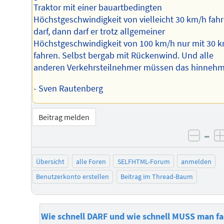
Traktor mit einer bauartbedingten
Höchstgeschwindigkeit von vielleicht 30 km/h fah
darf, dann darf er trotz allgemeiner
Höchstgeschwindigkeit von 100 km/h nur mit 30 
fahren. Selbst bergab mit Rückenwind. Und alle
anderen Verkehrsteilnehmer müssen das hinnehm
- Sven Rautenberg
Beitrag melden
–
negat
Übersicht
alle Foren
SELFHTML-Forum
anmelden
Benutzerkonto erstellen
Beitrag im Thread-Baum
Wie schnell DARF und wie schnell MUSS man f