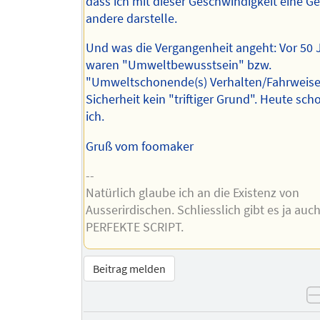
dass ich mit dieser Geschwindigkeit eine Ge
andere darstelle.
Und was die Vergangenheit angeht: Vor 50 
waren "Umweltbewusstsein" bzw.
"Umweltschonende(s) Verhalten/Fahrweise
Sicherheit kein "triftiger Grund". Heute sch
ich.
Gruß vom foomaker
--
Natürlich glaube ich an die Existenz von
Ausserirdischen. Schliesslich gibt es ja auc
PERFEKTE SCRIPT.
Beitrag melden