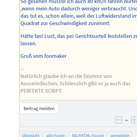
So gesehen müsste ich auch 80 km/h fahren dürfe
,wenn mein Auto dadurch weniger verbraucht. Un
das tut es, schon allein, weil der Luftwiderstand i
Quadrat zur Geschwindigkeit zunimmt.
Hätte fast Lust, das per Gerichtsurteil feststellen z
lassen.
Gruß vom foomaker
--
Natürlich glaube ich an die Existenz von
Ausserirdischen. Schliesslich gibt es ja auch das
PERFEKTE SCRIPT.
Beitrag melden
–
negat
Übersicht
alle Foren
SELFHTML-Forum
anmelden