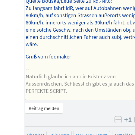
Quelle Bouska/Leue Seite 20 Rd.-Nr.6:
Zu langsam fährt idR, wer auf Autobahnen wenig
80km/h, auf sonstigen Strassen außerorts wenig
60km/h, innerorts weniger als 30km/h fährt, ob
eine solche Geschw. nach den Umständen obj. u
einen durchschnittlichen Fahrer auch subj. vertr
wäre.
Gruß vom foomaker
--
Natürlich glaube ich an die Existenz von
Ausserirdischen. Schliesslich gibt es ja auch das
PERFEKTE SCRIPT.
Beitrag melden
+1
negat
Übersicht
alle Foren
SELFHTML-Forum
anmelden