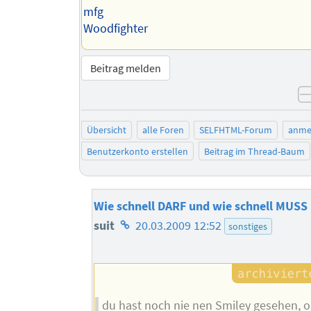
mfg
Woodfighter
Beitrag melden
Übersicht
alle Foren
SELFHTML-Forum
anme
Benutzerkonto erstellen
Beitrag im Thread-Baum
Wie schnell DARF und wie schnell MUSS
Homepage
suit
20.03.2009 12:52
sonstiges
des
Autors
du hast noch nie nen Smiley gesehen, o