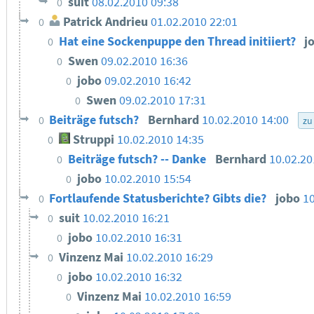
suit
08.02.2010 09:38
0
Patrick Andrieu
01.02.2010 22:01
0
Hat eine Sockenpuppe den Thread initiiert?
j
0
Swen
09.02.2010 16:36
0
jobo
09.02.2010 16:42
0
Swen
09.02.2010 17:31
0
Beiträge futsch?
Bernhard
10.02.2010 14:00
0
zu
Struppi
10.02.2010 14:35
0
Beiträge futsch? -- Danke
Bernhard
10.02.20
0
jobo
10.02.2010 15:54
0
Fortlaufende Statusberichte? Gibts die?
jobo
10
0
suit
10.02.2010 16:21
0
jobo
10.02.2010 16:31
0
Vinzenz Mai
10.02.2010 16:29
0
jobo
10.02.2010 16:32
0
Vinzenz Mai
10.02.2010 16:59
0