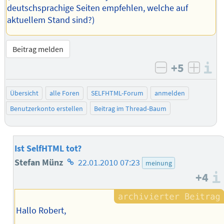
deutschsprachige Seiten empfehlen, welche auf
aktuellem Stand sind?)
Beitrag melden
+5
I
negativ bew
posit
Übersicht
alle Foren
SELFHTML-Forum
anmelden
Benutzerkonto erstellen
Beitrag im Thread-Baum
Ist SelfHTML tot?
Homepage
Stefan Münz
22.01.2010 07:23
meinung
+4
des
Autors
Hallo Robert,