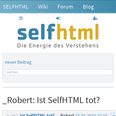
SELFHTML
Wiki
Forum
Blog
Hilfe
anmelden
Benutzerk
neuer Beitrag
Suchbegriff
_Robert:
Ist SelfHTML tot?
Ist SelfHTML tot?
_Robert
21.01.2010 22:16
5
462
m