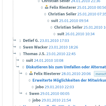
Christian Seiler
24.01.2010 21:36
0
Felix Riesterer
25.01.2010 00:5
0
Christian Seiler
25.01.2010 07:3
0
suit
25.01.2010 09:54
0
Christian Seiler
25.01.2010 1
0
suit
26.01.2010 10:34
0
Detlef G.
23.01.2010 17:03
1
Swen Wacker
23.01.2010 18:26
0
Thomas J.S.
23.01.2010 22:45
1
suit
24.01.2010 10:08
0
Diskutieren bis zum Umfallen oder Alterna
0
Felix Riesterer
28.01.2010 20:06
0
mensch
Erweiterte Möglichkeiten der Mitwirk
0
jobo
29.01.2010 22:03
0
Swen
29.01.2010 00:05
4
jobo
29.01.2010 21:54
0