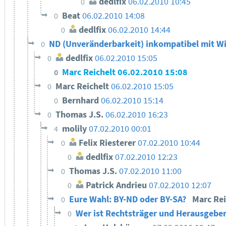
dedlfix
06.02.2010 10:45
0
Beat
06.02.2010 14:08
0
dedlfix
06.02.2010 14:44
0
ND (Unveränderbarkeit) inkompatibel mit Wi
0
dedlfix
06.02.2010 15:05
0
Marc Reichelt
06.02.2010 15:08
0
Marc Reichelt
06.02.2010 15:05
0
Bernhard
06.02.2010 15:14
0
Thomas J.S.
06.02.2010 16:23
0
molily
07.02.2010 00:01
4
Felix Riesterer
07.02.2010 10:44
0
dedlfix
07.02.2010 12:23
0
Thomas J.S.
07.02.2010 11:00
0
Patrick Andrieu
07.02.2010 12:07
0
Eure Wahl: BY-ND oder BY-SA?
Marc Re
0
Wer ist Rechtsträger und Herausgeber
0