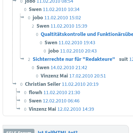
jobo
11.02.2010 08:54
0
Swen
11.02.2010 10:34
0
jobo
11.02.2010 15:02
0
Swen
11.02.2010 15:39
2
Qualtitätskontrolle und Funktionärsüb
0
Swen
11.02.2010 19:43
0
jobo
11.02.2010 20:43
0
Sichterrechte nur für "Redakteure"
suit
1
2
Swen
14.02.2010 21:42
0
Vinzenz Mai
17.02.2010 20:51
0
Christian Seiler
11.02.2010 20:19
0
flowh
11.02.2010 21:30
0
Swen
12.02.2010 06:46
0
Vinzenz Mai
12.02.2010 14:39
0
Ist SelfHTML tot?
SELF-Forum