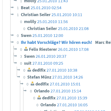
molily
25.01.2010 11:43
1
Beat
25.01.2010 02:54
1
Christian Seiler
25.01.2010 10:11
1
molily
25.01.2010 11:56
0
Christian Seiler
25.01.2010 21:08
0
Swen
25.01.2010 12:00
0
Ihr habt Vorschläge? Wir hören euch!
Marc Re
0
Felix Riesterer
26.01.2010 17:08
0
Swen
26.01.2010 20:37
3
suit
27.01.2010 09:25
0
dedlfix
27.01.2010 10:38
0
Stefan Münz
27.01.2010 14:26
0
dedlfix
27.01.2010 15:01
0
Orlando
27.01.2010 15:14
0
dedlfix
27.01.2010 15:39
0
Orlando
27.01.2010 16:05
0