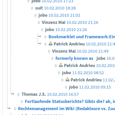
jobo
10.02.2010 17:23
0
suit
10.02.2010 18:28
0
jobo
10.02.2010 21:02
0
Vinzenz Mai
10.02.2010 21:16
0
jobo
10.02.2010 21:26
0
Bookmarklet und Framework-Ei
0
Patrick Andrieu
10.02.2010 21:
0
Vinzenz Mai
10.02.2010 21:49
0
formerly known as
jobo
10.0
0
Patrick Andrieu
10.02.201
0
jobo
11.02.2010 08:52
0
Patrick Andrieu
11.02.
0
jobo
11.02.2010 09:15
0
Thomas J.S.
10.02.2010 16:57
0
Fortlaufende Statusberichte? Gibts die? ah,
0
Rechtemanagement im Wiki (Redakteure vs. Zu
0