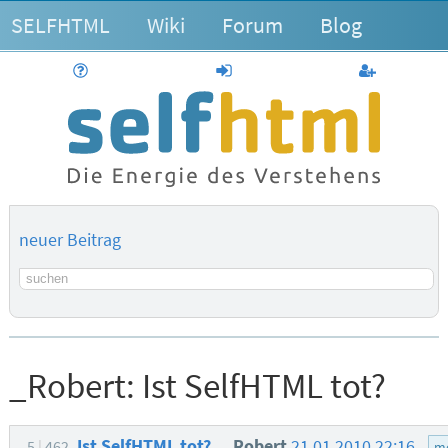
SELFHTML
Wiki
Forum
Blog
Hilfe
anmelden
Benutzerk
neuer Beitrag
Suchbegriff
_Robert:
Ist SelfHTML tot?
Ist SelfHTML tot?
_Robert
21.01.2010 22:16
5
462
m