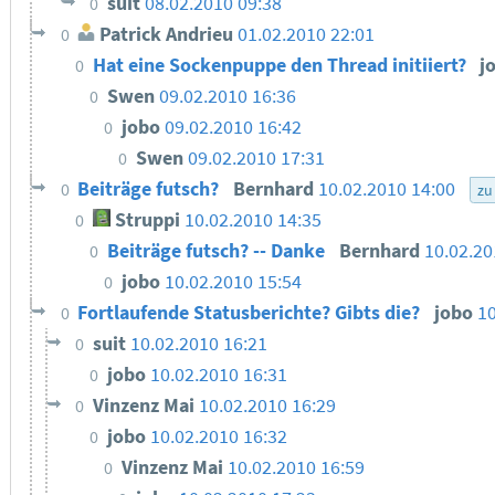
suit
08.02.2010 09:38
0
Patrick Andrieu
01.02.2010 22:01
0
Hat eine Sockenpuppe den Thread initiiert?
j
0
Swen
09.02.2010 16:36
0
jobo
09.02.2010 16:42
0
Swen
09.02.2010 17:31
0
Beiträge futsch?
Bernhard
10.02.2010 14:00
0
zu
Struppi
10.02.2010 14:35
0
Beiträge futsch? -- Danke
Bernhard
10.02.20
0
jobo
10.02.2010 15:54
0
Fortlaufende Statusberichte? Gibts die?
jobo
10
0
suit
10.02.2010 16:21
0
jobo
10.02.2010 16:31
0
Vinzenz Mai
10.02.2010 16:29
0
jobo
10.02.2010 16:32
0
Vinzenz Mai
10.02.2010 16:59
0