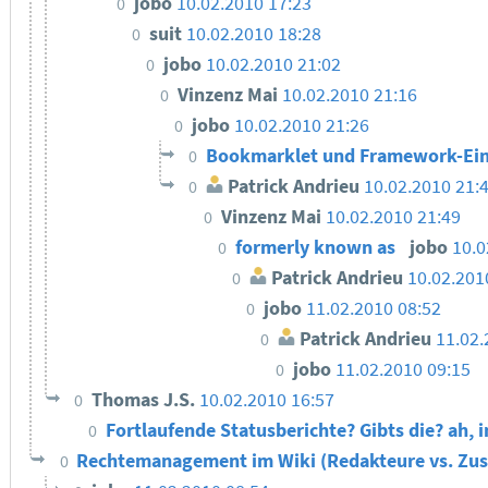
jobo
10.02.2010 17:23
0
suit
10.02.2010 18:28
0
jobo
10.02.2010 21:02
0
Vinzenz Mai
10.02.2010 21:16
0
jobo
10.02.2010 21:26
0
Bookmarklet und Framework-Ei
0
Patrick Andrieu
10.02.2010 21:
0
Vinzenz Mai
10.02.2010 21:49
0
formerly known as
jobo
10.0
0
Patrick Andrieu
10.02.201
0
jobo
11.02.2010 08:52
0
Patrick Andrieu
11.02.
0
jobo
11.02.2010 09:15
0
Thomas J.S.
10.02.2010 16:57
0
Fortlaufende Statusberichte? Gibts die? ah,
0
Rechtemanagement im Wiki (Redakteure vs. Zu
0