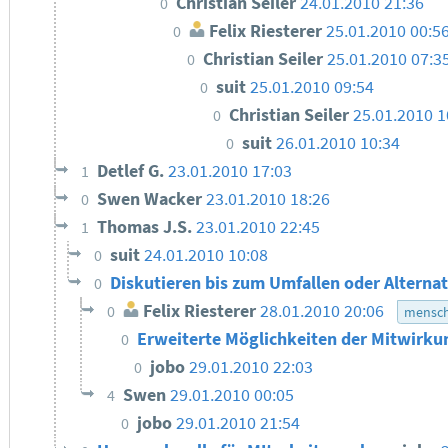
Christian Seiler
24.01.2010 21:36
0
Felix Riesterer
25.01.2010 00:5
0
Christian Seiler
25.01.2010 07:3
0
suit
25.01.2010 09:54
0
Christian Seiler
25.01.2010 1
0
suit
26.01.2010 10:34
0
Detlef G.
23.01.2010 17:03
1
Swen Wacker
23.01.2010 18:26
0
Thomas J.S.
23.01.2010 22:45
1
suit
24.01.2010 10:08
0
Diskutieren bis zum Umfallen oder Alterna
0
Felix Riesterer
28.01.2010 20:06
0
mensch
Erweiterte Möglichkeiten der Mitwirk
0
jobo
29.01.2010 22:03
0
Swen
29.01.2010 00:05
4
jobo
29.01.2010 21:54
0