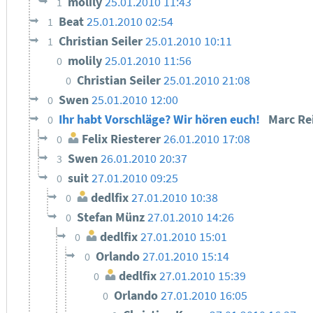
molily
25.01.2010 11:43
1
Beat
25.01.2010 02:54
1
Christian Seiler
25.01.2010 10:11
1
molily
25.01.2010 11:56
0
Christian Seiler
25.01.2010 21:08
0
Swen
25.01.2010 12:00
0
Ihr habt Vorschläge? Wir hören euch!
Marc Re
0
Felix Riesterer
26.01.2010 17:08
0
Swen
26.01.2010 20:37
3
suit
27.01.2010 09:25
0
dedlfix
27.01.2010 10:38
0
Stefan Münz
27.01.2010 14:26
0
dedlfix
27.01.2010 15:01
0
Orlando
27.01.2010 15:14
0
dedlfix
27.01.2010 15:39
0
Orlando
27.01.2010 16:05
0