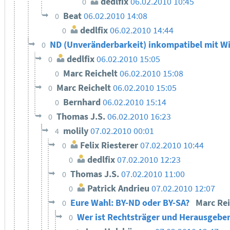
dedlfix
06.02.2010 10:45
0
Beat
06.02.2010 14:08
0
dedlfix
06.02.2010 14:44
0
ND (Unveränderbarkeit) inkompatibel mit Wi
0
dedlfix
06.02.2010 15:05
0
Marc Reichelt
06.02.2010 15:08
0
Marc Reichelt
06.02.2010 15:05
0
Bernhard
06.02.2010 15:14
0
Thomas J.S.
06.02.2010 16:23
0
molily
07.02.2010 00:01
4
Felix Riesterer
07.02.2010 10:44
0
dedlfix
07.02.2010 12:23
0
Thomas J.S.
07.02.2010 11:00
0
Patrick Andrieu
07.02.2010 12:07
0
Eure Wahl: BY-ND oder BY-SA?
Marc Re
0
Wer ist Rechtsträger und Herausgeber
0