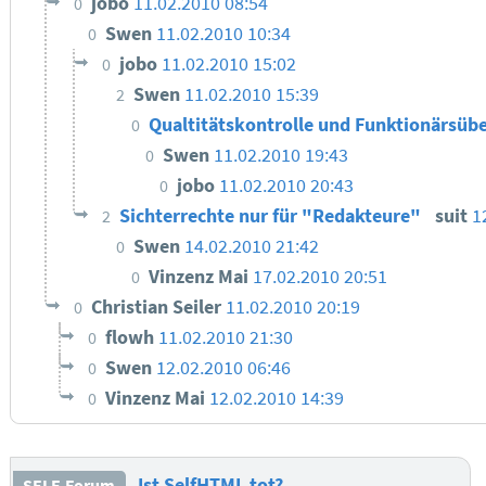
jobo
11.02.2010 08:54
0
Swen
11.02.2010 10:34
0
jobo
11.02.2010 15:02
0
Swen
11.02.2010 15:39
2
Qualtitätskontrolle und Funktionärsüb
0
Swen
11.02.2010 19:43
0
jobo
11.02.2010 20:43
0
Sichterrechte nur für "Redakteure"
suit
1
2
Swen
14.02.2010 21:42
0
Vinzenz Mai
17.02.2010 20:51
0
Christian Seiler
11.02.2010 20:19
0
flowh
11.02.2010 21:30
0
Swen
12.02.2010 06:46
0
Vinzenz Mai
12.02.2010 14:39
0
Ist SelfHTML tot?
SELF-Forum