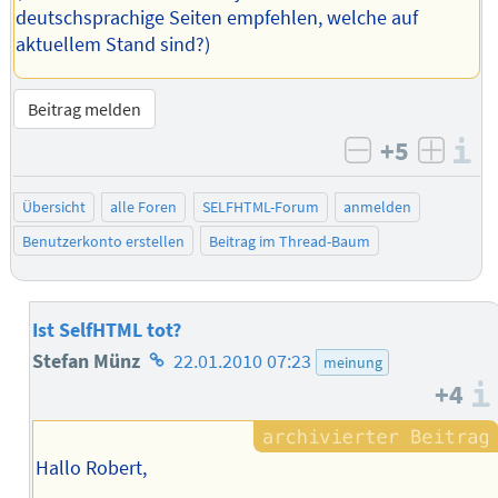
deutschsprachige Seiten empfehlen, welche auf
aktuellem Stand sind?)
Beitrag melden
+5
I
negativ bew
posit
Übersicht
alle Foren
SELFHTML-Forum
anmelden
Benutzerkonto erstellen
Beitrag im Thread-Baum
Ist SelfHTML tot?
Homepage
Stefan Münz
22.01.2010 07:23
meinung
+4
des
Autors
Hallo Robert,