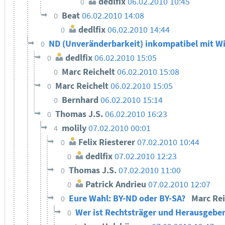
dedlfix
06.02.2010 10:45
0
Beat
06.02.2010 14:08
0
dedlfix
06.02.2010 14:44
0
ND (Unveränderbarkeit) inkompatibel mit Wi
0
dedlfix
06.02.2010 15:05
0
Marc Reichelt
06.02.2010 15:08
0
Marc Reichelt
06.02.2010 15:05
0
Bernhard
06.02.2010 15:14
0
Thomas J.S.
06.02.2010 16:23
0
molily
07.02.2010 00:01
4
Felix Riesterer
07.02.2010 10:44
0
dedlfix
07.02.2010 12:23
0
Thomas J.S.
07.02.2010 11:00
0
Patrick Andrieu
07.02.2010 12:07
0
Eure Wahl: BY-ND oder BY-SA?
Marc Re
0
Wer ist Rechtsträger und Herausgeber
0