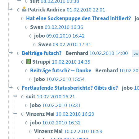
suit
08.02.2010 09:38
0
Patrick Andrieu
01.02.2010 22:01
0
Hat eine Sockenpuppe den Thread initiiert?
j
0
Swen
09.02.2010 16:36
0
jobo
09.02.2010 16:42
0
Swen
09.02.2010 17:31
0
Beiträge futsch?
Bernhard
10.02.2010 14:00
0
zu
Struppi
10.02.2010 14:35
0
Beiträge futsch? -- Danke
Bernhard
10.02.20
0
jobo
10.02.2010 15:54
0
Fortlaufende Statusberichte? Gibts die?
jobo
10
0
suit
10.02.2010 16:21
0
jobo
10.02.2010 16:31
0
Vinzenz Mai
10.02.2010 16:29
0
jobo
10.02.2010 16:32
0
Vinzenz Mai
10.02.2010 16:59
0