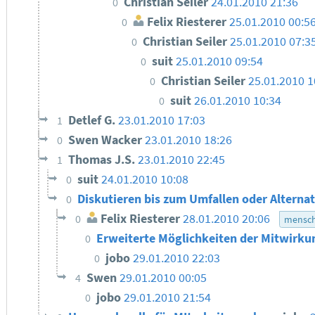
Christian Seiler
24.01.2010 21:36
0
Felix Riesterer
25.01.2010 00:5
0
Christian Seiler
25.01.2010 07:3
0
suit
25.01.2010 09:54
0
Christian Seiler
25.01.2010 1
0
suit
26.01.2010 10:34
0
Detlef G.
23.01.2010 17:03
1
Swen Wacker
23.01.2010 18:26
0
Thomas J.S.
23.01.2010 22:45
1
suit
24.01.2010 10:08
0
Diskutieren bis zum Umfallen oder Alterna
0
Felix Riesterer
28.01.2010 20:06
0
mensch
Erweiterte Möglichkeiten der Mitwirk
0
jobo
29.01.2010 22:03
0
Swen
29.01.2010 00:05
4
jobo
29.01.2010 21:54
0