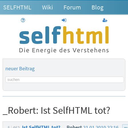
SELFHTML
Wiki
Forum
Blog
Hilfe
anmelden
Benutzerk
neuer Beitrag
Suchbegriff
_Robert:
Ist SelfHTML tot?
Ist SelfHTML tot?
_Robert
21.01.2010 22:16
5
462
m