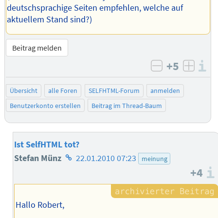
deutschsprachige Seiten empfehlen, welche auf
aktuellem Stand sind?)
Beitrag melden
+5
I
negativ bew
posit
Übersicht
alle Foren
SELFHTML-Forum
anmelden
Benutzerkonto erstellen
Beitrag im Thread-Baum
Ist SelfHTML tot?
Homepage
Stefan Münz
22.01.2010 07:23
meinung
+4
des
Autors
Hallo Robert,