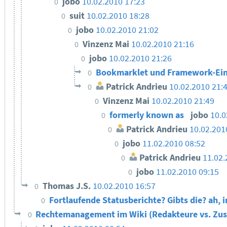
jobo
10.02.2010 17:23
0
suit
10.02.2010 18:28
0
jobo
10.02.2010 21:02
0
Vinzenz Mai
10.02.2010 21:16
0
jobo
10.02.2010 21:26
0
Bookmarklet und Framework-Ei
0
Patrick Andrieu
10.02.2010 21:
0
Vinzenz Mai
10.02.2010 21:49
0
formerly known as
jobo
10.0
0
Patrick Andrieu
10.02.201
0
jobo
11.02.2010 08:52
0
Patrick Andrieu
11.02.
0
jobo
11.02.2010 09:15
0
Thomas J.S.
10.02.2010 16:57
0
Fortlaufende Statusberichte? Gibts die? ah,
0
Rechtemanagement im Wiki (Redakteure vs. Zu
0