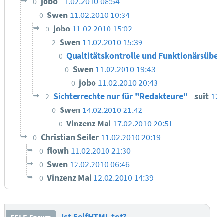
jobo
11.02.2010 08:54
0
Swen
11.02.2010 10:34
0
jobo
11.02.2010 15:02
0
Swen
11.02.2010 15:39
2
Qualtitätskontrolle und Funktionärsüb
0
Swen
11.02.2010 19:43
0
jobo
11.02.2010 20:43
0
Sichterrechte nur für "Redakteure"
suit
1
2
Swen
14.02.2010 21:42
0
Vinzenz Mai
17.02.2010 20:51
0
Christian Seiler
11.02.2010 20:19
0
flowh
11.02.2010 21:30
0
Swen
12.02.2010 06:46
0
Vinzenz Mai
12.02.2010 14:39
0
Ist SelfHTML tot?
SELF-Forum