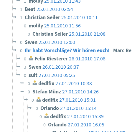
molily
25.01.2010 11:43
1
Beat
25.01.2010 02:54
1
Christian Seiler
25.01.2010 10:11
1
molily
25.01.2010 11:56
0
Christian Seiler
25.01.2010 21:08
0
Swen
25.01.2010 12:00
0
Ihr habt Vorschläge? Wir hören euch!
Marc Re
0
Felix Riesterer
26.01.2010 17:08
0
Swen
26.01.2010 20:37
3
suit
27.01.2010 09:25
0
dedlfix
27.01.2010 10:38
0
Stefan Münz
27.01.2010 14:26
0
dedlfix
27.01.2010 15:01
0
Orlando
27.01.2010 15:14
0
dedlfix
27.01.2010 15:39
0
Orlando
27.01.2010 16:05
0