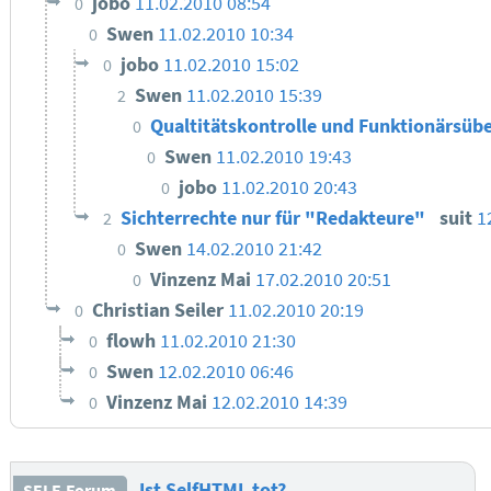
jobo
11.02.2010 08:54
0
Swen
11.02.2010 10:34
0
jobo
11.02.2010 15:02
0
Swen
11.02.2010 15:39
2
Qualtitätskontrolle und Funktionärsüb
0
Swen
11.02.2010 19:43
0
jobo
11.02.2010 20:43
0
Sichterrechte nur für "Redakteure"
suit
1
2
Swen
14.02.2010 21:42
0
Vinzenz Mai
17.02.2010 20:51
0
Christian Seiler
11.02.2010 20:19
0
flowh
11.02.2010 21:30
0
Swen
12.02.2010 06:46
0
Vinzenz Mai
12.02.2010 14:39
0
Ist SelfHTML tot?
SELF-Forum