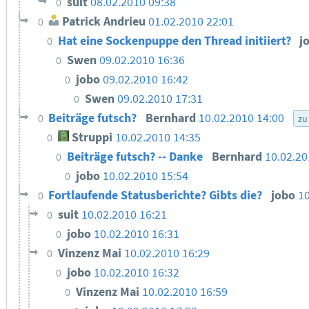
suit
08.02.2010 09:38
0
Patrick Andrieu
01.02.2010 22:01
0
Hat eine Sockenpuppe den Thread initiiert?
j
0
Swen
09.02.2010 16:36
0
jobo
09.02.2010 16:42
0
Swen
09.02.2010 17:31
0
Beiträge futsch?
Bernhard
10.02.2010 14:00
0
zu
Struppi
10.02.2010 14:35
0
Beiträge futsch? -- Danke
Bernhard
10.02.20
0
jobo
10.02.2010 15:54
0
Fortlaufende Statusberichte? Gibts die?
jobo
10
0
suit
10.02.2010 16:21
0
jobo
10.02.2010 16:31
0
Vinzenz Mai
10.02.2010 16:29
0
jobo
10.02.2010 16:32
0
Vinzenz Mai
10.02.2010 16:59
0