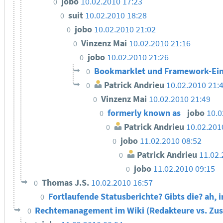
jobo
10.02.2010 17:23
0
suit
10.02.2010 18:28
0
jobo
10.02.2010 21:02
0
Vinzenz Mai
10.02.2010 21:16
0
jobo
10.02.2010 21:26
0
Bookmarklet und Framework-Ei
0
Patrick Andrieu
10.02.2010 21:
0
Vinzenz Mai
10.02.2010 21:49
0
formerly known as
jobo
10.0
0
Patrick Andrieu
10.02.201
0
jobo
11.02.2010 08:52
0
Patrick Andrieu
11.02.
0
jobo
11.02.2010 09:15
0
Thomas J.S.
10.02.2010 16:57
0
Fortlaufende Statusberichte? Gibts die? ah,
0
Rechtemanagement im Wiki (Redakteure vs. Zu
0