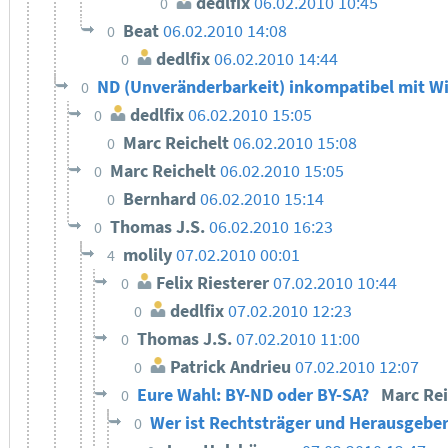
dedlfix
06.02.2010 10:45
0
Beat
06.02.2010 14:08
0
dedlfix
06.02.2010 14:44
0
ND (Unveränderbarkeit) inkompatibel mit Wi
0
dedlfix
06.02.2010 15:05
0
Marc Reichelt
06.02.2010 15:08
0
Marc Reichelt
06.02.2010 15:05
0
Bernhard
06.02.2010 15:14
0
Thomas J.S.
06.02.2010 16:23
0
molily
07.02.2010 00:01
4
Felix Riesterer
07.02.2010 10:44
0
dedlfix
07.02.2010 12:23
0
Thomas J.S.
07.02.2010 11:00
0
Patrick Andrieu
07.02.2010 12:07
0
Eure Wahl: BY-ND oder BY-SA?
Marc Re
0
Wer ist Rechtsträger und Herausgeber
0