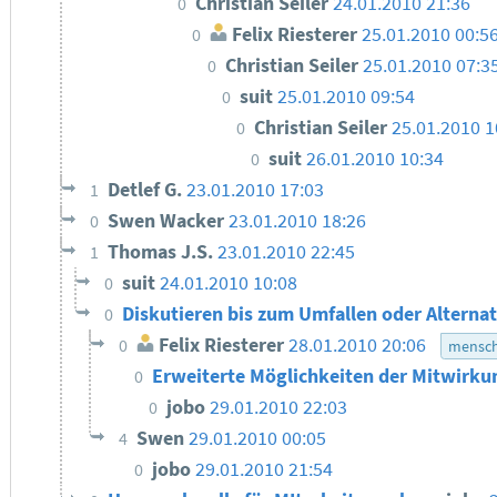
Christian Seiler
24.01.2010 21:36
0
Felix Riesterer
25.01.2010 00:5
0
Christian Seiler
25.01.2010 07:3
0
suit
25.01.2010 09:54
0
Christian Seiler
25.01.2010 1
0
suit
26.01.2010 10:34
0
Detlef G.
23.01.2010 17:03
1
Swen Wacker
23.01.2010 18:26
0
Thomas J.S.
23.01.2010 22:45
1
suit
24.01.2010 10:08
0
Diskutieren bis zum Umfallen oder Alterna
0
Felix Riesterer
28.01.2010 20:06
0
mensch
Erweiterte Möglichkeiten der Mitwirk
0
jobo
29.01.2010 22:03
0
Swen
29.01.2010 00:05
4
jobo
29.01.2010 21:54
0