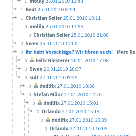
molily
25.01.2010 11:43
1
Beat
25.01.2010 02:54
1
Christian Seiler
25.01.2010 10:11
1
molily
25.01.2010 11:56
0
Christian Seiler
25.01.2010 21:08
0
Swen
25.01.2010 12:00
0
Ihr habt Vorschläge? Wir hören euch!
Marc Re
0
Felix Riesterer
26.01.2010 17:08
0
Swen
26.01.2010 20:37
3
suit
27.01.2010 09:25
0
dedlfix
27.01.2010 10:38
0
Stefan Münz
27.01.2010 14:26
0
dedlfix
27.01.2010 15:01
0
Orlando
27.01.2010 15:14
0
dedlfix
27.01.2010 15:39
0
Orlando
27.01.2010 16:05
0