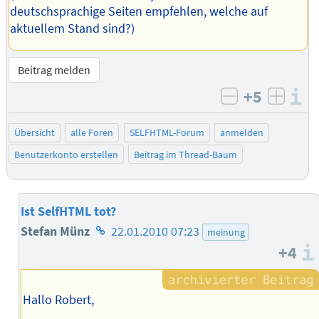
deutschsprachige Seiten empfehlen, welche auf
aktuellem Stand sind?)
Beitrag melden
+5
I
negativ bew
posit
Übersicht
alle Foren
SELFHTML-Forum
anmelden
Benutzerkonto erstellen
Beitrag im Thread-Baum
Ist SelfHTML tot?
Homepage
Stefan Münz
22.01.2010 07:23
meinung
+4
des
Autors
Hallo Robert,