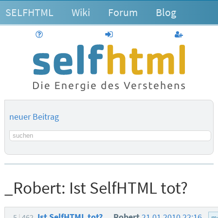
SELFHTML
Wiki
Forum
Blog
Hilfe
anmelden
Benutzerk
neuer Beitrag
Suchbegriff
_Robert:
Ist SelfHTML tot?
Ist SelfHTML tot?
_Robert
21.01.2010 22:16
5
462
m