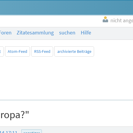
nicht ang
Foren
Zitatesammlung
suchen
Hilfe
t
Atom-Feed
RSS-Feed
archivierte Beiträge
uropa?"
14 17:11
sonstiges