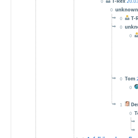
T-Rex
20.0
0
unknow
0
T-
0
unk
0
0
Tom
0
0
Der
1
0