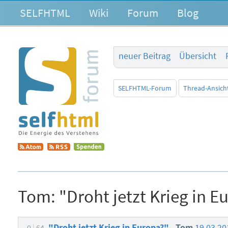
SELFHTML
Wiki
Forum
Blog
neuer Beitrag
Übersicht
SELFHTML-Forum
Thread-Ansich
Tom:
"Droht jetzt Krieg in E
"Droht jetzt Krieg in Europa?"
Tom
19.03.20
0
64