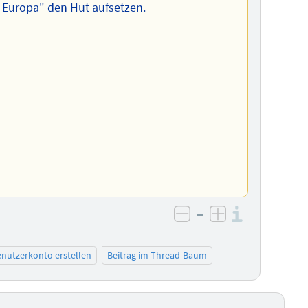
 Europa" den Hut aufsetzen.
–
Informa
negativ bewerten
positiv bewe
nutzerkonto erstellen
Beitrag im Thread-Baum