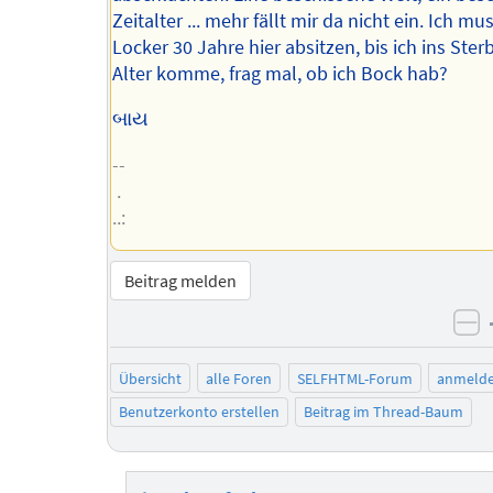
Zeitalter ... mehr fällt mir da nicht ein. Ich m
Locker 30 Jahre hier absitzen, bis ich ins Ster
Alter komme, frag mal, ob ich Bock hab?
બાય
--
.
..:
Beitrag melden
ne
Übersicht
alle Foren
SELFHTML-Forum
anmeld
Benutzerkonto erstellen
Beitrag im Thread-Baum