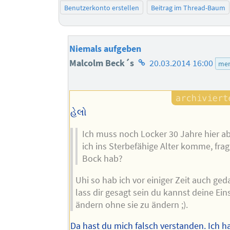
Benutzerkonto erstellen
Beitrag im Thread-Baum
Niemals aufgeben
Homepage
Malcolm Beck´s
20.03.2014 16:00
men
des
Autors
હેલો
Ich muss noch Locker 30 Jahre hier ab
ich ins Sterbefähige Alter komme, frag
Bock hab?
Uhi so hab ich vor einiger Zeit auch ged
lass dir gesagt sein du kannst deine Ein
ändern ohne sie zu ändern ;).
Da hast du mich falsch verstanden. Ich h