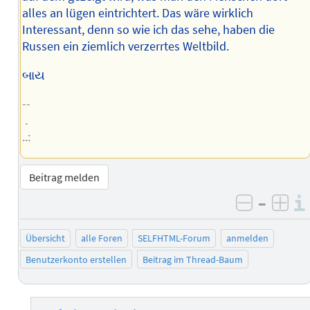
alles an lügen eintrichtert. Das wäre wirklich
Interessant, denn so wie ich das sehe, haben die
Russen ein ziemlich verzerrtes Weltbild.
બાય
--
.
..:
Beitrag melden
–
negativ 
posi
Übersicht
alle Foren
SELFHTML-Forum
anmelden
Benutzerkonto erstellen
Beitrag im Thread-Baum