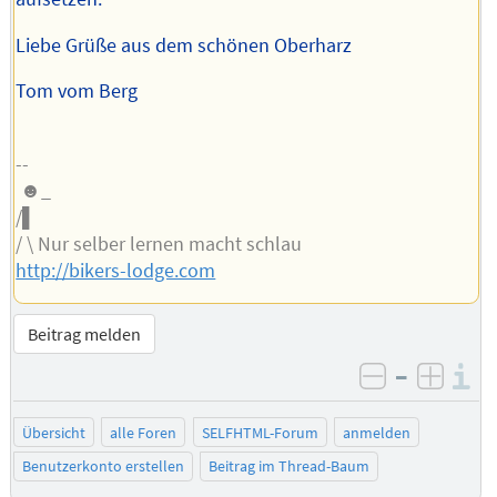
Liebe Grüße aus dem schönen Oberharz
Tom vom Berg
--
☻_
/▌
/ \ Nur selber lernen macht schlau
http://bikers-lodge.com
Beitrag melden
–
I
negativ be
posit
Übersicht
alle Foren
SELFHTML-Forum
anmelden
Benutzerkonto erstellen
Beitrag im Thread-Baum