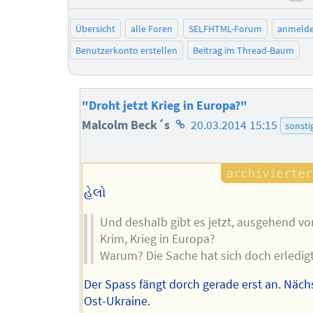
ne
Übersicht
alle Foren
SELFHTML-Forum
anmeld
Benutzerkonto erstellen
Beitrag im Thread-Baum
"Droht jetzt Krieg in Europa?"
Homepage
Malcolm Beck´s
20.03.2014 15:15
sonsti
des
Autors
હેલો
Und deshalb gibt es jetzt, ausgehend vo
Krim, Krieg in Europa?
Warum? Die Sache hat sich doch erledigt
Der Spass fängt dorch gerade erst an. Näch
Ost-Ukraine.