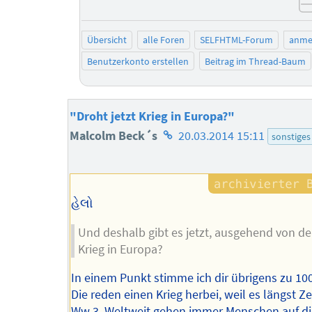
Übersicht
alle Foren
SELFHTML-Forum
anme
Benutzerkonto erstellen
Beitrag im Thread-Baum
"Droht jetzt Krieg in Europa?"
Homepage
Malcolm Beck´s
20.03.2014 15:11
sonstiges
des
Autors
હેલો
Und deshalb gibt es jetzt, ausgehend von de
Krieg in Europa?
In einem Punkt stimme ich dir übrigens zu 10
Die reden einen Krieg herbei, weil es längst Zeit
Ww 3. Weltweit gehen immer Menschen auf d