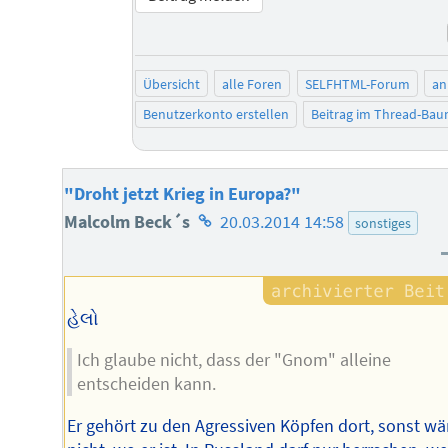
Übersicht
alle Foren
SELFHTML-Forum
an
Benutzerkonto erstellen
Beitrag im Thread-Ba
"Droht jetzt Krieg in Europa?"
Homepage
Malcolm Beck´s
20.03.2014 14:58
sonstiges
des
Autors
હેલો
Ich glaube nicht, dass der "Gnom" alleine
entscheiden kann.
Er gehört zu den Agressiven Köpfen dort, sonst wä