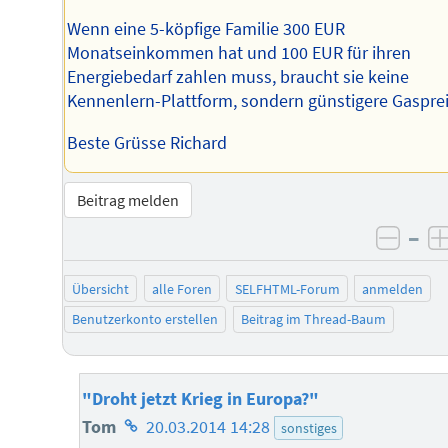
Wenn eine 5-köpfige Familie 300 EUR
Monatseinkommen hat und 100 EUR für ihren
Energiebedarf zahlen muss, braucht sie keine
Kennenlern-Plattform, sondern günstigere Gasprei
Beste Grüsse Richard
Beitrag melden
–
negat
Übersicht
alle Foren
SELFHTML-Forum
anmelden
Benutzerkonto erstellen
Beitrag im Thread-Baum
"Droht jetzt Krieg in Europa?"
Homepage
Tom
20.03.2014 14:28
sonstiges