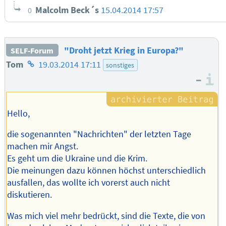
Malcolm Beck´s
15.04.2014 17:57
0
"Droht jetzt Krieg in Europa?"
SELF-Forum
Homepage
Tom
19.03.2014 17:11
sonstiges
–
des
I
Autors
Hello,
die sogenannten "Nachrichten" der letzten Tage
machen mir Angst.
Es geht um die Ukraine und die Krim.
Die meinungen dazu können höchst unterschiedlich
ausfallen, das wollte ich vorerst auch nicht
diskutieren.
Was mich viel mehr bedrückt, sind die Texte, die von