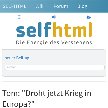
SELFHTML
Wiki
Forum
Blog
Hilfe
anmelden
Benutzerk
neuer Beitrag
Suchbegriff
Tom:
"Droht jetzt Krieg in
Europa?"