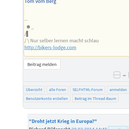
Tom vom Berg
--
☻_
/▌
/ \ Nur selber lernen macht schlau
http://bikers-lodge.com
Beitrag melden
–
neg
Übersicht
alle Foren
SELFHTML-Forum
anmelden
Benutzerkonto erstellen
Beitrag im Thread-Baum
"Droht jetzt Krieg in Europa?"