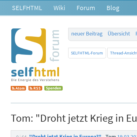
SELFHTML
Wiki
Forum
Blog
neuer Beitrag
Übersicht
SELFHTML-Forum
Thread-Ansich
Tom:
"Droht jetzt Krieg in E
"Droht jetzt Krieg in Europa?"
Tom
19.03.20
0
64