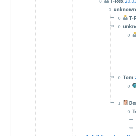
T-Rex
20.0
0
unknow
0
T-
0
unk
0
0
Tom
0
0
Der
1
0