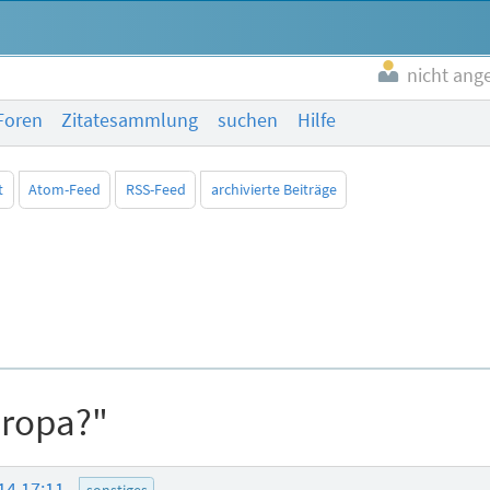
nicht ang
Foren
Zitatesammlung
suchen
Hilfe
t
Atom-Feed
RSS-Feed
archivierte Beiträge
uropa?"
14 17:11
sonstiges