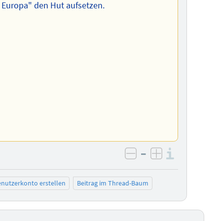
 Europa" den Hut aufsetzen.
–
Informa
negativ bewerten
positiv bewe
nutzerkonto erstellen
Beitrag im Thread-Baum