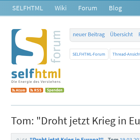
SELFHTML
Wiki
Forum
Blog
neuer Beitrag
Übersicht
SELFHTML-Forum
Thread-Ansich
Tom:
"Droht jetzt Krieg in E
"Droht jetzt Krieg in Europa?"
Tom
19.03.20
0
64