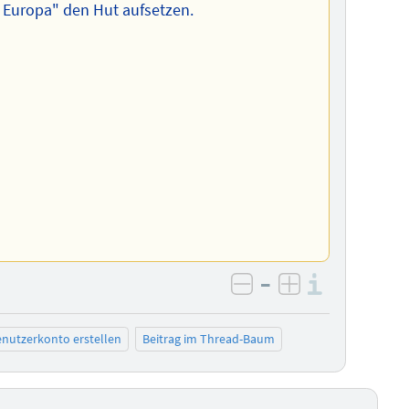
 Europa" den Hut aufsetzen.
–
Informa
negativ bewerten
positiv bewe
nutzerkonto erstellen
Beitrag im Thread-Baum