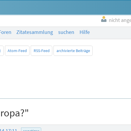
nicht ang
Foren
Zitatesammlung
suchen
Hilfe
t
Atom-Feed
RSS-Feed
archivierte Beiträge
uropa?"
14 17:11
sonstiges