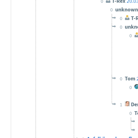
T-Rex
20.0
0
unknow
0
T-
0
unk
0
0
Tom
0
0
Der
1
0