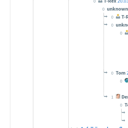
T-Rex
20.0
0
unknow
0
T-
0
unk
0
0
Tom
0
0
Der
1
0