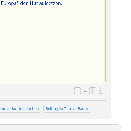
 Europa" den Hut aufsetzen.
–
Informa
negativ bewerten
positiv bewe
nutzerkonto erstellen
Beitrag im Thread-Baum