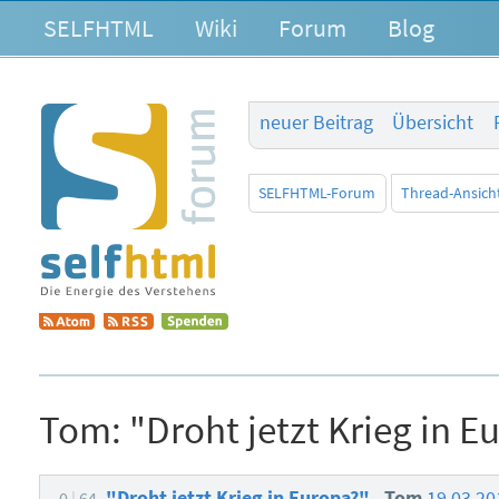
SELFHTML
Wiki
Forum
Blog
neuer Beitrag
Übersicht
SELFHTML-Forum
Thread-Ansich
Tom:
"Droht jetzt Krieg in E
"Droht jetzt Krieg in Europa?"
Tom
19.03.20
0
64