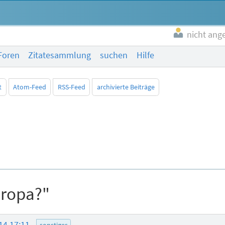
nicht ang
Foren
Zitatesammlung
suchen
Hilfe
t
Atom-Feed
RSS-Feed
archivierte Beiträge
uropa?"
14 17:11
sonstiges