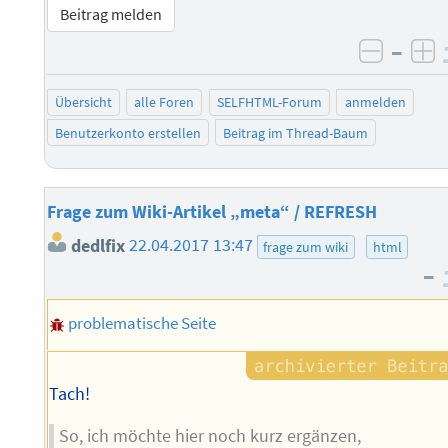
Beitrag melden
–
negati
po
Übersicht
alle Foren
SELFHTML-Forum
anmelden
Benutzerkonto erstellen
Beitrag im Thread-Baum
Frage zum Wiki-Artikel „meta“ / REFRESH
dedlfix
22.04.2017 13:47
frage zum wiki
html
–
problematische Seite
Tach!
So, ich möchte hier noch kurz ergänzen,