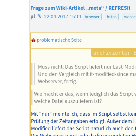
Frage zum Wiki-Artikel „meta“ / REFRESH
Homepage
pl
22.04.2017 15:11
browser
https
webse
des
Autors
problematische Seite
Muss nicht: Das Script liefert nur Last-Modi
Und den Vergleich mit if-modified-since m
Webserver, fertig.
Wie macht er das, wenn lediglich das Script 
welche Datei auszuliefern ist?
Mit "nur" meinte ich, dass im Script selbst ke
Prüfung der Zeitangaben erfolgt. Außer dem L
Modified liefert das Script natürlich auch den 
Der Webserver parst jedoch die gesendeten 