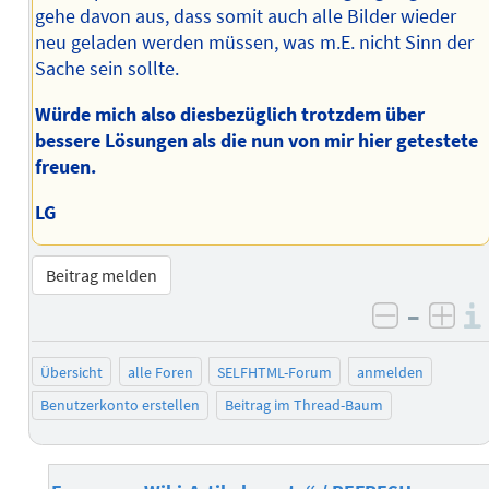
gehe davon aus, dass somit auch alle Bilder wieder
neu geladen werden müssen, was m.E. nicht Sinn der
Sache sein sollte.
Würde mich also diesbezüglich trotzdem über
bessere Lösungen als die nun von mir hier getestete
freuen.
LG
Beitrag melden
–
negativ 
posi
Übersicht
alle Foren
SELFHTML-Forum
anmelden
Benutzerkonto erstellen
Beitrag im Thread-Baum