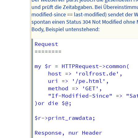
und prüft die Zeitabgaben. Bei Übereinstimmu
modified-since == last-modified) sendet der 
spontan einen Status 304 Not Modified ohne
Body, Beispiel untenstehend:
Request

======== 

my $r = HTTPRequest->common(

    host => 'rolfrost.de',

    uri => '/pe.html',

    method => 'GET',

    "If-Modified-Since" => "Sat
)or die $@;

$r->print_rawdata;

Response, nur Header
