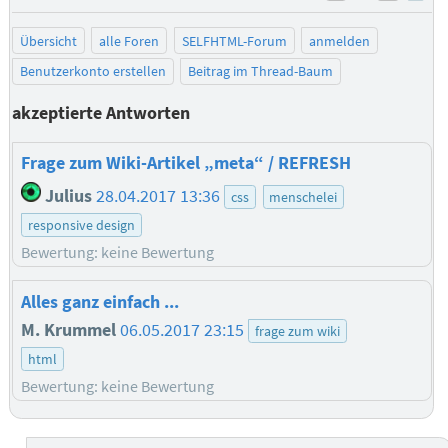
negativ be
posit
Übersicht
alle Foren
SELFHTML-Forum
anmelden
Benutzerkonto erstellen
Beitrag im Thread-Baum
akzeptierte Antworten
Frage zum Wiki-Artikel „meta“ / REFRESH
Julius
28.04.2017 13:36
css
menschelei
responsive design
Bewertung: keine Bewertung
Alles ganz einfach ...
M. Krummel
06.05.2017 23:15
frage zum wiki
html
Bewertung: keine Bewertung