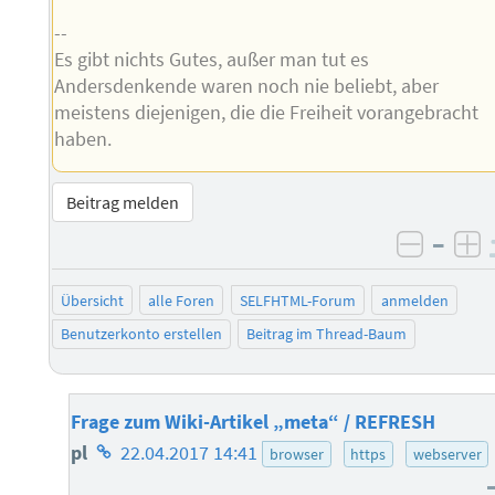
--
Es gibt nichts Gutes, außer man tut es
Andersdenkende waren noch nie beliebt, aber
meistens diejenigen, die die Freiheit vorangebracht
haben.
Beitrag melden
–
negati
po
Übersicht
alle Foren
SELFHTML-Forum
anmelden
Benutzerkonto erstellen
Beitrag im Thread-Baum
Frage zum Wiki-Artikel „meta“ / REFRESH
Homepage
pl
22.04.2017 14:41
browser
https
webserver
des