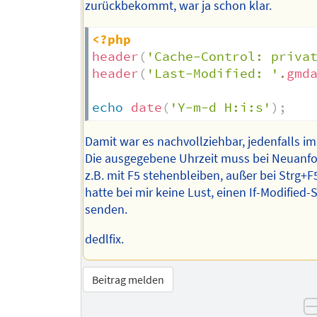
zurückbekommt, war ja schon klar.
<?php
header
(
'Cache-Control: priva
header
(
'Last-Modified: '
.
gmd
echo
date
(
'Y-m-d H:i:s'
)
;
Damit war es nachvollziehbar, jedenfalls i
Die ausgegebene Uhrzeit muss bei Neuanf
z.B. mit F5 stehenbleiben, außer bei Strg+F5
hatte bei mir keine Lust, einen If-Modified-
senden.
dedlfix.
Beitrag melden