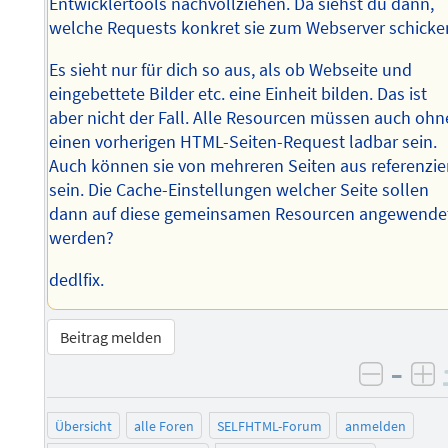
Entwicklertools nachvollziehen. Da siehst du dann,
welche Requests konkret sie zum Webserver schicke
Es sieht nur für dich so aus, als ob Webseite und
eingebettete Bilder etc. eine Einheit bilden. Das ist
aber nicht der Fall. Alle Resourcen müssen auch ohn
einen vorherigen HTML-Seiten-Request ladbar sein.
Auch können sie von mehreren Seiten aus referenzie
sein. Die Cache-Einstellungen welcher Seite sollen
dann auf diese gemeinsamen Resourcen angewende
werden?
dedlfix.
Beitrag melden
–
negati
po
Übersicht
alle Foren
SELFHTML-Forum
anmelden