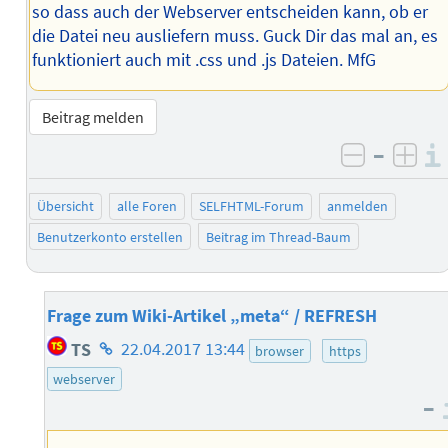
so dass auch der Webserver entscheiden kann, ob er
die Datei neu ausliefern muss. Guck Dir das mal an, es
funktioniert auch mit .css und .js Dateien. MfG
Beitrag melden
–
negativ 
posi
Übersicht
alle Foren
SELFHTML-Forum
anmelden
Benutzerkonto erstellen
Beitrag im Thread-Baum
Frage zum Wiki-Artikel „meta“ / REFRESH
Homepage
TS
22.04.2017 13:44
browser
https
des
webserver
Autors
–