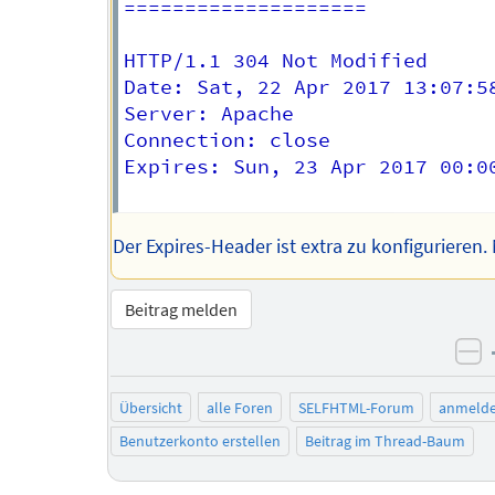
====================

HTTP/1.1 304 Not Modified

Date: Sat, 22 Apr 2017 13:07:58
Server: Apache

Connection: close

Expires: Sun, 23 Apr 2017 00:00
Der Expires-Header ist extra zu konfigurieren.
Beitrag melden
ne
Übersicht
alle Foren
SELFHTML-Forum
anmeld
Benutzerkonto erstellen
Beitrag im Thread-Baum