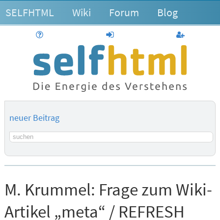
SELFHTML
Wiki
Forum
Blog
Hilfe
anmelden
Benutzerk
neuer Beitrag
Suchbegriff
M. Krummel:
Frage zum Wiki-
Artikel „meta“ / REFRESH