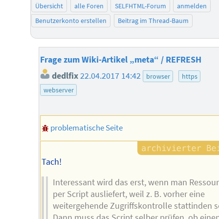
Übersicht
alle Foren
SELFHTML-Forum
anmelden
Benutzerkonto erstellen
Beitrag im Thread-Baum
Frage zum Wiki-Artikel „meta“ / REFRESH
dedlfix
22.04.2017 14:42
browser
https
webserver
problematische Seite
Tach!
Interessant wird das erst, wenn man Ressou
per Script ausliefert, weil z. B. vorher eine
weitergehende Zugriffskontrolle stattinden so
Dann muss das Script selber prüfen, ob einen 