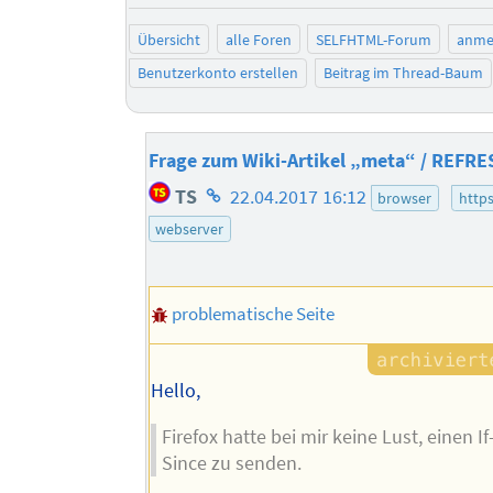
Übersicht
alle Foren
SELFHTML-Forum
anme
Benutzerkonto erstellen
Beitrag im Thread-Baum
Frage zum Wiki-Artikel „meta“ / REFRE
Homepage
TS
22.04.2017 16:12
browser
http
des
webserver
Autors
problematische Seite
Hello,
Firefox hatte bei mir keine Lust, einen I
Since zu senden.