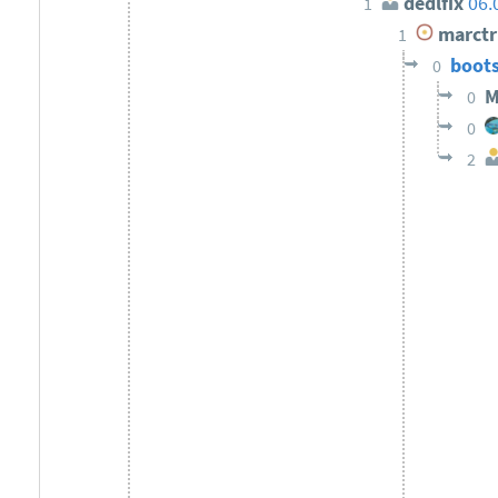
dedlfix
06.
1
marctr
1
boot
0
M
0
0
2