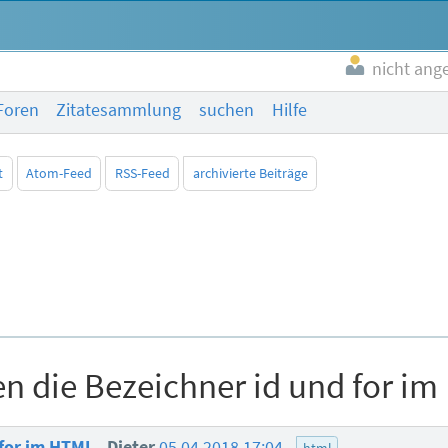
nicht ang
Foren
Zitatesammlung
suchen
Hilfe
t
Atom-Feed
RSS-Feed
archivierte Beiträge
n die Bezeichner id und for i
 for im HTML
Dieter
05.04.2018 17:04
html