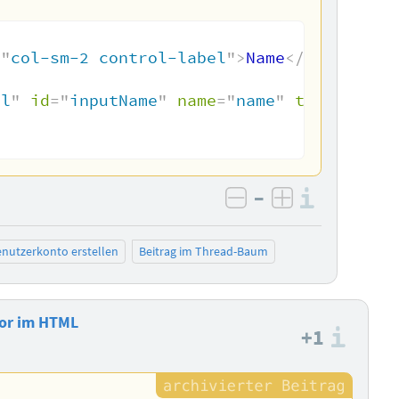
=
"
col-sm-2 control-label
"
>
Name
</
label
>
ol
"
id
=
"
inputName
"
name
=
"
name
"
type
=
"
text
–
Informa
negativ bewerten
positiv bewe
nutzerkonto erstellen
Beitrag im Thread-Baum
for im HTML
+1
Info