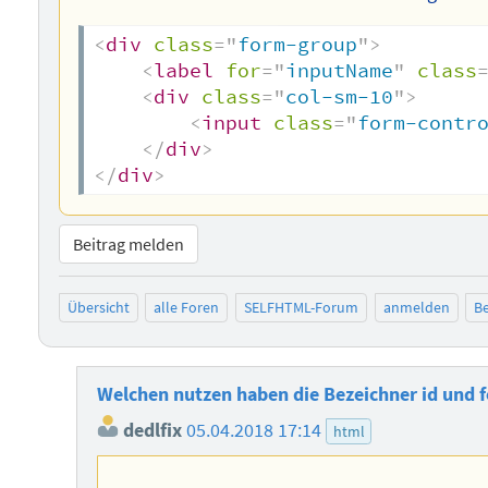
<
div
class
=
"
form-group
"
>
<
label
for
=
"
inputName
"
class
<
div
class
=
"
col-sm-10
"
>
<
input
class
=
"
form-contr
</
div
>
</
div
>
Beitrag melden
Übersicht
alle Foren
SELFHTML-Forum
anmelden
Be
Welchen nutzen haben die Bezeichner id und 
dedlfix
05.04.2018 17:14
html