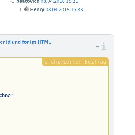
beatovich
08.04.2018 15:21
-1
Henry
08.04.2018 15:33
1
er id und for im HTML
–
Informa
.
ichner