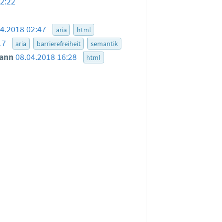
22:22
04.2018 02:47
aria
html
17
aria
barrierefreiheit
semantik
ann
08.04.2018 16:28
html