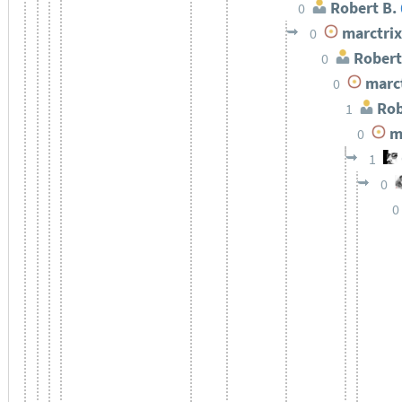
Robert B.
0
marctrix
0
Robert
0
marct
0
Rob
1
ma
0
1
0
0