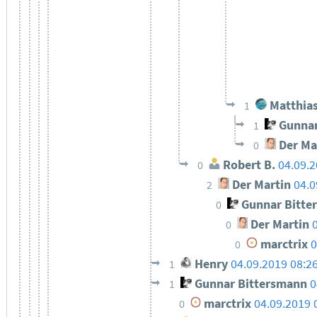
Matthias
1
Gunnar
1
Der Ma
0
Robert B.
04.09.2
0
Der Martin
04.0
2
Gunnar Bitte
0
Der Martin
0
marctrix
0
0
Henry
04.09.2019 08:2
1
Gunnar Bittersmann
0
1
marctrix
04.09.2019 
0