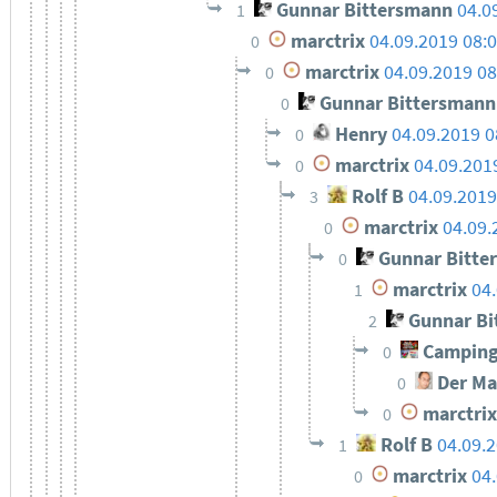
Gunnar Bittersmann
04.0
1
marctrix
04.09.2019 08:
0
marctrix
04.09.2019 08
0
Gunnar Bittersmann
0
Henry
04.09.2019 0
0
marctrix
04.09.201
0
Rolf B
04.09.2019
3
marctrix
04.09.
0
Gunnar Bitte
0
marctrix
04
1
Gunnar Bi
2
Camping
0
Der Ma
0
marctrix
0
Rolf B
04.09.
1
marctrix
04
0