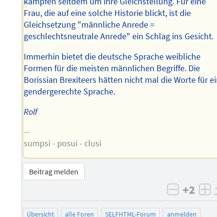
kämpfen seitdem um ihre Gleichstellung. Für eine
Frau, die auf eine solche Historie blickt, ist die
Gleichsetzung "männliche Anrede =
geschlechtsneutrale Anrede" ein Schlag ins Gesicht.
Immerhin bietet die deutsche Sprache weibliche
Formen für die meisten männlichen Begriffe. Die
Borissian Brexiteers hätten nicht mal die Worte für e
gendergerechte Sprache.
Rolf
--
sumpsi - posui - clusi
Beitrag melden
+2
negativ 
po
Übersicht
alle Foren
SELFHTML-Forum
anmelden