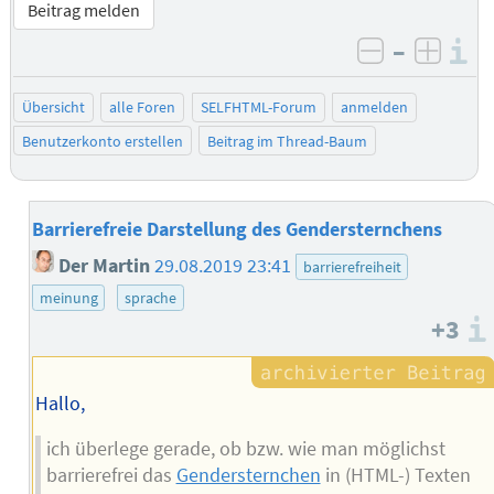
Beitrag melden
–
I
negativ be
posit
Übersicht
alle Foren
SELFHTML-Forum
anmelden
Benutzerkonto erstellen
Beitrag im Thread-Baum
Barrierefreie Darstellung des Gendersternchens
Der Martin
29.08.2019 23:41
barrierefreiheit
meinung
sprache
+3
Hallo,
ich überlege gerade, ob bzw. wie man möglichst
barrierefrei das
Gendersternchen
in (HTML-) Texten