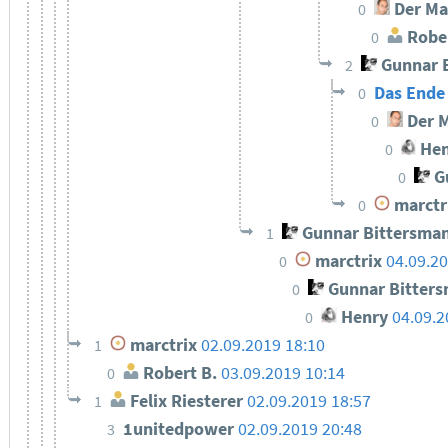
Der Ma
0
Rober
0
Gunnar 
2
Das Ende
0
Der M
0
Hen
0
Gu
0
marctr
0
Gunnar Bittersma
1
marctrix
04.09.20
0
Gunnar Bitter
0
Henry
04.09.2
0
marctrix
02.09.2019 18:10
1
Robert B.
03.09.2019 10:14
0
Felix Riesterer
02.09.2019 18:57
1
1unitedpower
02.09.2019 20:48
3