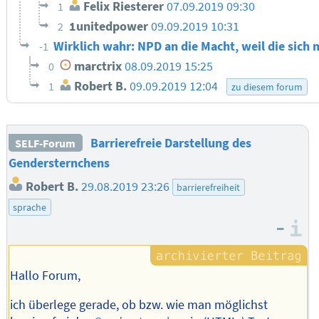
Felix Riesterer
07.09.2019 09:30
1
1unitedpower
09.09.2019 10:31
2
Wirklich wahr: NPD an die Macht, weil die sich
-1
marctrix
08.09.2019 15:25
0
Robert B.
09.09.2019 12:04
1
zu diesem forum
Barrierefreie Darstellung des
SELF-Forum
Gendersternchens
Robert B.
29.08.2019 23:26
barrierefreiheit
sprache
–
I
Hallo Forum,
ich überlege gerade, ob bzw. wie man möglichst