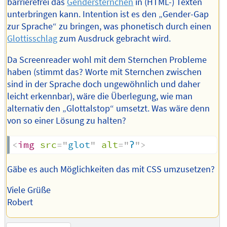
barrierefrei das
Gendersternchen
in (HTML-) Texten
unterbringen kann. Intention ist es den „Gender-Gap
zur Sprache“ zu bringen, was phonetisch durch einen
Glottisschlag
zum Ausdruck gebracht wird.
Da Screenreader wohl mit dem Sternchen Probleme
haben (stimmt das? Worte mit Sternchen zwischen
sind in der Sprache doch ungewöhnlich und daher
leicht erkennbar), wäre die Überlegung, wie man
alternativ den „Glottalstop“ umsetzt. Was wäre denn
von so einer Lösung zu halten?
<
img
src
=
"
glot
"
alt
=
"
ʔ
"
>
Gäbe es auch Möglichkeiten das mit CSS umzusetzen?
Viele Grüße
Robert