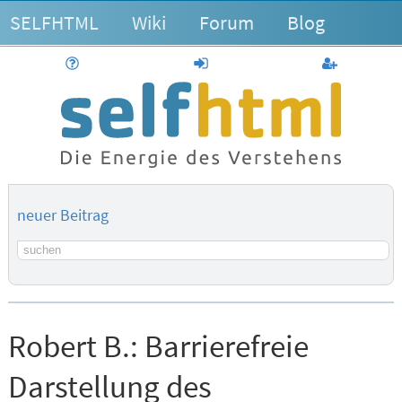
SELFHTML
Wiki
Forum
Blog
Hilfe
anmelden
Benutzerk
neuer Beitrag
Suchbegriff
Robert B.:
Barrierefreie
Darstellung des