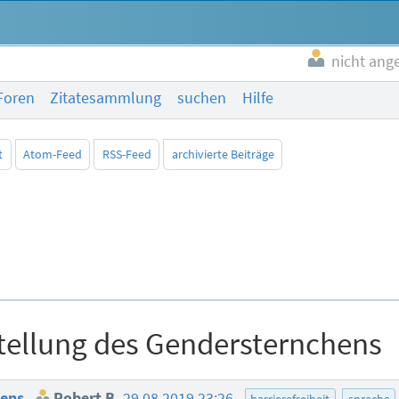
nicht ang
Foren
Zitatesammlung
suchen
Hilfe
t
Atom-Feed
RSS-Feed
archivierte Beiträge
stellung des Gendersternchens
hens
Robert B.
29.08.2019 23:26
barrierefreiheit
sprache