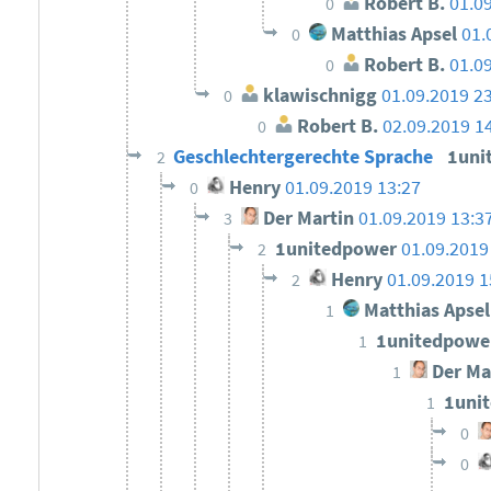
Robert B.
01.0
0
Matthias Apsel
01.
0
Robert B.
01.0
0
klawischnigg
01.09.2019 2
0
Robert B.
02.09.2019 1
0
Geschlechtergerechte Sprache
1uni
2
Henry
01.09.2019 13:27
0
Der Martin
01.09.2019 13:3
3
1unitedpower
01.09.2019
2
Henry
01.09.2019 1
2
Matthias Apsel
1
1unitedpow
1
Der Ma
1
1uni
1
0
0