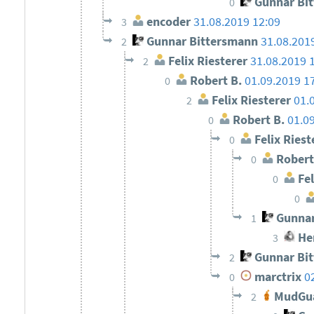
Gunnar Bi
0
encoder
31.08.2019 12:09
3
Gunnar Bittersmann
31.08.201
2
Felix Riesterer
31.08.2019 
2
Robert B.
01.09.2019 1
0
Felix Riesterer
01.
2
Robert B.
01.0
0
Felix Riest
0
Robert
0
Fel
0
0
Gunnar
1
He
3
Gunnar Bi
2
marctrix
0
0
MudGu
2