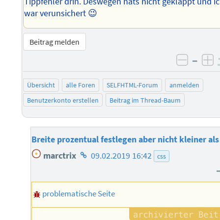
Tippfehler drin. Deswegen hats nicht geklappt und i
war verunsichert 😉
Beitrag melden
–
negati
po
Übersicht
alle Foren
SELFHTML-Forum
anmelden
Benutzerkonto erstellen
Beitrag im Thread-Baum
Breite prozentual festlegen aber nicht kleiner als
Homepage
marctrix
09.02.2019 16:42
css
des
Autors
problematische Seite