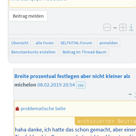
Beitrag melden
–
negativ 
posi
Übersicht
alle Foren
SELFHTML-Forum
anmelden
Benutzerkonto erstellen
Beitrag im Thread-Baum
Breite prozentual festlegen aber nicht kleiner als
michelon
08.02.2019 20:54
css
–
problematische Seite
haha danke, ich hatte das schon gemacht, aber eine