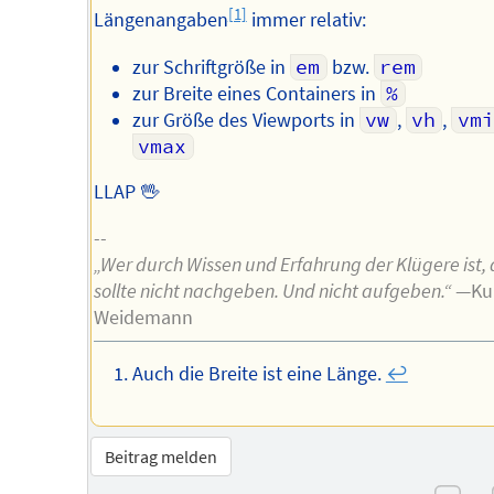
[1]
Längenangaben
immer relativ:
zur Schriftgröße in
em
bzw.
rem
zur Breite eines Containers in
%
zur Größe des Viewports in
vw
,
vh
,
vmi
vmax
LLAP 🖖
--
„Wer durch Wissen und Erfahrung der Klügere ist, 
sollte nicht nachgeben. Und nicht aufgeben.“
—Ku
Weidemann
Auch die Breite ist eine Länge.
↩︎
Beitrag melden