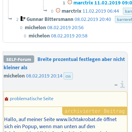
marctrix
11.02.2019 09:
1
marctrix
11.02.2019 06:44
0
barr
Gunnar Bittersmann
08.02.2019 20:40
2
barrieref
michelon
08.02.2019 20:56
0
michelon
08.02.2019 20:58
0
Breite prozentual festlegen aber nicht
SELF-Forum
kleiner als
michelon
08.02.2019 20:14
css
–
I
problematische Seite
Hallo, auf meiner Seite www.lichtakrobat.de öffnet
sich ein Popup, wenn man unten auf den