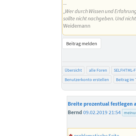
--
„Wer durch Wissen und Erfahrung 
sollte nicht nachgeben. Und nich
Weidemann
Beitrag melden
Übersicht
alle Foren
SELFHTML-
Benutzerkonto erstellen
Beitrag im
Breite prozentual festlegen a
Bernd
09.02.2019 21:54
meinu
problematische Seite