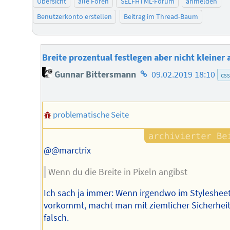
Übersicht
alle Foren
SELFHTML-Forum
anmelden
Benutzerkonto erstellen
Beitrag im Thread-Baum
Breite prozentual festlegen aber nicht kleiner 
Homepage
Gunnar Bittersmann
09.02.2019 18:10
css
des
Autors
problematische Seite
@@marctrix
Wenn du die Breite in Pixeln angibst
Ich sach ja immer: Wenn irgendwo im Styleshee
vorkommt, macht man mit ziemlicher Sicherhei
falsch.