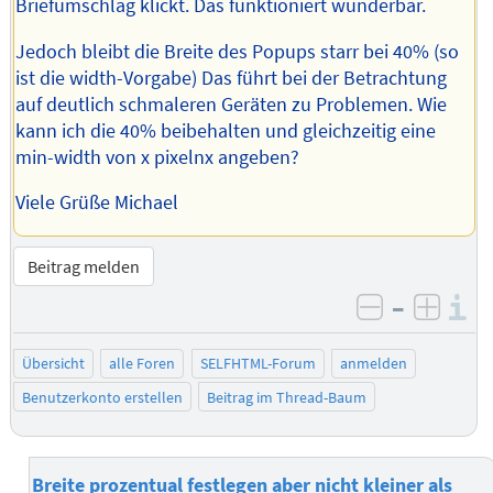
Briefumschlag klickt. Das funktioniert wunderbar.
Jedoch bleibt die Breite des Popups starr bei 40% (so
ist die width-Vorgabe) Das führt bei der Betrachtung
auf deutlich schmaleren Geräten zu Problemen. Wie
kann ich die 40% beibehalten und gleichzeitig eine
min-width von x pixelnx angeben?
Viele Grüße Michael
Beitrag melden
–
I
negativ be
posit
Übersicht
alle Foren
SELFHTML-Forum
anmelden
Benutzerkonto erstellen
Beitrag im Thread-Baum
Breite prozentual festlegen aber nicht kleiner als