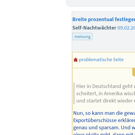
Breite prozentual festlegen
Self-Nachtwächter
09.02.2
meinung
problematische Seite
Hier in Deutschland geht 
scheitert, in Amerika wis
und startet direkt wieder 
Nun, so kann man die gewa
Exportüberschüsse erklären: 
genau und sparsam. Und w
einer pleite geht, dann mi