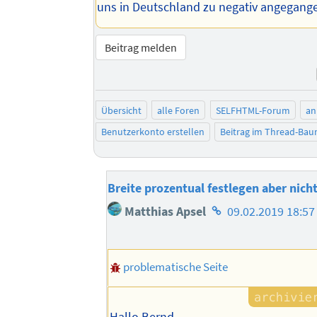
uns in Deutschland zu negativ angegang
Beitrag melden
Übersicht
alle Foren
SELFHTML-Forum
an
Benutzerkonto erstellen
Beitrag im Thread-Ba
Breite prozentual festlegen aber nicht
Homepage
Matthias Apsel
09.02.2019 18:57
des
Autors
problematische Seite
Hallo Bernd,