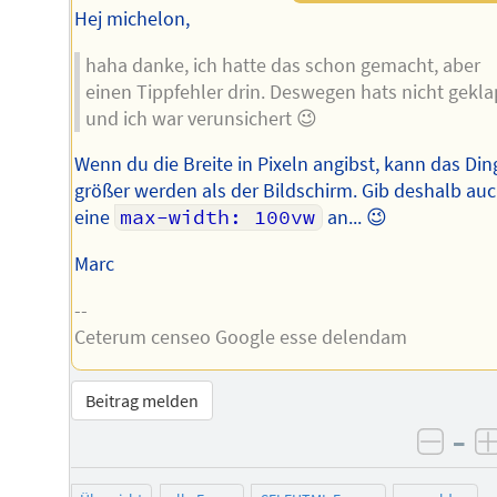
Hej michelon,
haha danke, ich hatte das schon gemacht, aber
einen Tippfehler drin. Deswegen hats nicht gekla
und ich war verunsichert 😉
Wenn du die Breite in Pixeln angibst, kann das Din
größer werden als der Bildschirm. Gib deshalb au
eine
max-width: 100vw
an... 😉
Marc
--
Ceterum censeo Google esse delendam
Beitrag melden
–
negat