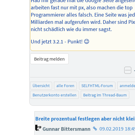
Hab mir gerade mal die Google Seite angeseh
arbeiten fast nur mit px, also machen die top
Programmierer alles falsch. Eine Seite was je
Milliarden mal aufgerufen wird. Daher sind Pi
nicht schädlich wie du immer sagst.
Und jetzt 3.2.1 - Punkt! 😉
Beitrag melden
ne
Übersicht
alle Foren
SELFHTML-Forum
anmeld
Benutzerkonto erstellen
Beitrag im Thread-Baum
Breite prozentual festlegen aber nicht klei
Homepage
Gunnar Bittersmann
09.02.2019 18:4