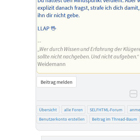
Du hättest den Minuspunkt verdient. Aber
explizit danach fragst, strafe ich dich damit,
ihn dir nicht gebe.
LLAP 🖖
--
„Wer durch Wissen und Erfahrung der Klügere 
sollte nicht nachgeben. Und nicht aufgeben.“
Weidemann
Beitrag melden
n
Übersicht
alle Foren
SELFHTML-Forum
anme
Benutzerkonto erstellen
Beitrag im Thread-Baum