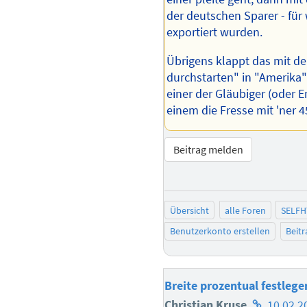
der deutschen Sparer - für
exportiert wurden.
Übrigens klappt das mit 
durchstarten" in "Amerika
einer der Gläubiger (oder 
einem die Fresse mit 'ner 4
Beitrag melden
Übersicht
alle Foren
SELFH
Benutzerkonto erstellen
Beit
Breite prozentual festlegen
Homepage
Christian Kruse
10.02.2