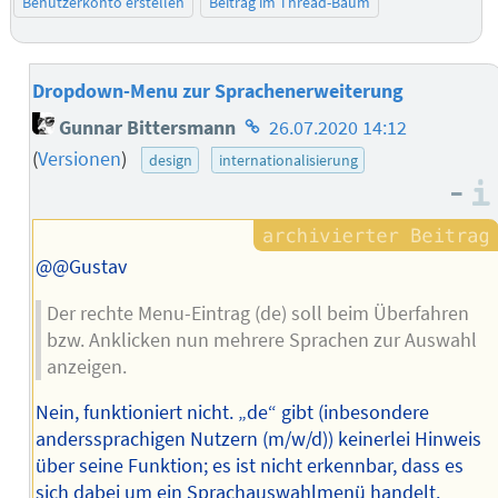
Benutzerkonto erstellen
Beitrag im Thread-Baum
Dropdown-Menu zur Sprachenerweiterung
Homepage
Gunnar Bittersmann
26.07.2020 14:12
des
(
Versionen
)
design
internationalisierung
Autors
–
@@Gustav
Der rechte Menu-Eintrag (de) soll beim Überfahren
bzw. Anklicken nun mehrere Sprachen zur Auswahl
anzeigen.
Nein, funktioniert nicht. „de“ gibt (inbesondere
anderssprachigen Nutzern (m/w/d)) keinerlei Hinweis
über seine Funktion; es ist nicht erkennbar, dass es
sich dabei um ein Sprachauswahlmenü handelt.