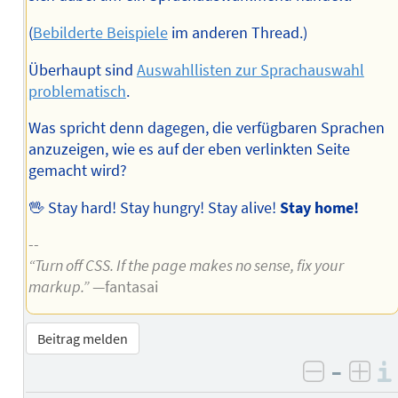
(
Bebilderte Beispiele
im anderen Thread.)
Überhaupt sind
Auswahllisten zur Sprachauswahl
problematisch
.
Was spricht denn dagegen, die verfügbaren Sprachen
anzuzeigen, wie es auf der eben verlinkten Seite
gemacht wird?
🖖 Stay hard! Stay hungry! Stay alive!
Stay home!
--
“Turn off CSS. If the page makes no sense, fix your
markup.”
—fantasai
Beitrag melden
–
negativ 
posi