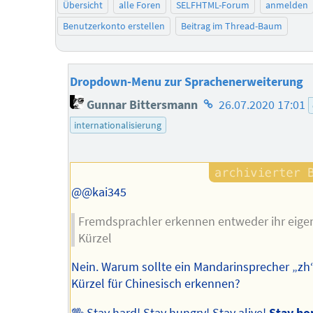
Übersicht
alle Foren
SELFHTML-Forum
anmelden
Benutzerkonto erstellen
Beitrag im Thread-Baum
Dropdown-Menu zur Sprachenerweiterung
Homepage
Gunnar Bittersmann
26.07.2020 17:01
des
internationalisierung
Autors
@@kai345
Fremdsprachler erkennen entweder ihr eige
Kürzel
Nein. Warum sollte ein Mandarinsprecher „zh“
Kürzel für Chinesisch erkennen?
🖖 Stay hard! Stay hungry! Stay alive!
Stay ho