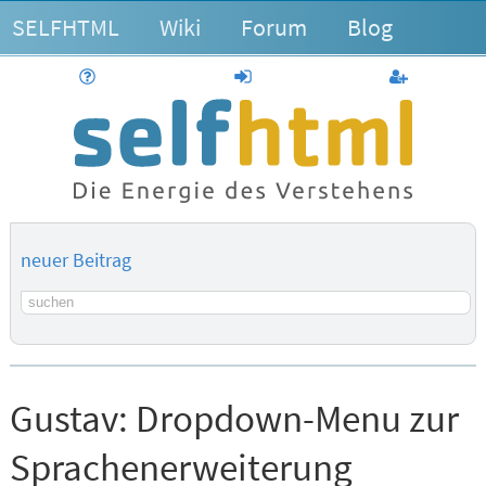
SELFHTML
Wiki
Forum
Blog
Hilfe
anmelden
Benutzerk
neuer Beitrag
Suchbegriff
Gustav:
Dropdown-Menu zur
Sprachenerweiterung