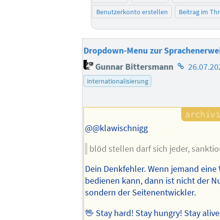
Benutzerkonto erstellen
Beitrag im T
Dropdown-Menu zur Sprachenerwe
Homepage
Gunnar Bittersmann
26.07.20
des
internationalisierung
Autors
@@klawischnigg
blöd stellen darf sich jeder, sanktio
Dein Denkfehler. Wenn jemand eine 
bedienen kann, dann ist nicht der Nu
sondern der Seitenentwickler.
🖖 Stay hard! Stay hungry! Stay aliv