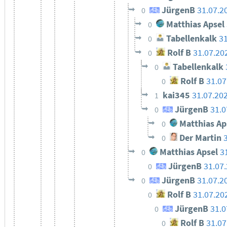
JürgenB
31.07.2
0
Matthias Apsel
0
Tabellenkalk
31
0
Rolf B
31.07.20
0
Tabellenkalk
0
Rolf B
31.07
0
kai345
31.07.20
1
JürgenB
31.0
0
Matthias Ap
0
Der Martin
0
Matthias Apsel
3
0
JürgenB
31.07
0
JürgenB
31.07.2
0
Rolf B
31.07.20
0
JürgenB
31.0
0
Rolf B
31.07
0