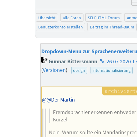
Übersicht
alle Foren
SELFHTML-Forum
anme
Benutzerkonto erstellen
Beitrag im Thread-Baum
Dropdown-Menu zur Sprachenerweiter
Homepage
Gunnar Bittersmann
26.07.2020 1
des
(
Versionen
)
design
internationalisierung
Autors
@@Der Martin
Fremdsprachler erkennen entweder 
Kürzel
Nein. Warum sollte ein Mandarinsprec