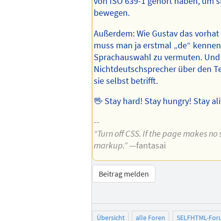
von ISO 639-1 gehört haben, um s
bewegen.
Außerdem: Wie Gustav das vorhat
muss man ja erstmal „de“ kennen
Sprachauswahl zu vermuten. Und 
Nichtdeutschsprecher über den Te
sie selbst betrifft.
🖖 Stay hard! Stay hungry! Stay ali
--
“Turn off CSS. If the page makes no s
markup.”
—fantasai
Beitrag melden
Übersicht
alle Foren
SELFHTML-For