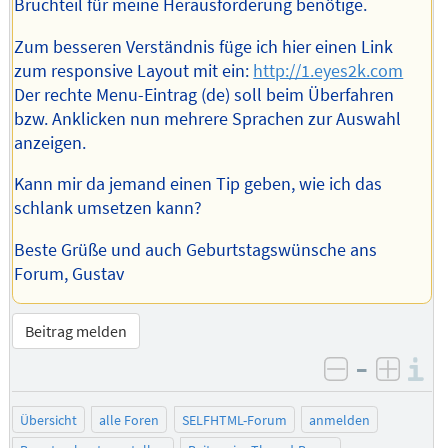
Bruchteil für meine Herausforderung benötige.
Zum besseren Verständnis füge ich hier einen Link
zum responsive Layout mit ein:
http://1.eyes2k.com
Der rechte Menu-Eintrag (de) soll beim Überfahren
bzw. Anklicken nun mehrere Sprachen zur Auswahl
anzeigen.
Kann mir da jemand einen Tip geben, wie ich das
schlank umsetzen kann?
Beste Grüße und auch Geburtstagswünsche ans
Forum, Gustav
Beitrag melden
–
I
negativ be
posit
Übersicht
alle Foren
SELFHTML-Forum
anmelden