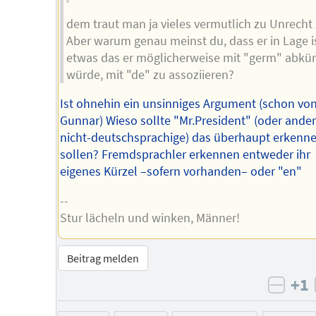
dem traut man ja vieles vermutlich zu Unrecht 
Aber warum genau meinst du, dass er in Lage is
etwas das er möglicherweise mit "germ" abkü
würde, mit "de" zu assoziieren?
Ist ohnehin ein unsinniges Argument (schon vo
Gunnar) Wieso sollte "Mr.President" (oder ande
nicht-deutschsprachige) das überhaupt erkenn
sollen? Fremdsprachler erkennen entweder ihr
eigenes Kürzel –sofern vorhanden– oder "en"
--
Stur lächeln und winken, Männer!
Beitrag melden
+1
negat