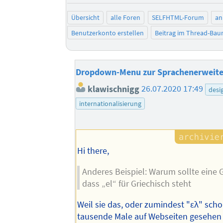
Übersicht
alle Foren
SELFHTML-Forum
an
Benutzerkonto erstellen
Beitrag im Thread-Ba
Dropdown-Menu zur Sprachenerweit
klawischnigg
26.07.2020 17:49
desi
internationalisierung
Hi there,
Anderes Beispiel: Warum sollte eine G
dass „el“ für Griechisch steht
Weil sie das, oder zumindest "ελ" scho
tausende Male auf Webseiten gesehen