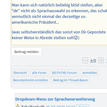
Man kann sich natürlich beliebig blöd stellen, aber
"de" nicht als Sprachauswahl zu erkennen, das schaf
vermutlich nicht einmal der derzeitige us-
amerikanische Präsident...
(was selbstverständlich das sonst von Dir Gepostete 
keiner Weise in Abrede stellen soll😉)
Beitrag melden
±0
negativ 
po
Übersicht
alle Foren
SELFHTML-Forum
anmelden
Benutzerkonto erstellen
Beitrag im Thread-Baum
Dropdown-Menu zur Sprachenerweiterung
Tabellenkalk
26.07.2020 16:13