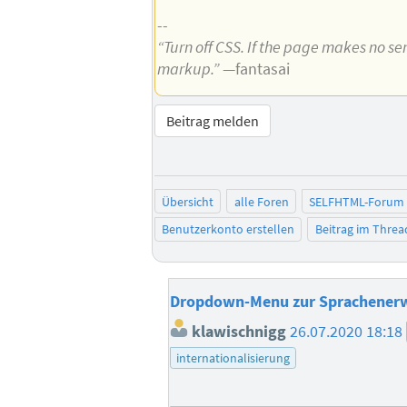
--
“Turn off CSS. If the page makes no sen
markup.”
—fantasai
Beitrag melden
Übersicht
alle Foren
SELFHTML-Forum
Benutzerkonto erstellen
Beitrag im Thre
Dropdown-Menu zur Sprachener
klawischnigg
26.07.2020 18:18
internationalisierung