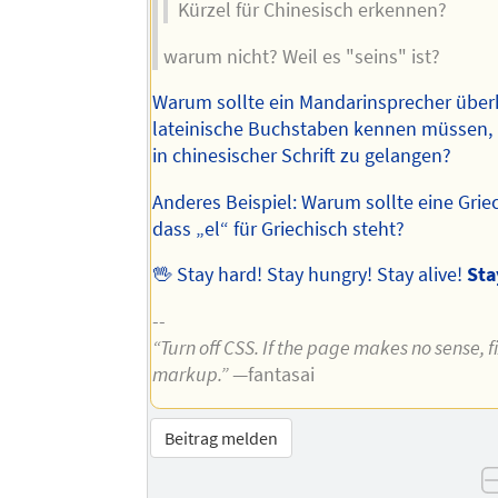
Kürzel für Chinesisch erkennen?
warum nicht? Weil es "seins" ist?
Warum sollte ein Mandarinsprecher übe
lateinische Buchstaben kennen müssen, 
in chinesischer Schrift zu gelangen?
Anderes Beispiel: Warum sollte eine Grie
dass „el“ für Griechisch steht?
🖖 Stay hard! Stay hungry! Stay alive!
Sta
--
“Turn off CSS. If the page makes no sense, f
markup.”
—fantasai
Beitrag melden