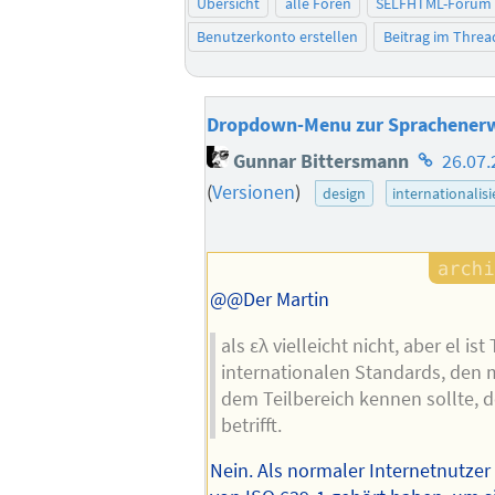
Übersicht
alle Foren
SELFHTML-Forum
Benutzerkonto erstellen
Beitrag im Thre
Dropdown-Menu zur Sprachener
Homepag
Gunnar Bittersmann
26.07.
des
(
Versionen
)
design
internationalis
Autors
@@Der Martin
als ελ vielleicht nicht, aber el ist 
internationalen Standards, den 
dem Teilbereich kennen sollte, d
betrifft.
Nein. Als normaler Internetnutze