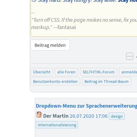
--
“Turn off CSS. If the page makes no sense, fix yo
markup.”
—fantasai
Beitrag melden
ne
Übersicht
alle Foren
SELFHTML-Forum
anmeld
Benutzerkonto erstellen
Beitrag im Thread-Baum
Dropdown-Menu zur Sprachenerweiterun
Der Martin
26.07.2020 17:06
design
internationalisierung