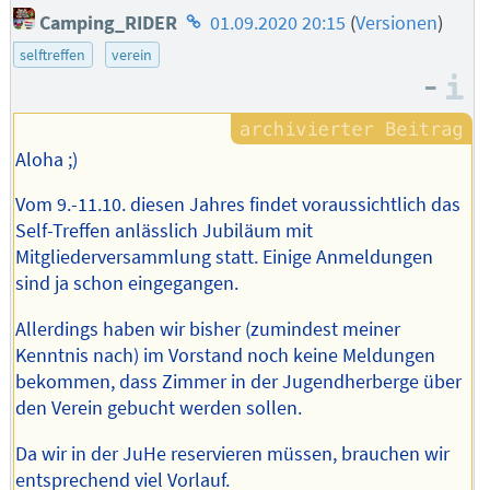
Homepage
Camping_RIDER
01.09.2020 20:15
(
Versionen
)
des
selftreffen
verein
Autors
–
I
Aloha ;)
Vom 9.-11.10. diesen Jahres findet voraussichtlich das
Self-Treffen anlässlich Jubiläum mit
Mitgliederversammlung statt. Einige Anmeldungen
sind ja schon eingegangen.
Allerdings haben wir bisher (zumindest meiner
Kenntnis nach) im Vorstand noch keine Meldungen
bekommen, dass Zimmer in der Jugendherberge über
den Verein gebucht werden sollen.
Da wir in der JuHe reservieren müssen, brauchen wir
entsprechend viel Vorlauf.