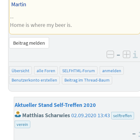
Martin
--
Home is where my beer is.
Beitrag melden
–
negativ 
posi
Übersicht
alle Foren
SELFHTML-Forum
anmelden
Benutzerkonto erstellen
Beitrag im Thread-Baum
Aktueller Stand Self-Treffen 2020
Matthias Scharwies
02.09.2020 13:43
selftreffen
verein
–