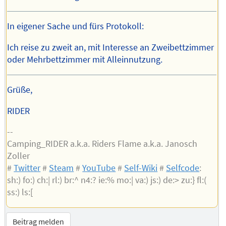
In eigener Sache und fürs Protokoll:
Ich reise zu zweit an, mit Interesse an Zweibettzimmer
oder Mehrbettzimmer mit Alleinnutzung.
Grüße,
RIDER
--
Camping_RIDER a.k.a. Riders Flame a.k.a. Janosch
Zoller
#
Twitter
#
Steam
#
YouTube
#
Self-Wiki
#
Selfcode
:
sh:) fo:) ch:| rl:) br:^ n4:? ie:% mo:| va:) js:) de:> zu:} fl:(
ss:) ls:[
Beitrag melden