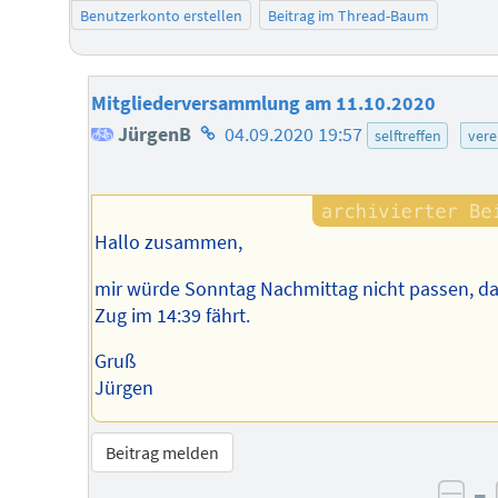
Benutzerkonto erstellen
Beitrag im Thread-Baum
Mitgliederversammlung am 11.10.2020
Homepage
JürgenB
04.09.2020 19:57
selftreffen
vere
des
Autors
Hallo zusammen,
mir würde Sonntag Nachmittag nicht passen, d
Zug im 14:39 fährt.
Gruß
Jürgen
Beitrag melden
–