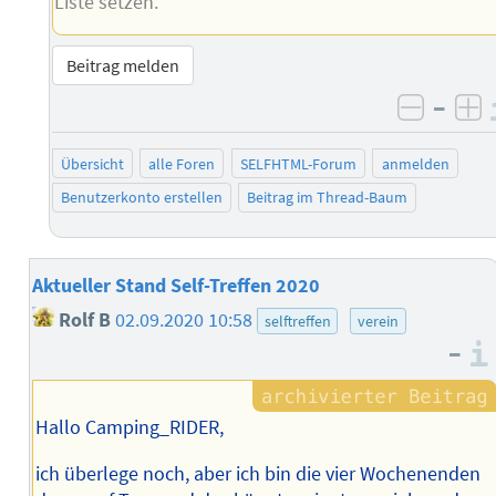
Liste setzen.“
Beitrag melden
–
negati
po
Übersicht
alle Foren
SELFHTML-Forum
anmelden
Benutzerkonto erstellen
Beitrag im Thread-Baum
Aktueller Stand Self-Treffen 2020
Rolf B
02.09.2020 10:58
selftreffen
verein
–
Hallo Camping_RIDER,
ich überlege noch, aber ich bin die vier Wochenenden