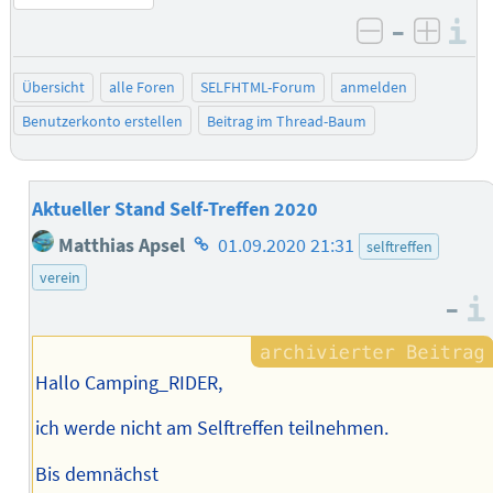
–
I
negativ be
posit
Übersicht
alle Foren
SELFHTML-Forum
anmelden
Benutzerkonto erstellen
Beitrag im Thread-Baum
Aktueller Stand Self-Treffen 2020
Homepage
Matthias Apsel
01.09.2020 21:31
selftreffen
des
verein
Autors
–
Hallo Camping_RIDER,
ich werde nicht am Selftreffen teilnehmen.
Bis demnächst