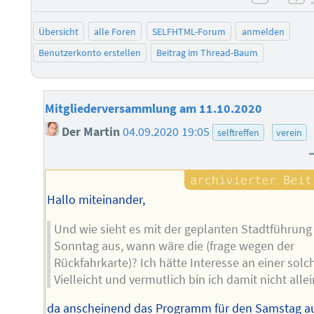
negati
po
Übersicht
alle Foren
SELFHTML-Forum
anmelden
Benutzerkonto erstellen
Beitrag im Thread-Baum
Mitgliederversammlung am 11.10.2020
Der Martin
04.09.2020 19:05
selftreffen
verein
Hallo miteinander,
Und wie sieht es mit der geplanten Stadtführun
Sonntag aus, wann wäre die (frage wegen der
Rückfahrkarte)? Ich hätte Interesse an einer solc
Vielleicht und vermutlich bin ich damit nicht allein
da anscheinend das Programm für den Samstag a