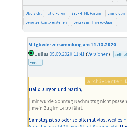
neg
Übersicht
alle Foren
SELFHTML-Forum
anmelden
Benutzerkonto erstellen
Beitrag im Thread-Baum
Mitgliederversammlung am 11.10.2020
Julius
05.09.2020 11:41
(
Versionen
)
selftre
verein
Hallo Jürgen und Martin,
mir würde Sonntag Nachmittag nicht passen
mein Zug im 14:39 fährt.
Samstag ist so oder so alternativlos, weil es
n
Samstag um 14:30 eine Stadtführung gibt
. Un