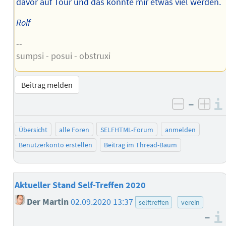
davor auf Tour und das könnte mir etwas viel werden.
Rolf
--
sumpsi - posui - obstruxi
Beitrag melden
–
negativ 
posi
Übersicht
alle Foren
SELFHTML-Forum
anmelden
Benutzerkonto erstellen
Beitrag im Thread-Baum
Aktueller Stand Self-Treffen 2020
Der Martin
02.09.2020 13:37
selftreffen
verein
–