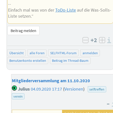
--
Einfach mal was von der
ToDo-Liste
auf die Was-Solls-
Liste setzen.“
Beitrag melden
+2
negativ b
posi
Übersicht
alle Foren
SELFHTML-Forum
anmelden
Benutzerkonto erstellen
Beitrag im Thread-Baum
Mitgliederversammlung am 11.10.2020
Julius
04.09.2020 17:17
(
Versionen
)
selftreffen
verein
–