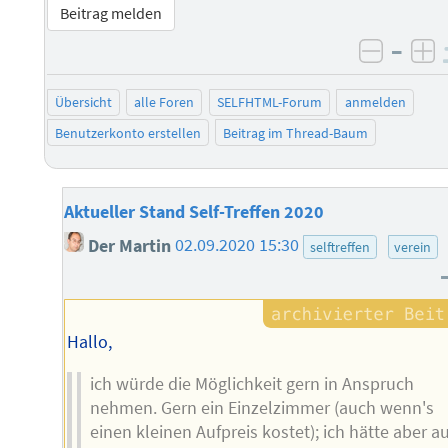
Beitrag melden
–
negati
po
Übersicht
alle Foren
SELFHTML-Forum
anmelden
Benutzerkonto erstellen
Beitrag im Thread-Baum
Aktueller Stand Self-Treffen 2020
Der Martin
02.09.2020 15:30
selftreffen
verein
Hallo,
ich würde die Möglichkeit gern in Anspruch
nehmen. Gern ein Einzelzimmer (auch wenn's
einen kleinen Aufpreis kostet); ich hätte aber a