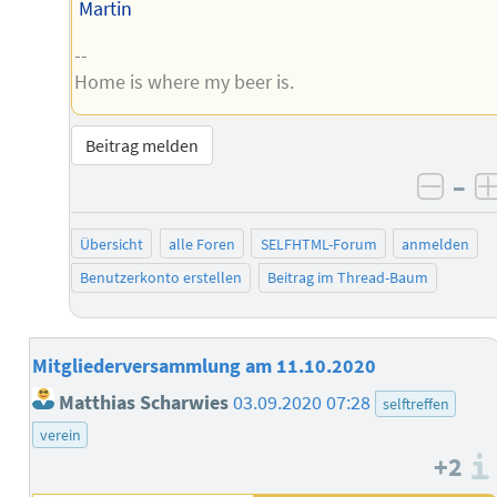
Martin
--
Home is where my beer is.
Beitrag melden
–
negat
Übersicht
alle Foren
SELFHTML-Forum
anmelden
Benutzerkonto erstellen
Beitrag im Thread-Baum
Mitgliederversammlung am 11.10.2020
Matthias Scharwies
03.09.2020 07:28
selftreffen
verein
+2