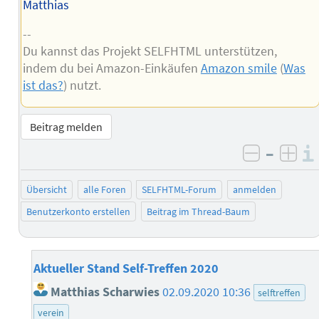
Matthias
--
Du kannst das Projekt SELFHTML unterstützen,
indem du bei Amazon-Einkäufen
Amazon smile
(
Was
ist das?
) nutzt.
Beitrag melden
–
negativ 
posi
Übersicht
alle Foren
SELFHTML-Forum
anmelden
Benutzerkonto erstellen
Beitrag im Thread-Baum
Aktueller Stand Self-Treffen 2020
Matthias Scharwies
02.09.2020 10:36
selftreffen
verein