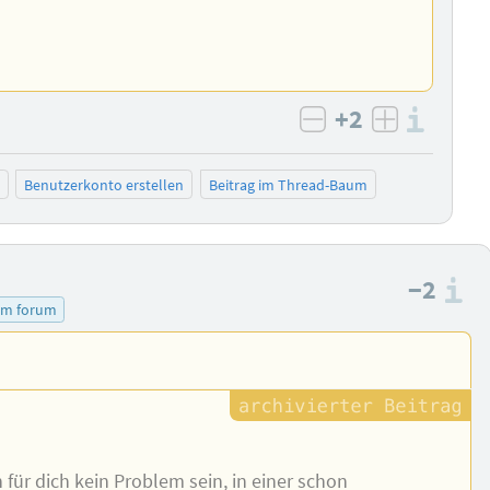
+2
Info
negativ bewert
positiv b
Benutzerkonto erstellen
Beitrag im Thread-Baum
−2
I
em forum
 für dich kein Problem sein, in einer schon