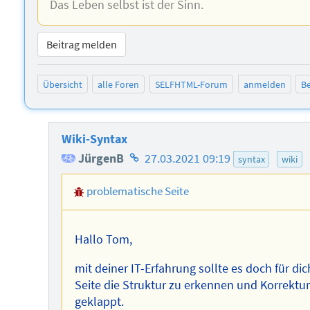
Das Leben selbst ist der Sinn.
Beitrag melden
Übersicht
alle Foren
SELFHTML-Forum
anmelden
Be
Wiki-Syntax
Homepage
JürgenB
27.03.2021 09:19
syntax
wiki
des
problematische Seite
Autors
Hallo Tom,
mit deiner IT-Erfahrung sollte es doch für d
Seite die Struktur zu erkennen und Korrekt
geklappt.