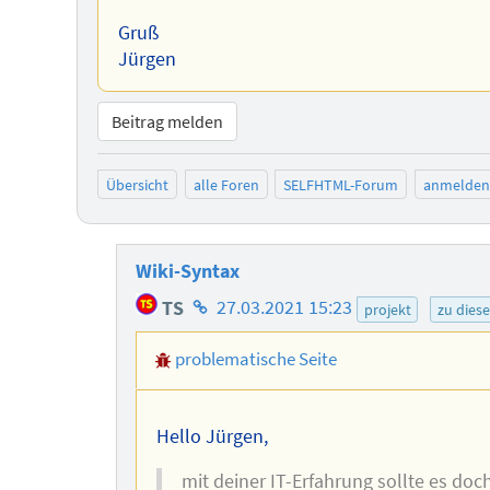
Gruß
Jürgen
Beitrag melden
Übersicht
alle Foren
SELFHTML-Forum
anmelden
Wiki-Syntax
Homepage
TS
27.03.2021 15:23
projekt
zu dies
des
problematische Seite
Autors
Hello Jürgen,
mit deiner IT-Erfahrung sollte es doch