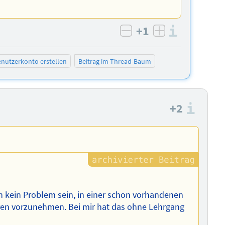
+1
Informa
negativ bewerten
positiv bewe
nutzerkonto erstellen
Beitrag im Thread-Baum
+2
Info
ich kein Problem sein, in einer schon vorhandenen
uren vorzunehmen. Bei mir hat das ohne Lehrgang