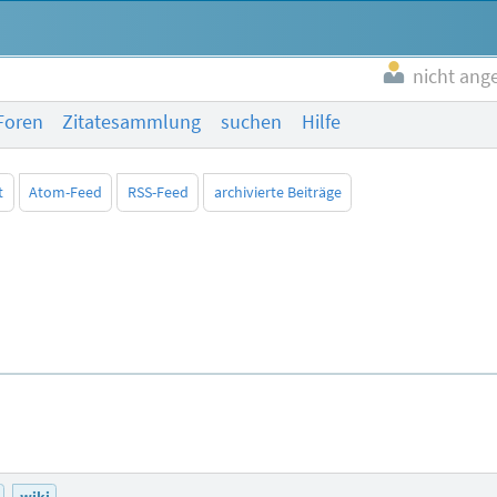
nicht ang
Foren
Zitatesammlung
suchen
Hilfe
t
Atom-Feed
RSS-Feed
archivierte Beiträge
wiki