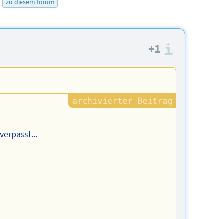
zu diesem forum
+1
Informa
verpasst...