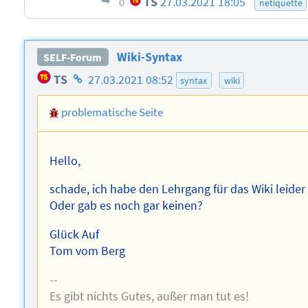
TS
27.03.2021 18:05
0
netiquette
Wiki-Syntax
SELF-Forum
Homepage
TS
27.03.2021 08:52
syntax
wiki
des
problematische Seite
Autors
Hello,
schade, ich habe den Lehrgang für das Wiki leider 
Oder gab es noch gar keinen?
Glück Auf
Tom vom Berg
--
Es gibt nichts Gutes, außer man tut es!