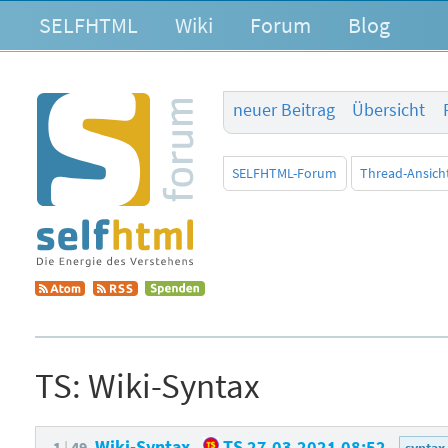
SELFHTML
Wiki
Forum
Blog
neuer Beitrag
Übersicht
SELFHTML-Forum
Thread-Ansich
TS:
Wiki-Syntax
Wiki-Syntax
TS
27.03.2021 08:52
1
49
syntax