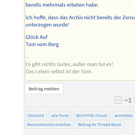
bereits mehrmals erbeten habe.
Ich hoffe, dass das Archiv nicht bereits der Zens
unterzogen wurde!
Glück Auf
Tom vom Berg
--
Es gibt nichts Gutes, außer man tut es!
Das Leben selbst ist der Sinn.
Beitrag melden
−1
negat
Übersicht
alle Foren
SELFHTML-Forum
anmelden
Benutzerkonto erstellen
Beitrag im Thread-Baum