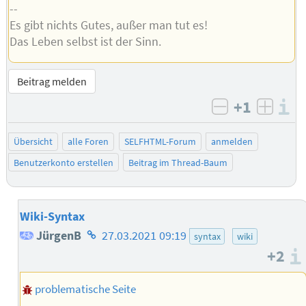
--
Es gibt nichts Gutes, außer man tut es!
Das Leben selbst ist der Sinn.
Beitrag melden
+1
I
negativ bew
posit
Übersicht
alle Foren
SELFHTML-Forum
anmelden
Benutzerkonto erstellen
Beitrag im Thread-Baum
Wiki-Syntax
Homepage
JürgenB
27.03.2021 09:19
syntax
wiki
+2
des
Autors
problematische Seite