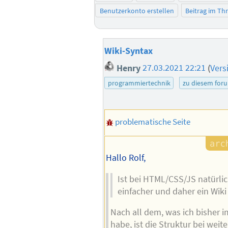
Benutzerkonto erstellen
Beitrag im T
Wiki-Syntax
Henry
27.03.2021 22:21
(
Vers
programmiertechnik
zu diesem for
problematische Seite
Hallo Rolf,
Ist bei HTML/CSS/JS natürli
einfacher und daher ein Wiki
Nach all dem, was ich bisher 
habe, ist die Struktur bei weite