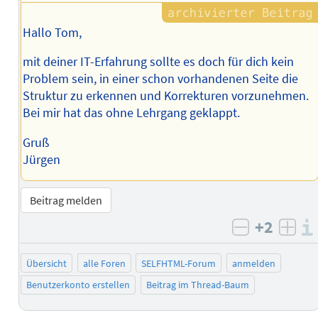
Hallo Tom,
mit deiner IT-Erfahrung sollte es doch für dich kein
Problem sein, in einer schon vorhandenen Seite die
Struktur zu erkennen und Korrekturen vorzunehmen.
Bei mir hat das ohne Lehrgang geklappt.
Gruß
Jürgen
Beitrag melden
+2
negativ b
posi
Übersicht
alle Foren
SELFHTML-Forum
anmelden
Benutzerkonto erstellen
Beitrag im Thread-Baum