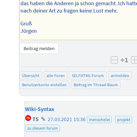
das haben die Anderen ja schon gemacht. Ich hatt
nach deiner Art zu fragen keine Lust mehr.
Gruß
Jürgen
Beitrag melden
+1
negati
Übersicht
alle Foren
SELFHTML-Forum
anmelden
Benutzerkonto erstellen
Beitrag im Thread-Baum
Wiki-Syntax
Homepage
TS
27.03.2021 15:36
menschelei
projekt
des
zu diesem forum
Autors