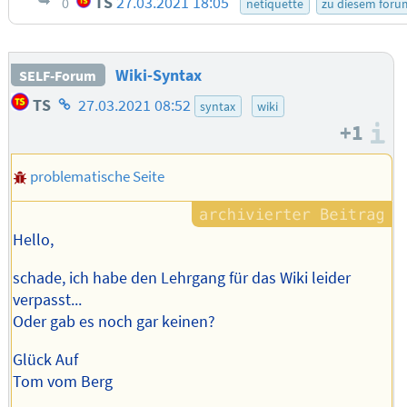
TS
27.03.2021 18:05
0
netiquette
zu diesem foru
Wiki-Syntax
SELF-Forum
Homepage
TS
27.03.2021 08:52
syntax
wiki
des
+1
I
Autors
problematische Seite
Hello,
schade, ich habe den Lehrgang für das Wiki leider
verpasst...
Oder gab es noch gar keinen?
Glück Auf
Tom vom Berg