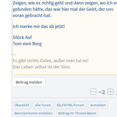
Zeigen, wie es richtig geht und dann zeigen, wo ich e
gefunden hätte, das war hier mal der Geist, der uns
voran gebracht hat.
Ich merke mir das ab jetzt!
Glück Auf
Tom vom Berg
--
Es gibt nichts Gutes, außer man tut es!
Das Leben selbst ist der Sinn.
Beitrag melden
−2
negativ 
po
Übersicht
alle Foren
SELFHTML-Forum
anmelden
Benutzerkonto erstellen
Beitrag im Thread-Baum