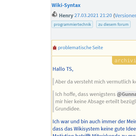
Wiki-Syntax
Henry
27.03.2021 21:20
(
Versione
programmiertechnik
zu diesem forum
problematische Seite
Hallo TS,
Aber da versteht mich vermutlich k
Ich hoffe, dass wenigstens
@Gunna
mir hier keine Absage erteilt bezügl
Grundidee.
Ich war und bin auch immer der Me
dass das Wikisystem keine gute Idee 
Motivtion betrifft Mitwirkende zu mot