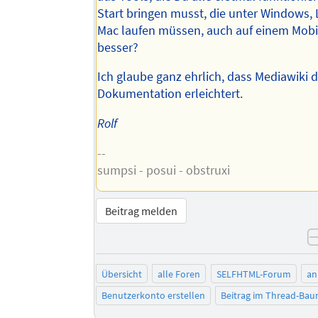
Start bringen musst, die unter Windows,
Mac laufen müssen, auch auf einem Mobil
besser?
Ich glaube ganz ehrlich, dass Mediawiki d
Dokumentation erleichtert.
Rolf
--
sumpsi - posui - obstruxi
Beitrag melden
Übersicht
alle Foren
SELFHTML-Forum
an
Benutzerkonto erstellen
Beitrag im Thread-Ba