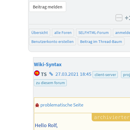
Beitrag melden
+
neg
Übersicht
alle Foren
SELFHTML-Forum
anmeld
Benutzerkonto erstellen
Beitrag im Thread-Baum
Wiki-Syntax
Homepage
TS
27.03.2021 18:45
client-server
pro
des
zu diesem forum
Autors
problematische Seite
Hello Rolf,