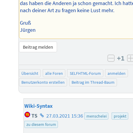
das haben die Anderen ja schon gemacht. Ich hatt
nach deiner Art zu fragen keine Lust mehr.
Gruß
Jürgen
Beitrag melden
+1
negati
Übersicht
alle Foren
SELFHTML-Forum
anmelden
Benutzerkonto erstellen
Beitrag im Thread-Baum
Wiki-Syntax
Homepage
TS
27.03.2021 15:36
menschelei
projekt
des
zu diesem forum
Autors