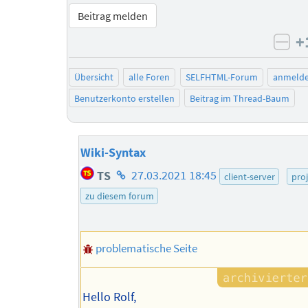
Beitrag melden
+
neg
Übersicht
alle Foren
SELFHTML-Forum
anmeld
Benutzerkonto erstellen
Beitrag im Thread-Baum
Wiki-Syntax
Homepage
TS
27.03.2021 18:45
client-server
pro
des
zu diesem forum
Autors
problematische Seite
Hello Rolf,