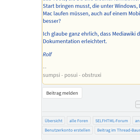
Start bringen musst, die unter Windows,
Mac laufen müssen, auch auf einem Mobil
besser?
Ich glaube ganz ehrlich, dass Mediawiki d
Dokumentation erleichtert.
Rolf
--
sumpsi - posui - obstruxi
Beitrag melden
Übersicht
alle Foren
SELFHTML-Forum
an
Benutzerkonto erstellen
Beitrag im Thread-Ba