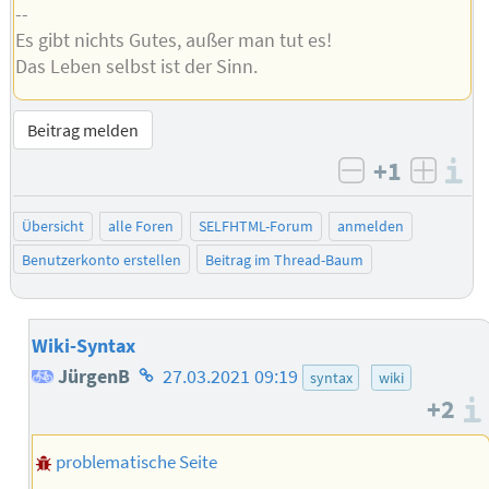
--
Es gibt nichts Gutes, außer man tut es!
Das Leben selbst ist der Sinn.
Beitrag melden
+1
I
negativ bew
posit
Übersicht
alle Foren
SELFHTML-Forum
anmelden
Benutzerkonto erstellen
Beitrag im Thread-Baum
Wiki-Syntax
Homepage
JürgenB
27.03.2021 09:19
syntax
wiki
+2
des
Autors
problematische Seite