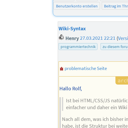
Benutzerkonto erstellen
Beitrag im T
Wiki-Syntax
Henry
27.03.2021 22:21
(
Vers
programmiertechnik
zu diesem for
problematische Seite
Hallo Rolf,
Ist bei HTML/CSS/JS natürli
einfacher und daher ein Wiki
Nach all dem, was ich bisher 
habe, ist die Struktur bei weite