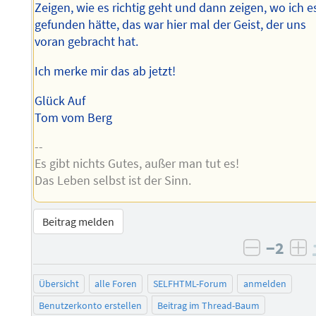
Zeigen, wie es richtig geht und dann zeigen, wo ich e
gefunden hätte, das war hier mal der Geist, der uns
voran gebracht hat.
Ich merke mir das ab jetzt!
Glück Auf
Tom vom Berg
--
Es gibt nichts Gutes, außer man tut es!
Das Leben selbst ist der Sinn.
Beitrag melden
−2
negativ 
po
Übersicht
alle Foren
SELFHTML-Forum
anmelden
Benutzerkonto erstellen
Beitrag im Thread-Baum