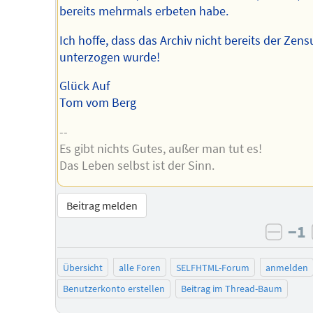
bereits mehrmals erbeten habe.
Ich hoffe, dass das Archiv nicht bereits der Zens
unterzogen wurde!
Glück Auf
Tom vom Berg
--
Es gibt nichts Gutes, außer man tut es!
Das Leben selbst ist der Sinn.
Beitrag melden
−1
negat
Übersicht
alle Foren
SELFHTML-Forum
anmelden
Benutzerkonto erstellen
Beitrag im Thread-Baum