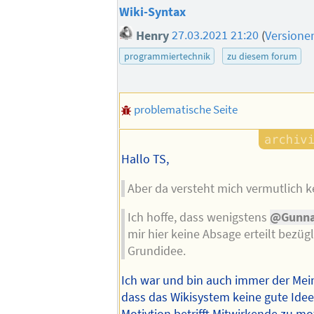
Wiki-Syntax
Henry
27.03.2021 21:20
(
Versione
programmiertechnik
zu diesem forum
problematische Seite
Hallo TS,
Aber da versteht mich vermutlich k
Ich hoffe, dass wenigstens
@Gunna
mir hier keine Absage erteilt bezügl
Grundidee.
Ich war und bin auch immer der Me
dass das Wikisystem keine gute Idee 
Motivtion betrifft Mitwirkende zu mot