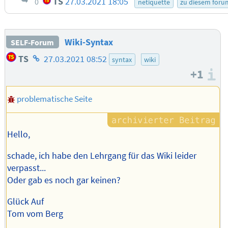
TS
27.03.2021 18:05
0
netiquette
zu diesem foru
Wiki-Syntax
SELF-Forum
Homepage
TS
27.03.2021 08:52
syntax
wiki
des
+1
I
Autors
problematische Seite
Hello,
schade, ich habe den Lehrgang für das Wiki leider
verpasst...
Oder gab es noch gar keinen?
Glück Auf
Tom vom Berg