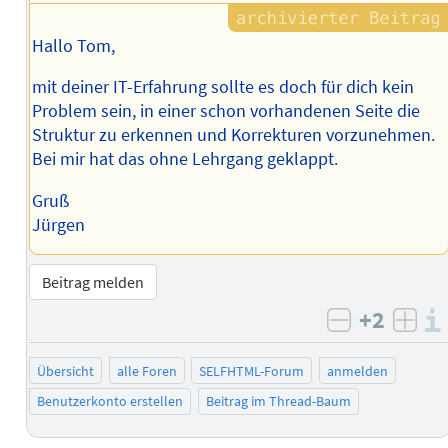
Hallo Tom,
mit deiner IT-Erfahrung sollte es doch für dich kein
Problem sein, in einer schon vorhandenen Seite die
Struktur zu erkennen und Korrekturen vorzunehmen.
Bei mir hat das ohne Lehrgang geklappt.
Gruß
Jürgen
Beitrag melden
+2
negativ b
posi
Übersicht
alle Foren
SELFHTML-Forum
anmelden
Benutzerkonto erstellen
Beitrag im Thread-Baum