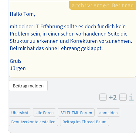
Hallo Tom,
mit deiner IT-Erfahrung sollte es doch für dich kein
Problem sein, in einer schon vorhandenen Seite die
Struktur zu erkennen und Korrekturen vorzunehmen.
Bei mir hat das ohne Lehrgang geklappt.
Gruß
Jürgen
Beitrag melden
+2
negativ b
posi
Übersicht
alle Foren
SELFHTML-Forum
anmelden
Benutzerkonto erstellen
Beitrag im Thread-Baum