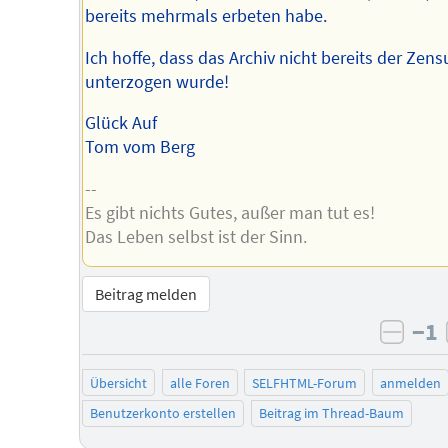
bereits mehrmals erbeten habe.
Ich hoffe, dass das Archiv nicht bereits der Zens
unterzogen wurde!
Glück Auf
Tom vom Berg
--
Es gibt nichts Gutes, außer man tut es!
Das Leben selbst ist der Sinn.
Beitrag melden
−1
negat
Übersicht
alle Foren
SELFHTML-Forum
anmelden
Benutzerkonto erstellen
Beitrag im Thread-Baum