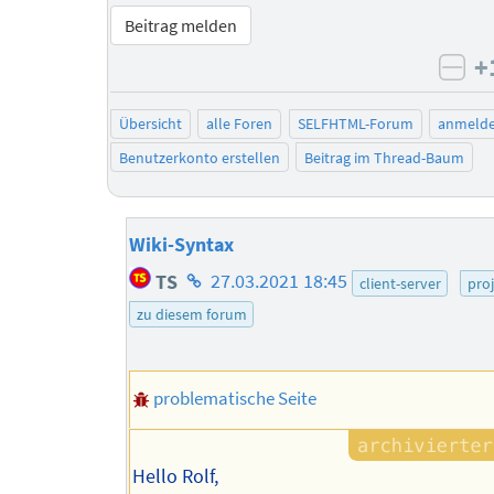
Beitrag melden
+
neg
Übersicht
alle Foren
SELFHTML-Forum
anmeld
Benutzerkonto erstellen
Beitrag im Thread-Baum
Wiki-Syntax
Homepage
TS
27.03.2021 18:45
client-server
pro
des
zu diesem forum
Autors
problematische Seite
Hello Rolf,