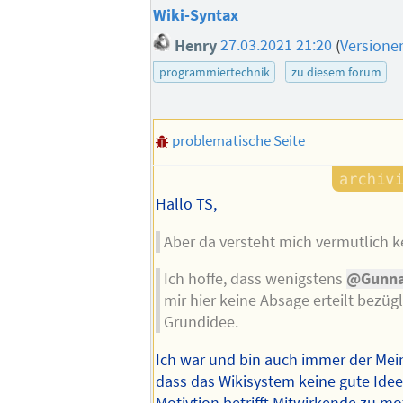
Wiki-Syntax
Henry
27.03.2021 21:20
(
Versione
programmiertechnik
zu diesem forum
problematische Seite
Hallo TS,
Aber da versteht mich vermutlich k
Ich hoffe, dass wenigstens
@Gunna
mir hier keine Absage erteilt bezügl
Grundidee.
Ich war und bin auch immer der Me
dass das Wikisystem keine gute Idee 
Motivtion betrifft Mitwirkende zu mot