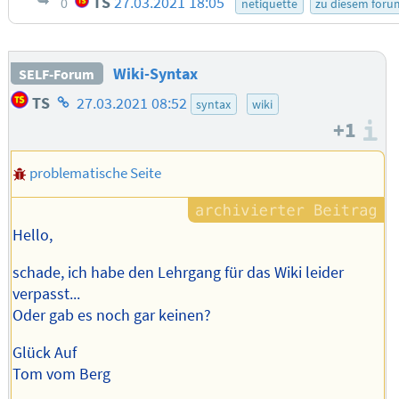
TS
27.03.2021 18:05
0
netiquette
zu diesem foru
Wiki-Syntax
SELF-Forum
Homepage
TS
27.03.2021 08:52
syntax
wiki
des
+1
I
Autors
problematische Seite
Hello,
schade, ich habe den Lehrgang für das Wiki leider
verpasst...
Oder gab es noch gar keinen?
Glück Auf
Tom vom Berg