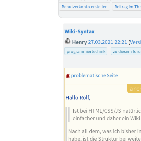
Benutzerkonto erstellen
Beitrag im T
Wiki-Syntax
Henry
27.03.2021 22:21
(
Vers
programmiertechnik
zu diesem for
problematische Seite
Hallo Rolf,
Ist bei HTML/CSS/JS natürli
einfacher und daher ein Wiki
Nach all dem, was ich bisher 
habe, ist die Struktur bei weite