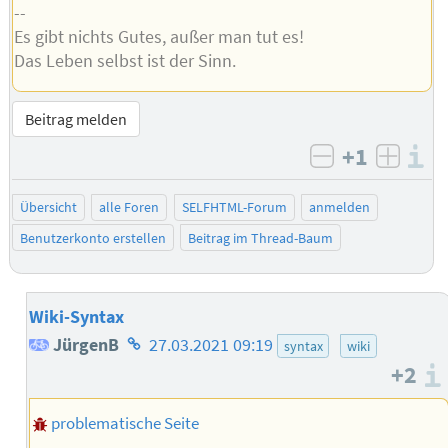
--
Es gibt nichts Gutes, außer man tut es!
Das Leben selbst ist der Sinn.
Beitrag melden
+1
I
negativ bew
posit
Übersicht
alle Foren
SELFHTML-Forum
anmelden
Benutzerkonto erstellen
Beitrag im Thread-Baum
Wiki-Syntax
Homepage
JürgenB
27.03.2021 09:19
syntax
wiki
+2
des
Autors
problematische Seite