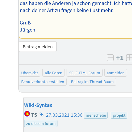
das haben die Anderen ja schon gemacht. Ich hatt
nach deiner Art zu fragen keine Lust mehr.
Gruß
Jürgen
Beitrag melden
+1
negati
Übersicht
alle Foren
SELFHTML-Forum
anmelden
Benutzerkonto erstellen
Beitrag im Thread-Baum
Wiki-Syntax
Homepage
TS
27.03.2021 15:36
menschelei
projekt
des
zu diesem forum
Autors