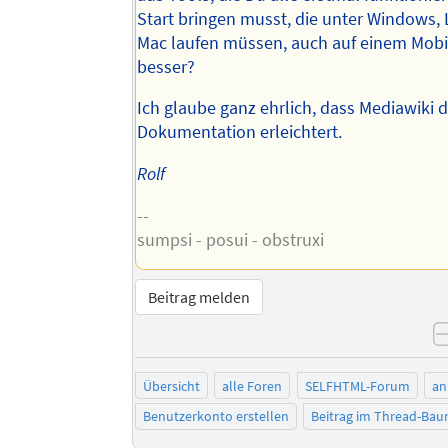
Start bringen musst, die unter Windows,
Mac laufen müssen, auch auf einem Mobil
besser?
Ich glaube ganz ehrlich, dass Mediawiki d
Dokumentation erleichtert.
Rolf
--
sumpsi - posui - obstruxi
Beitrag melden
Übersicht
alle Foren
SELFHTML-Forum
an
Benutzerkonto erstellen
Beitrag im Thread-Ba