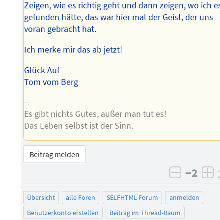
Zeigen, wie es richtig geht und dann zeigen, wo ich e
gefunden hätte, das war hier mal der Geist, der uns
voran gebracht hat.
Ich merke mir das ab jetzt!
Glück Auf
Tom vom Berg
--
Es gibt nichts Gutes, außer man tut es!
Das Leben selbst ist der Sinn.
Beitrag melden
−2
negativ 
po
Übersicht
alle Foren
SELFHTML-Forum
anmelden
Benutzerkonto erstellen
Beitrag im Thread-Baum