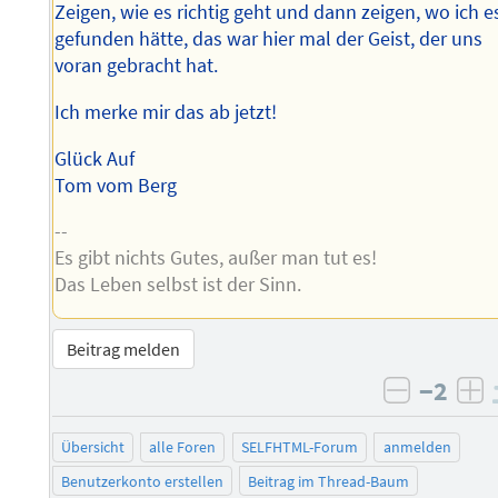
Zeigen, wie es richtig geht und dann zeigen, wo ich e
gefunden hätte, das war hier mal der Geist, der uns
voran gebracht hat.
Ich merke mir das ab jetzt!
Glück Auf
Tom vom Berg
--
Es gibt nichts Gutes, außer man tut es!
Das Leben selbst ist der Sinn.
Beitrag melden
−2
negativ 
po
Übersicht
alle Foren
SELFHTML-Forum
anmelden
Benutzerkonto erstellen
Beitrag im Thread-Baum