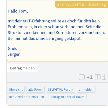
Hallo Tom,
mit deiner IT-Erfahrung sollte es doch für dich kein
Problem sein, in einer schon vorhandenen Seite die
Struktur zu erkennen und Korrekturen vorzunehmen.
Bei mir hat das ohne Lehrgang geklappt.
Gruß
Jürgen
Beitrag melden
+2
negativ b
posi
Übersicht
alle Foren
SELFHTML-Forum
anmelden
Benutzerkonto erstellen
Beitrag im Thread-Baum