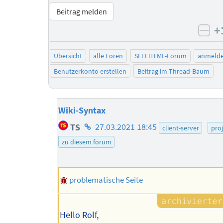
Beitrag melden
+
neg
Übersicht
alle Foren
SELFHTML-Forum
anmeld
Benutzerkonto erstellen
Beitrag im Thread-Baum
Wiki-Syntax
Homepage
TS
27.03.2021 18:45
client-server
pro
des
zu diesem forum
Autors
problematische Seite
Hello Rolf,