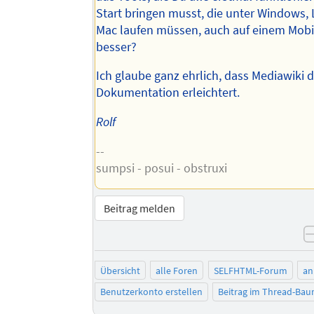
Start bringen musst, die unter Windows,
Mac laufen müssen, auch auf einem Mobil
besser?
Ich glaube ganz ehrlich, dass Mediawiki d
Dokumentation erleichtert.
Rolf
--
sumpsi - posui - obstruxi
Beitrag melden
Übersicht
alle Foren
SELFHTML-Forum
an
Benutzerkonto erstellen
Beitrag im Thread-Ba