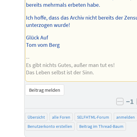
bereits mehrmals erbeten habe.
Ich hoffe, dass das Archiv nicht bereits der Zens
unterzogen wurde!
Glück Auf
Tom vom Berg
--
Es gibt nichts Gutes, außer man tut es!
Das Leben selbst ist der Sinn.
Beitrag melden
−1
negat
Übersicht
alle Foren
SELFHTML-Forum
anmelden
Benutzerkonto erstellen
Beitrag im Thread-Baum