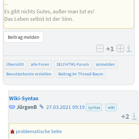
--
Es gibt nichts Gutes, außer man tut es!
Das Leben selbst ist der Sinn.
Beitrag melden
+1
I
negativ bew
posit
Übersicht
alle Foren
SELFHTML-Forum
anmelden
Benutzerkonto erstellen
Beitrag im Thread-Baum
Wiki-Syntax
Homepage
JürgenB
27.03.2021 09:19
syntax
wiki
+2
des
Autors
problematische Seite