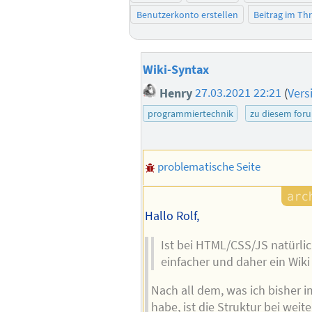
Benutzerkonto erstellen
Beitrag im T
Wiki-Syntax
Henry
27.03.2021 22:21
(
Vers
programmiertechnik
zu diesem for
problematische Seite
Hallo Rolf,
Ist bei HTML/CSS/JS natürli
einfacher und daher ein Wiki
Nach all dem, was ich bisher 
habe, ist die Struktur bei weite