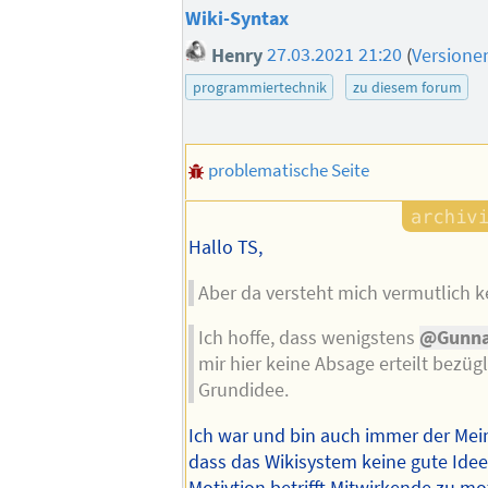
Wiki-Syntax
Henry
27.03.2021 21:20
(
Versione
programmiertechnik
zu diesem forum
problematische Seite
Hallo TS,
Aber da versteht mich vermutlich k
Ich hoffe, dass wenigstens
@Gunna
mir hier keine Absage erteilt bezügl
Grundidee.
Ich war und bin auch immer der Me
dass das Wikisystem keine gute Idee 
Motivtion betrifft Mitwirkende zu mot