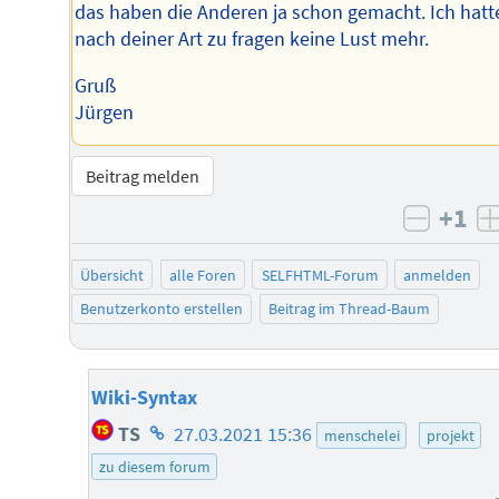
das haben die Anderen ja schon gemacht. Ich hatt
nach deiner Art zu fragen keine Lust mehr.
Gruß
Jürgen
Beitrag melden
+1
negati
Übersicht
alle Foren
SELFHTML-Forum
anmelden
Benutzerkonto erstellen
Beitrag im Thread-Baum
Wiki-Syntax
Homepage
TS
27.03.2021 15:36
menschelei
projekt
des
zu diesem forum
Autors