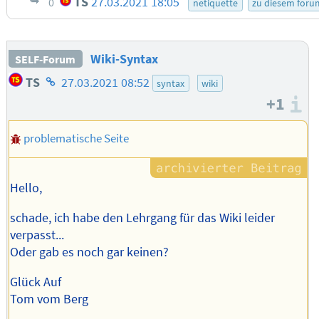
TS
27.03.2021 18:05
0
netiquette
zu diesem foru
Wiki-Syntax
SELF-Forum
Homepage
TS
27.03.2021 08:52
syntax
wiki
des
+1
I
Autors
problematische Seite
Hello,
schade, ich habe den Lehrgang für das Wiki leider
verpasst...
Oder gab es noch gar keinen?
Glück Auf
Tom vom Berg