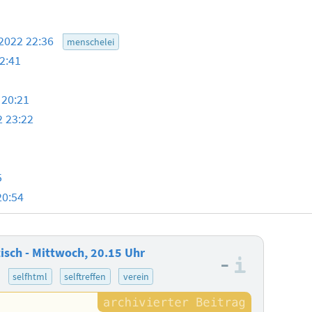
.2022 22:36
menschelei
2:41
 20:21
2 23:22
5
20:54
sch - Mittwoch, 20.15 Uhr
–
Informa
)
selfhtml
selftreffen
verein