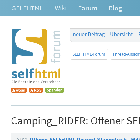
SELFHTML
Wiki
Forum
Blog
neuer Beitrag
Übersicht
SELFHTML-Forum
Thread-Ansich
Camping_RIDER:
Offener SE
Offener SELFHTML-Discord-Stammtisch - Mit
0
59