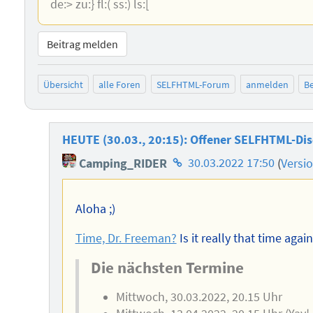
de:> zu:} fl:( ss:) ls:[
Beitrag melden
Übersicht
alle Foren
SELFHTML-Forum
anmelden
Be
HEUTE (30.03., 20:15): Offener SELFHTML-Di
Homepage
Camping_RIDER
30.03.2022 17:50
(
Versi
des
Autors
Aloha ;)
Time, Dr. Freeman?
Is it really that time agai
Die nächsten Termine
Mittwoch, 30.03.2022, 20.15 Uhr