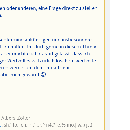
nen oder anderen, eine Frage direkt zu stellen
n.
schtermine ankündigen und insbesondere
ll zu halten. Ihr dürft gerne in diesem Thread
ber macht euch darauf gefasst, dass ich
ger Wertvolles willkürlich löschen, wertvolle
ieren werde, um den Thread sehr
h habe euch gewarnt 😉
 Albers-Zoller
e
: sh:) fo:) ch:| rl:) br:^ n4:? ie:% mo:| va:) js:)