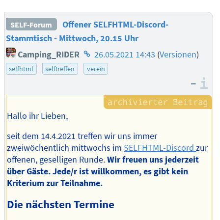
Offener SELFHTML-Discord-
SELF-Forum
Stammtisch - Mittwoch, 20.15 Uhr
Homepage
Camping_RIDER
26.05.2021 14:43
(
Versionen
)
des
selfhtml
selftreffen
verein
Autors
–
I
Hallo ihr Lieben,
seit dem 14.4.2021 treffen wir uns immer
zweiwöchentlich mittwochs im
SELFHTML-Discord
zur
offenen, geselligen Runde.
Wir freuen uns jederzeit
über Gäste. Jede/r ist willkommen, es gibt kein
Kriterium zur Teilnahme.
Die nächsten Termine