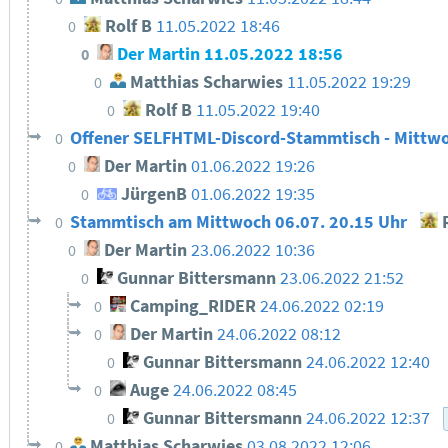
Rolf B
11.05.2022 18:46
0
Der Martin
11.05.2022 18:56
0
Matthias Scharwies
11.05.2022 19:29
0
Rolf B
11.05.2022 19:40
0
Offener SELFHTML-Discord-Stammtisch - Mittwo
0
Der Martin
01.06.2022 19:26
0
JürgenB
01.06.2022 19:35
0
Stammtisch am Mittwoch 06.07. 20.15 Uhr
R
0
Der Martin
23.06.2022 10:36
0
Gunnar Bittersmann
23.06.2022 21:52
0
Camping_RIDER
24.06.2022 02:19
0
Der Martin
24.06.2022 08:12
0
Gunnar Bittersmann
24.06.2022 12:40
0
Auge
24.06.2022 08:45
0
Gunnar Bittersmann
24.06.2022 12:37
0
Matthias Scharwies
03.08.2022 12:06
0