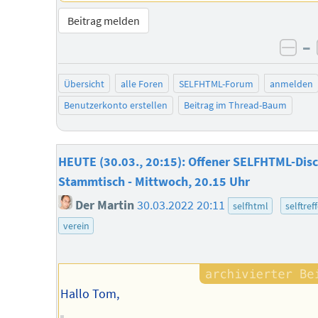
Beitrag melden
–
neg
Übersicht
alle Foren
SELFHTML-Forum
anmelden
Benutzerkonto erstellen
Beitrag im Thread-Baum
HEUTE (30.03., 20:15): Offener SELFHTML-Disc
Stammtisch - Mittwoch, 20.15 Uhr
Der Martin
30.03.2022 20:11
selfhtml
selftref
verein
Hallo Tom,