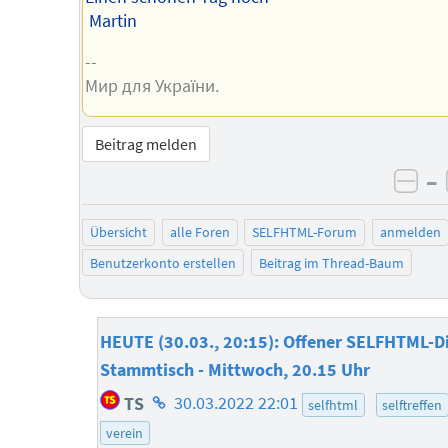
Martin
--
Мир для України.
Beitrag melden
–
neg
Übersicht
alle Foren
SELFHTML-Forum
anmelden
Benutzerkonto erstellen
Beitrag im Thread-Baum
HEUTE (30.03., 20:15): Offener SELFHTML-D
Stammtisch - Mittwoch, 20.15 Uhr
Homepage
TS
30.03.2022 22:01
selfhtml
selftreffen
des
verein