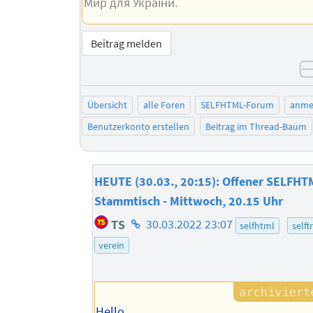
Мир для України.
Beitrag melden
Übersicht
alle Foren
SELFHTML-Forum
anme
Benutzerkonto erstellen
Beitrag im Thread-Baum
HEUTE (30.03., 20:15): Offener SELFHT
Stammtisch - Mittwoch, 20.15 Uhr
Homepage
TS
30.03.2022 23:07
selfhtml
selft
des
verein
Autors
Hello,