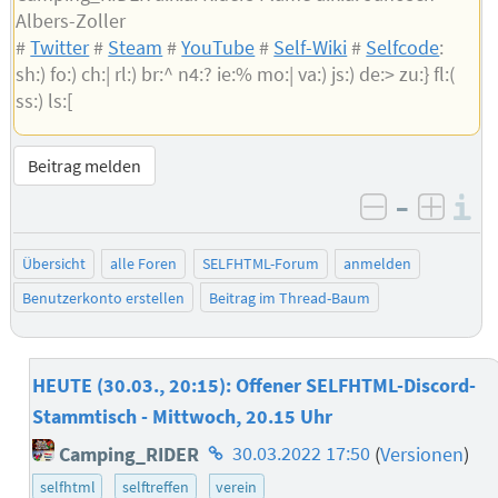
Albers-Zoller
#
Twitter
#
Steam
#
YouTube
#
Self-Wiki
#
Selfcode
:
sh:) fo:) ch:| rl:) br:^ n4:? ie:% mo:| va:) js:) de:> zu:} fl:(
ss:) ls:[
Beitrag melden
–
I
negativ be
posit
Übersicht
alle Foren
SELFHTML-Forum
anmelden
Benutzerkonto erstellen
Beitrag im Thread-Baum
HEUTE (30.03., 20:15): Offener SELFHTML-Discord-
Stammtisch - Mittwoch, 20.15 Uhr
Homepage
Camping_RIDER
30.03.2022 17:50
(
Versionen
)
des
selfhtml
selftreffen
verein