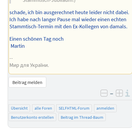
Stammtisch-Jubiläum!)
schade, ich bin ausgerechnet heute leider nicht dabei.
Ich habe nach langer Pause mal wieder einen echten
Stammtisch-Termin mit den Ex-Kollegen von damals.
Einen schönen Tag noch
Martin
--
Мир для України.
Beitrag melden
–
negativ 
posi
Übersicht
alle Foren
SELFHTML-Forum
anmelden
Benutzerkonto erstellen
Beitrag im Thread-Baum