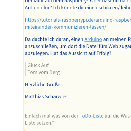
Der läuft auf dem Raspberry? Oder hast du da d
Arduino für? Ich könnte dir einen schikcen/ leih
https://tutorials-raspberrypi.de/arduino-raspber
miteinander-kommunizieren-lassen/
Da dachte ich daran, einen
Arduino
an meinen R
anzuschließen, um dort die Datei fürs Web zugä
abzulegen. Hat das Aussicht auf Erfolg?
Glück Auf
Tom vom Berg
Herzliche Grüße
Matthias Scharwies
--
Einfach mal was von der
ToDo-Liste
auf die Was-
Liste setzen.“