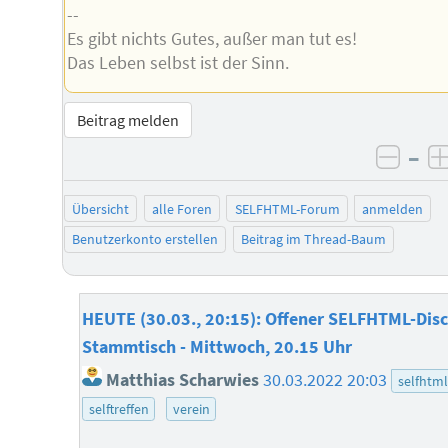
--
Es gibt nichts Gutes, außer man tut es!
Das Leben selbst ist der Sinn.
Beitrag melden
–
negat
Übersicht
alle Foren
SELFHTML-Forum
anmelden
Benutzerkonto erstellen
Beitrag im Thread-Baum
HEUTE (30.03., 20:15): Offener SELFHTML-Disc
Stammtisch - Mittwoch, 20.15 Uhr
Matthias Scharwies
30.03.2022 20:03
selfhtml
selftreffen
verein