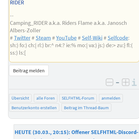
RIDER
--
Camping_RIDER a.k.a. Riders Flame a.k.a. Janosch
Albers-Zoller
#
Twitter
#
Steam
#
YouTube
#
Self-Wiki
#
Selfcode
:
sh:) fo:) ch:| rl:) br:^ n4:? ie:% mo:| va:) js:) de:> zu:} fl:(
ss:) ls:[
Beitrag melden
–
negativ 
posi
Übersicht
alle Foren
SELFHTML-Forum
anmelden
Benutzerkonto erstellen
Beitrag im Thread-Baum
HEUTE (30.03., 20:15): Offener SELFHTML-Discord-