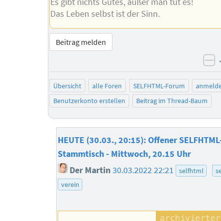
Es gibt nichts Gutes, außer man tut es!
Das Leben selbst ist der Sinn.
Beitrag melden
ne
Übersicht
alle Foren
SELFHTML-Forum
anmeld
Benutzerkonto erstellen
Beitrag im Thread-Baum
HEUTE (30.03., 20:15): Offener SELFHTML
Stammtisch - Mittwoch, 20.15 Uhr
Der Martin
30.03.2022 22:21
selfhtml
se
verein