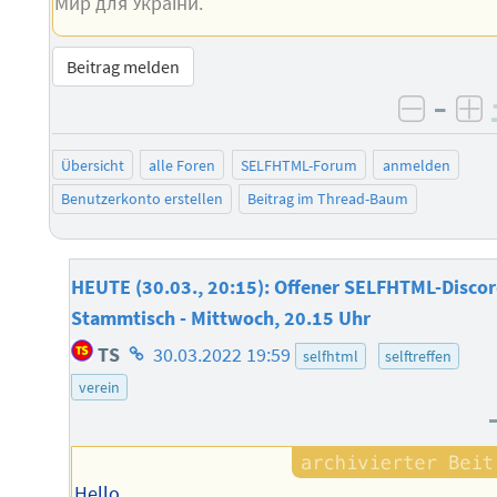
Мир для України.
Beitrag melden
–
negati
po
Übersicht
alle Foren
SELFHTML-Forum
anmelden
Benutzerkonto erstellen
Beitrag im Thread-Baum
HEUTE (30.03., 20:15): Offener SELFHTML-Discor
Stammtisch - Mittwoch, 20.15 Uhr
Homepage
TS
30.03.2022 19:59
selfhtml
selftreffen
des
verein
Autors
Hello,