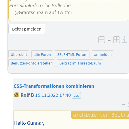
Porzellanladen eine Ballerina.“
— @Grantscheam auf Twitter
Beitrag melden
–
negativ 
posi
Übersicht
alle Foren
SELFHTML-Forum
anmelden
Benutzerkonto erstellen
Beitrag im Thread-Baum
CSS-Transformationen kombinieren
Rolf B
15.11.2022 17:40
css
–
Hallo Gunnar,