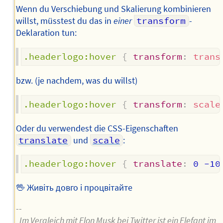
Wenn du Verschiebung und Skalierung kombinieren
willst, müsstest du das in
einer
transform
-
Deklaration tun:
.headerlogo:hover
{
transform
:
trans
bzw. (je nachdem, was du willst)
.headerlogo:hover
{
transform
:
scale
Oder du verwendest die CSS-Eigenschaften
translate
und
scale
:
.headerlogo:hover
{
translate
:
 0 -10
🖖 Живіть довго і процвітайте
--
„Im Vergleich mit Elon Musk bei Twitter ist ein Elefant im