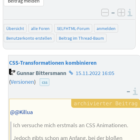
Beitrag melden
–
I
negativ be
posit
Übersicht
alle Foren
SELFHTML-Forum
anmelden
Benutzerkonto erstellen
Beitrag im Thread-Baum
CSS-Transformationen kombinieren
Homepage
Gunnar Bittersmann
15.11.2022 16:05
des
(
Versionen
)
css
Autors
–
@@Killua
Ich versuche mich erstmals an CSS Animationen.
Jedoch gibts schon am Anfang, bei der bloßen