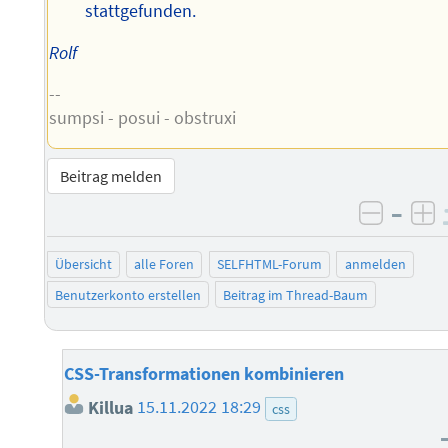
stattgefunden.
Rolf
--
sumpsi - posui - obstruxi
Beitrag melden
–
negati
po
Übersicht
alle Foren
SELFHTML-Forum
anmelden
Benutzerkonto erstellen
Beitrag im Thread-Baum
CSS-Transformationen kombinieren
Killua
15.11.2022 18:29
css