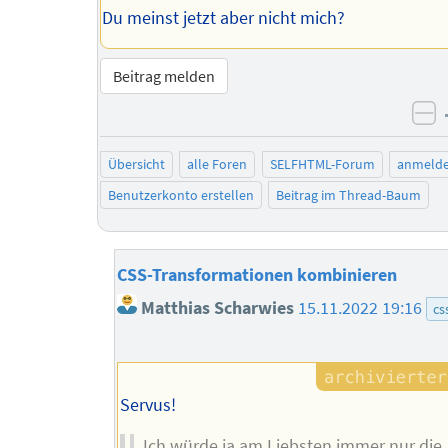
Du meinst jetzt aber nicht mich?
Beitrag melden
ne
Übersicht
alle Foren
SELFHTML-Forum
anmeld
Benutzerkonto erstellen
Beitrag im Thread-Baum
CSS-Transformationen kombinieren
Matthias Scharwies
15.11.2022 19:16
cs
Servus!
Ich würde ja am Liebsten immer nur die