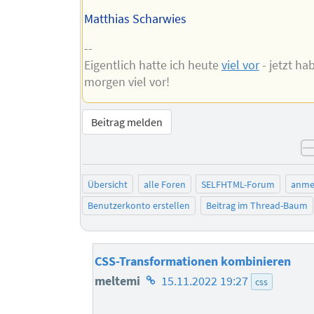
Matthias Scharwies
--
Eigentlich hatte ich heute
viel vor
- jetzt ha
morgen viel vor!
Beitrag melden
Übersicht
alle Foren
SELFHTML-Forum
anme
Benutzerkonto erstellen
Beitrag im Thread-Baum
CSS-Transformationen kombinieren
Homepage
meltemi
15.11.2022 19:27
css
des