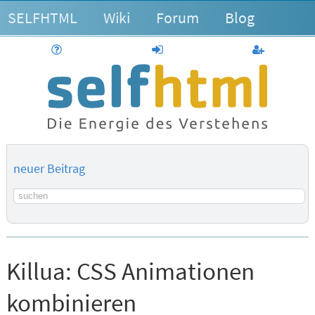
SELFHTML
Wiki
Forum
Blog
Hilfe
anmelden
Benutzerk
neuer Beitrag
Suchbegriff
Killua:
CSS Animationen
kombinieren