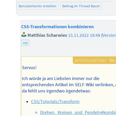
Benutzerkonto erstellen
Beitrag im Thread-Baum
CSS-Transformationen kombinieren
Matthias Scharwies
15.11.2022 18:48
(
Versio
css
Servus!
Ich würde ja am Liebsten immer nur die
entsprechenden Artikel im SELF-Wiki verlinken, 
da fehlt uns irgendwo irgendetwas:
CSS/Tutorials/Transform
Drehen,_Kreisen_und_Pendeln#kombin