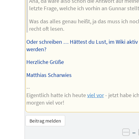
Aha, da wäre also schon die Antwort auf mein
letzte Frage, welche ich vorhin an Gunnar stellt
Was das alles genau heißt, ja das muss ich noc
recht oft lesen.
Oder schreiben … Hättest du Lust, im Wiki aktiv
werden?
Herzliche Grüße
Matthias Scharwies
--
Eigentlich hatte ich heute
viel vor
- jetzt habe ic
morgen viel vor!
Beitrag melden
–
neg