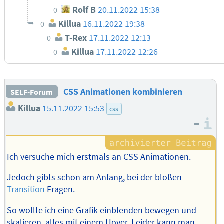
Rolf B
20.11.2022 15:38
0
Killua
16.11.2022 19:38
0
T-Rex
17.11.2022 12:13
0
Killua
17.11.2022 12:26
0
CSS Animationen kombinieren
SELF-Forum
Killua
15.11.2022 15:53
css
–
I
Ich versuche mich erstmals an CSS Animationen.
Jedoch gibts schon am Anfang, bei der bloßen
Transition
Fragen.
So wollte ich eine Grafik einblenden bewegen und
skalieren, alles mit einem Hover. Leider kann man