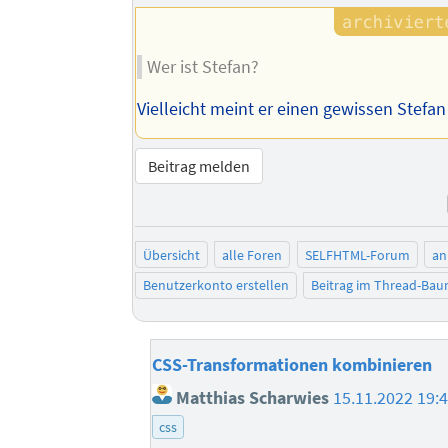
Autors
Wer ist Stefan?
Vielleicht meint er einen gewissen Stefan
Beitrag melden
Übersicht
alle Foren
SELFHTML-Forum
an
Benutzerkonto erstellen
Beitrag im Thread-Ba
CSS-Transformationen kombinieren
Matthias Scharwies
15.11.2022 19:
css