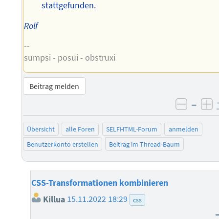
stattgefunden.
Rolf
--
sumpsi - posui - obstruxi
Beitrag melden
–
negati
po
Übersicht
alle Foren
SELFHTML-Forum
anmelden
Benutzerkonto erstellen
Beitrag im Thread-Baum
CSS-Transformationen kombinieren
Killua
15.11.2022 18:29
css