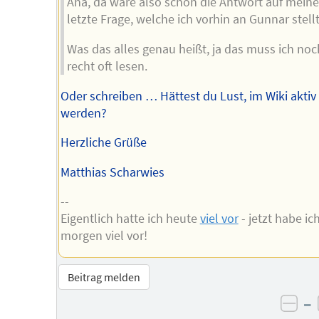
Aha, da wäre also schon die Antwort auf mein
letzte Frage, welche ich vorhin an Gunnar stellt
Was das alles genau heißt, ja das muss ich noc
recht oft lesen.
Oder schreiben … Hättest du Lust, im Wiki aktiv
werden?
Herzliche Grüße
Matthias Scharwies
--
Eigentlich hatte ich heute
viel vor
- jetzt habe ic
morgen viel vor!
Beitrag melden
–
neg