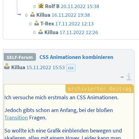
Rolf B
20.11.2022 15:38
0
Killua
16.11.2022 19:38
0
T-Rex
17.11.2022 12:13
0
Killua
17.11.2022 12:26
0
CSS Animationen kombinieren
SELF-Forum
Killua
15.11.2022 15:53
css
–
I
Ich versuche mich erstmals an CSS Animationen.
Jedoch gibts schon am Anfang, bei der bloßen
Transition
Fragen.
So wollte ich eine Grafik einblenden bewegen und
skalieren, alles mit einem Hover. Leider kann man