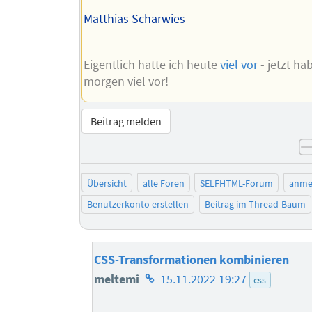
Matthias Scharwies
--
Eigentlich hatte ich heute
viel vor
- jetzt ha
morgen viel vor!
Beitrag melden
Übersicht
alle Foren
SELFHTML-Forum
anme
Benutzerkonto erstellen
Beitrag im Thread-Baum
CSS-Transformationen kombinieren
Homepage
meltemi
15.11.2022 19:27
css
des