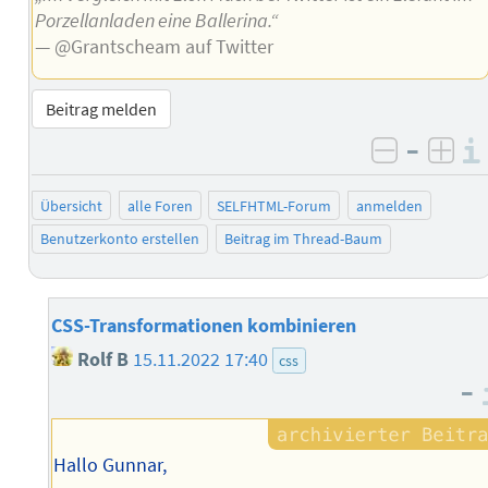
Porzellanladen eine Ballerina.“
— @Grantscheam auf Twitter
Beitrag melden
–
negativ 
posi
Übersicht
alle Foren
SELFHTML-Forum
anmelden
Benutzerkonto erstellen
Beitrag im Thread-Baum
CSS-Transformationen kombinieren
Rolf B
15.11.2022 17:40
css
–
Hallo Gunnar,