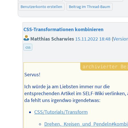
Benutzerkonto erstellen
Beitrag im Thread-Baum
CSS-Transformationen kombinieren
Matthias Scharwies
15.11.2022 18:48
(
Versio
css
Servus!
Ich würde ja am Liebsten immer nur die
entsprechenden Artikel im SELF-Wiki verlinken, 
da fehlt uns irgendwo irgendetwas:
CSS/Tutorials/Transform
Drehen,_Kreisen_und_Pendeln#kombin