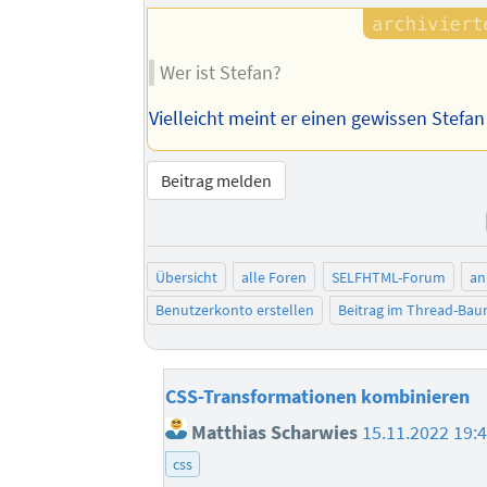
Autors
Wer ist Stefan?
Vielleicht meint er einen gewissen Stefan
Beitrag melden
Übersicht
alle Foren
SELFHTML-Forum
an
Benutzerkonto erstellen
Beitrag im Thread-Ba
CSS-Transformationen kombinieren
Matthias Scharwies
15.11.2022 19:
css