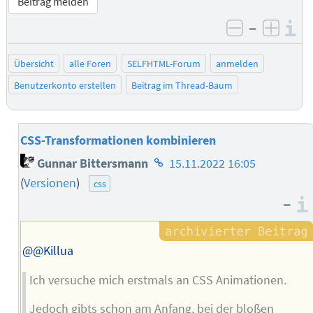
Beitrag melden
–
I
negativ be
posit
Übersicht
alle Foren
SELFHTML-Forum
anmelden
Benutzerkonto erstellen
Beitrag im Thread-Baum
CSS-Transformationen kombinieren
Homepage
Gunnar Bittersmann
15.11.2022 16:05
des
(
Versionen
)
css
Autors
–
@@Killua
Ich versuche mich erstmals an CSS Animationen.
Jedoch gibts schon am Anfang, bei der bloßen