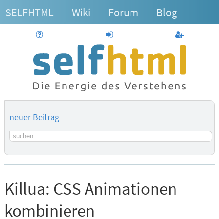
SELFHTML
Wiki
Forum
Blog
Hilfe
anmelden
Benutzerk
neuer Beitrag
Suchbegriff
Killua:
CSS Animationen
kombinieren