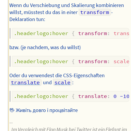
Wenn du Verschiebung und Skalierung kombinieren
willst, müsstest du das in
einer
transform
-
Deklaration tun:
.headerlogo:hover
{
transform
:
trans
bzw. (je nachdem, was du willst)
.headerlogo:hover
{
transform
:
scale
Oder du verwendest die CSS-Eigenschaften
translate
und
scale
:
.headerlogo:hover
{
translate
:
 0 -10
🖖 Живіть довго і процвітайте
--
„Im Vergleich mit Elon Musk bei Twitter ist ein Elefant im