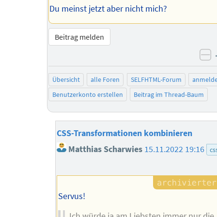
Du meinst jetzt aber nicht mich?
Beitrag melden
ne
Übersicht
alle Foren
SELFHTML-Forum
anmeld
Benutzerkonto erstellen
Beitrag im Thread-Baum
CSS-Transformationen kombinieren
Matthias Scharwies
15.11.2022 19:16
cs
Servus!
Ich würde ja am Liebsten immer nur die