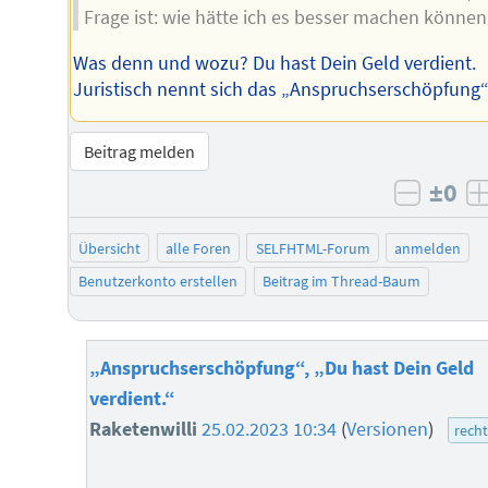
Frage ist: wie hätte ich es besser machen können
Was denn und wozu? Du hast Dein Geld verdient.
Juristisch nennt sich das „Anspruchserschöpfung“
Beitrag melden
±0
negati
Übersicht
alle Foren
SELFHTML-Forum
anmelden
Benutzerkonto erstellen
Beitrag im Thread-Baum
„Anspruchserschöpfung“, „Du hast Dein Geld
verdient.“
Raketenwilli
25.02.2023 10:34
(
Versionen
)
rech