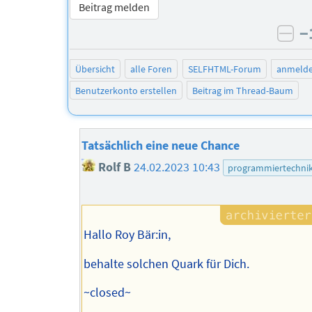
Beitrag melden
−
neg
Übersicht
alle Foren
SELFHTML-Forum
anmeld
Benutzerkonto erstellen
Beitrag im Thread-Baum
Tatsächlich eine neue Chance
Rolf B
24.02.2023 10:43
programmiertechni
Hallo Roy Bär:in,
behalte solchen Quark für Dich.
~closed~