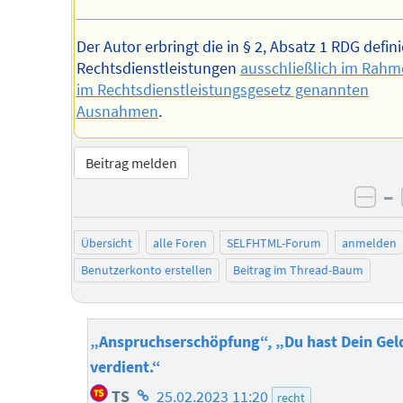
Der Autor erbringt die in § 2, Absatz 1 RDG defin
Rechtsdienstleistungen
ausschließlich im Rahm
im Rechtsdienstleistungsgesetz genannten
Ausnahmen
.
Beitrag melden
–
neg
Übersicht
alle Foren
SELFHTML-Forum
anmelden
Benutzerkonto erstellen
Beitrag im Thread-Baum
„Anspruchserschöpfung“, „Du hast Dein Gel
verdient.“
Homepage
TS
25.02.2023 11:20
recht