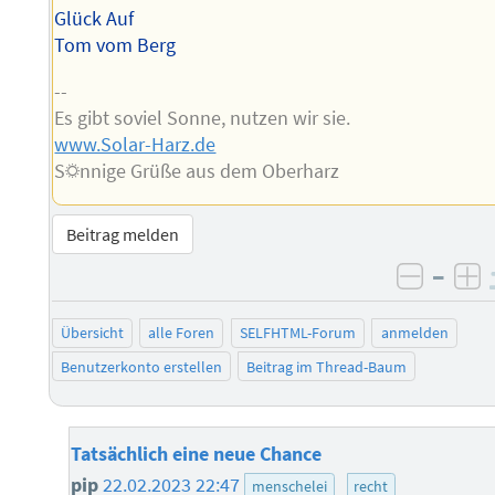
Glück Auf
Tom vom Berg
--
Es gibt soviel Sonne, nutzen wir sie.
www.Solar-Harz.de
S☼nnige Grüße aus dem Oberharz
Beitrag melden
–
negati
po
Übersicht
alle Foren
SELFHTML-Forum
anmelden
Benutzerkonto erstellen
Beitrag im Thread-Baum
Tatsächlich eine neue Chance
pip
22.02.2023 22:47
menschelei
recht