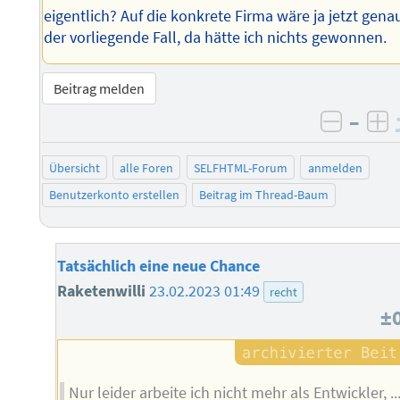
eigentlich? Auf die konkrete Firma wäre ja jetzt gena
der vorliegende Fall, da hätte ich nichts gewonnen.
Beitrag melden
–
negati
po
Übersicht
alle Foren
SELFHTML-Forum
anmelden
Benutzerkonto erstellen
Beitrag im Thread-Baum
Tatsächlich eine neue Chance
Raketenwilli
23.02.2023 01:49
recht
±
Nur leider arbeite ich nicht mehr als Entwickler, ..