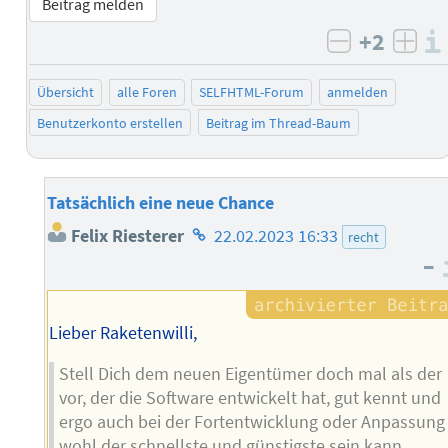
Beitrag melden
+2
negativ b
posi
Übersicht
alle Foren
SELFHTML-Forum
anmelden
Benutzerkonto erstellen
Beitrag im Thread-Baum
Tatsächlich eine neue Chance
Homepage
Felix Riesterer
22.02.2023 16:33
recht
des
–
Autors
Lieber Raketenwilli,
Stell Dich dem neuen Eigentümer doch mal als der
vor, der die Software entwickelt hat, gut kennt und
ergo auch bei der Fortentwicklung oder Anpassung
wohl der schnellste und günstigste sein kann…