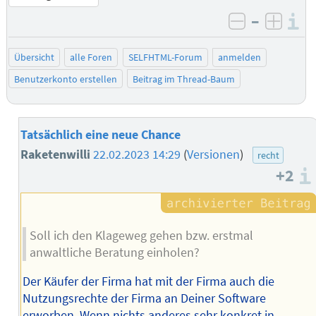
–
I
negativ be
posit
Übersicht
alle Foren
SELFHTML-Forum
anmelden
Benutzerkonto erstellen
Beitrag im Thread-Baum
Tatsächlich eine neue Chance
Raketenwilli
22.02.2023 14:29
(
Versionen
)
recht
+2
Soll ich den Klageweg gehen bzw. erstmal
anwaltliche Beratung einholen?
Der Käufer der Firma hat mit der Firma auch die
Nutzungsrechte der Firma an Deiner Software
erworben. Wenn nichts anderes sehr konkret in