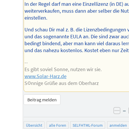
In der Regel darf man eine Einzellizenz (in DE) a
weiterverkaufen, muss dann aber selber die Nu
einstellen.
Und schau Dir mal z. B. die Lizenzbedingungen
und das sogenannte EULA an. Die sind zwar auc
bedingt bindend, aber man kann viel daraus ler
und das nahezu kostenlos. Kostet eben nur Zeit
--
Es gibt soviel Sonne, nutzen wir sie.
www.Solar-Harz.de
S☼nnige Grüße aus dem Oberharz
Beitrag melden
–
neg
Übersicht
alle Foren
SELFHTML-Forum
anmelden