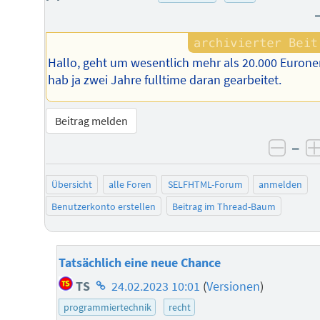
Hallo, geht um wesentlich mehr als 20.000 Eurone
hab ja zwei Jahre fulltime daran gearbeitet.
Beitrag melden
–
negat
Übersicht
alle Foren
SELFHTML-Forum
anmelden
Benutzerkonto erstellen
Beitrag im Thread-Baum
Tatsächlich eine neue Chance
Homepage
TS
24.02.2023 10:01
(
Versionen
)
des
programmiertechnik
recht