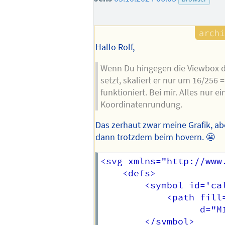
Hallo Rolf,
Wenn Du hingegen die Viewbox d
setzt, skaliert er nur um 16/256 
funktioniert. Bei mir. Alles nur e
Koordinatenrundung.
Das zerhaut zwar meine Grafik, ab
dann trotzdem beim hovern. 😬
<svg xmlns="http://www.
    <defs>

        <symbol id='ca
            <path fill=
                  d="M
        </symbol>
