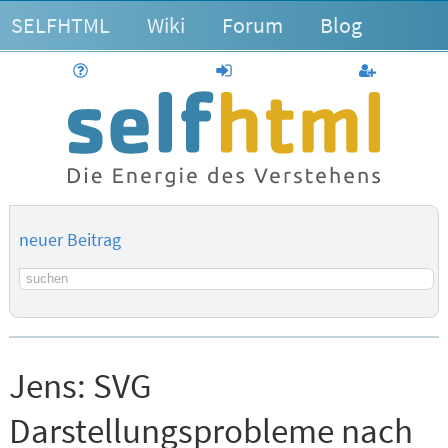
SELFHTML
Wiki
Forum
Blog
Hilfe
anmelden
Benutzerk
neuer Beitrag
Suchbegriff
Jens:
SVG
Darstellungsprobleme nach