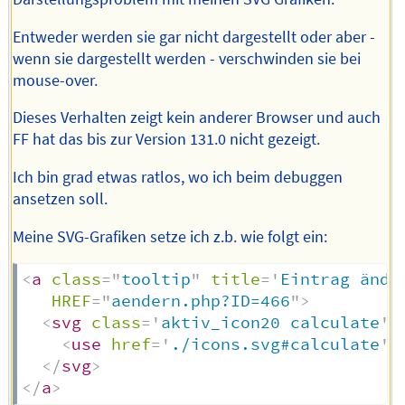
Entweder werden sie gar nicht dargestellt oder aber -
wenn sie dargestellt werden - verschwinden sie bei
mouse-over.
Dieses Verhalten zeigt kein anderer Browser und auch
FF hat das bis zur Version 131.0 nicht gezeigt.
Ich bin grad etwas ratlos, wo ich beim debuggen
ansetzen soll.
Meine SVG-Grafiken setze ich z.b. wie folgt ein:
<
a
class
=
"
tooltip
"
title
=
'
Eintrag ände
HREF
=
"
aendern.php?ID=466
"
>
<
svg
class
=
'
aktiv_icon20 calculate
'
<
use
href
=
'
./icons.svg#calculate
'
/
</
svg
>
</
a
>