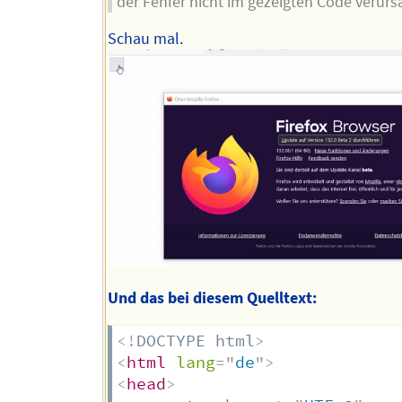
der Fehler nicht im gezeigten Code verur
Schau mal.
Und das bei diesem Quelltext:
<!
DOCTYPE
html
>
<
html
lang
=
"
de
"
>
<
head
>