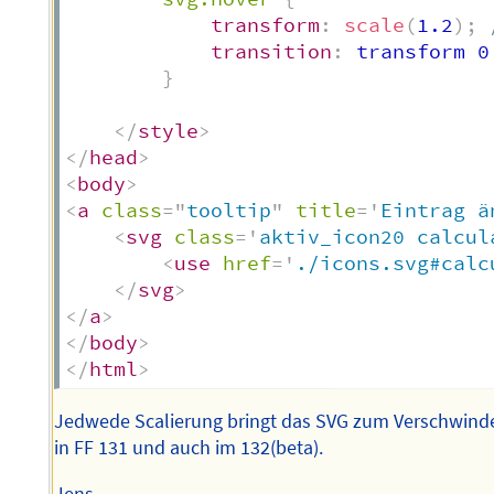
transform
:
scale
(
1.2
)
;
transition
:
 transform 0
}
</
style
>
</
head
>
<
body
>
<
a
class
=
"
tooltip
"
title
=
'
Eintrag ä
<
svg
class
=
'
aktiv_icon20 calcul
<
use
href
=
'
./icons.svg#calc
</
svg
>
</
a
>
</
body
>
</
html
>
Jedwede Scalierung bringt das SVG zum Verschwind
in FF 131 und auch im 132(beta).