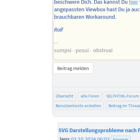
beschwere Dich. Das kannst Du
hier
angepassten Viewbox hast Du ja auc
brauchbaren Workaround.
Rolf
--
sumpsi - posui - obstruxi
Beitrag melden
Übersicht
alle Foren
SELFHTML-Forum
Benutzerkonto erstellen
Beitrag im Thre
SVG Darstellungsprobleme nach 
Jens
03.10.2024 06:03
browser