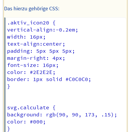
Das hierzu gehörige CSS:
.aktiv_icon20 {

vertical-align:-0.2em;

width: 16px;

text-align:center;

padding: 5px 5px 5px;

margin-right: 4px;

font-size: 16px;

color: #2E2E2E;

border: 1px solid #C0C0C0;

}

svg.calculate {

background: rgb(90, 90, 173, .15);

color: #000;

}
