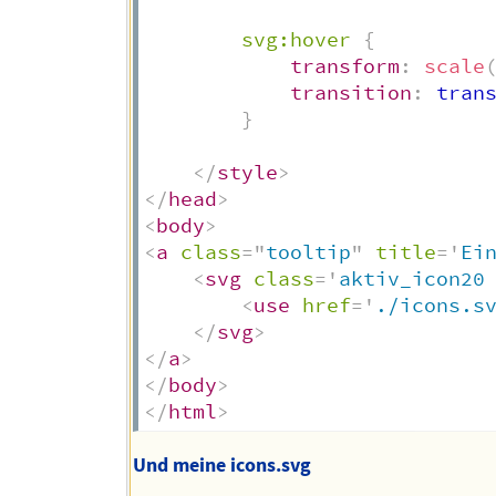
svg:hover
{
transform
:
scale
transition
:
 tran
}
</
style
>
</
head
>
<
body
>
<
a
class
=
"
tooltip
"
title
=
'
Ei
<
svg
class
=
'
aktiv_icon20
<
use
href
=
'
./icons.s
</
svg
>
</
a
>
</
body
>
</
html
>
Und meine icons.svg