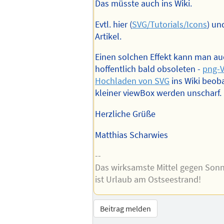
Das müsste auch ins Wiki.
Evtl. hier (
SVG/Tutorials/Icons
) un
Artikel.
Einen solchen Effekt kann man auc
hoffentlich bald obsoleten -
png-
Hochladen von SVG
ins Wiki beoba
kleiner viewBox werden unscharf.
Herzliche Grüße
Matthias Scharwies
--
Das wirksamste Mittel gegen Son
ist Urlaub am Ostseestrand!
Beitrag melden