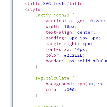
<
title
>
SVG Test
</
title
>
<
style
>
.aktiv_icon20
{
vertical-align
:
 -0.2em
;
width
:
 16px
;
text-align
:
 center
;
padding
:
 5px 5px 5px
;
margin-right
:
 4px
;
font-size
:
 16px
;
color
:
 #2E2E2E
;
border
:
 1px solid #C0C0
}
svg.calculate
{
background
:
rgb
(
90
,
 90
,
color
:
 #000
;
}
svg:hover
{