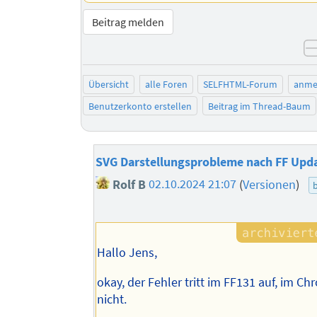
Beitrag melden
Übersicht
alle Foren
SELFHTML-Forum
anme
Benutzerkonto erstellen
Beitrag im Thread-Baum
SVG Darstellungsprobleme nach FF Upd
Rolf B
02.10.2024 21:07
(
Versionen
)
Hallo Jens,
okay, der Fehler tritt im FF131 auf, im C
nicht.