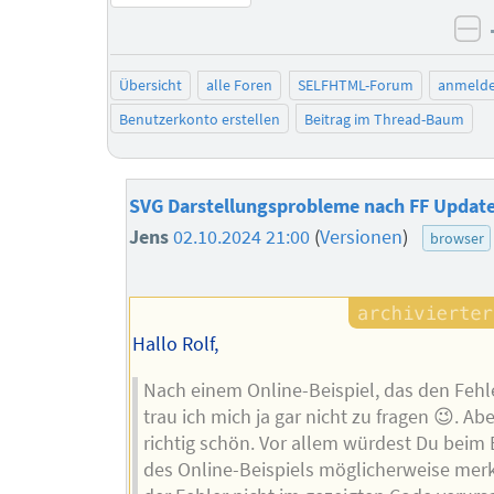
ne
Übersicht
alle Foren
SELFHTML-Forum
anmeld
Benutzerkonto erstellen
Beitrag im Thread-Baum
SVG Darstellungsprobleme nach FF Updat
Jens
02.10.2024 21:00
(
Versionen
)
browser
Hallo Rolf,
Nach einem Online-Beispiel, das den Fehle
trau ich mich ja gar nicht zu fragen 😉. Ab
richtig schön. Vor allem würdest Du beim 
des Online-Beispiels möglicherweise mer