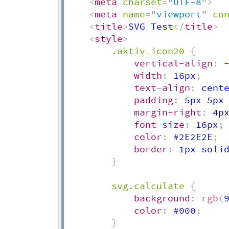
<
meta
charset
=
"
UTF-8
"
>
<
meta
name
=
"
viewport
"
co
<
title
>
SVG Test
</
title
>
<
style
>
.aktiv_icon20
{
vertical-align
:
 
width
:
 16px
;
text-align
:
 cent
padding
:
 5px 5px
margin-right
:
 4p
font-size
:
 16px
;
color
:
 #2E2E2E
;
border
:
 1px soli
}
svg.calculate
{
background
:
rgb
(
color
:
 #000
;
}