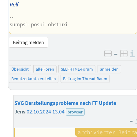
Rolf
--
sumpsi - posui - obstruxi
Beitrag melden
–
negativ 
posi
Übersicht
alle Foren
SELFHTML-Forum
anmelden
Benutzerkonto erstellen
Beitrag im Thread-Baum
SVG Darstellungsprobleme nach FF Update
Jens
02.10.2024 13:04
browser
–