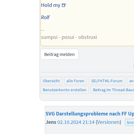
Hold my 🍺
Rolf
--
sumpsi - posui - obstruxi
Beitrag melden
Übersicht
alle Foren
SELFHTML-Forum
an
Benutzerkonto erstellen
Beitrag im Thread-Ba
SVG Darstellungsprobleme nach FF U
Jens
02.10.2024 21:14
(
Versionen
)
bro