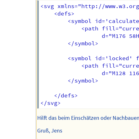
<svg xmlns="http://www.w3.org
    <defs>

        <symbol id='calculate
            <path fill="curre
                  d="M176 58H
        </symbol>

        <symbol id='locked' f
            <path fill="curre
                  d="M128 116
        </symbol>

    </defs>

Hilft das beim Einschätzen oder Nachbaue
Gruß, Jens