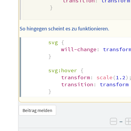
transition
:
 transform
}
So hingegen scheint es zu funktionieren.
svg
{
will-change
:
 transfor
}
svg:hover
{
transform
:
scale
(
1.2
)
transition
:
 transform
}
Beitrag melden
–
negat