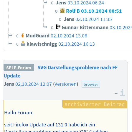
Jens
03.10.2024 06:24
0
Rolf B
03.10.2024 08:51
0
Jens
03.10.2024 11:35
0
Gunnar Bittersmann
03.10.202
0
MudGuard
02.10.2024 13:06
0
klawischnigg
02.10.2024 16:13
0
SVG Darstellungsprobleme nach FF
SELF-Forum
Update
Jens
02.10.2024 12:07
(
Versionen
)
browser
–
I
Hallo Forum,
seit Firefox Update auf 131.0 habe ich ein
Darstellungsproblem mit meinen SVG Grafiken.