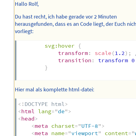
Hallo Rolf,
Du hast recht, ich habe gerade vor 2 Minuten
herausgefunden, dass es an Code liegt, der Euch nic
vorliegt:
svg:hover
{
transform
:
scale
(
1.2
)
;
transition
:
 transform 0
}
Hier mal als komplette html-datei:
<!
DOCTYPE
html
>
<
html
lang
=
"
de
"
>
<
head
>
<
meta
charset
=
"
UTF-8
"
>
<
meta
name
=
"
viewport
"
content
=
"