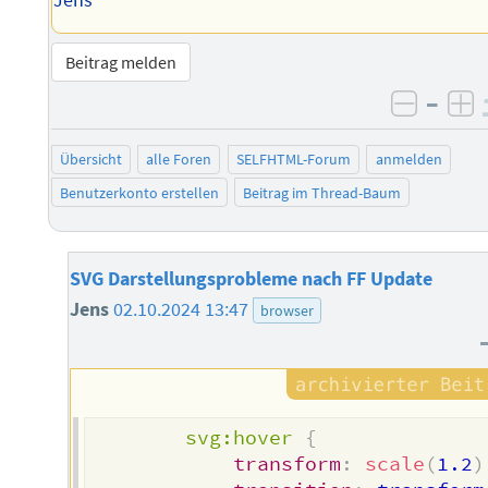
Jens
Beitrag melden
–
negati
po
Übersicht
alle Foren
SELFHTML-Forum
anmelden
Benutzerkonto erstellen
Beitrag im Thread-Baum
SVG Darstellungsprobleme nach FF Update
Jens
02.10.2024 13:47
browser
svg:hover
{
transform
:
scale
(
1.2
)