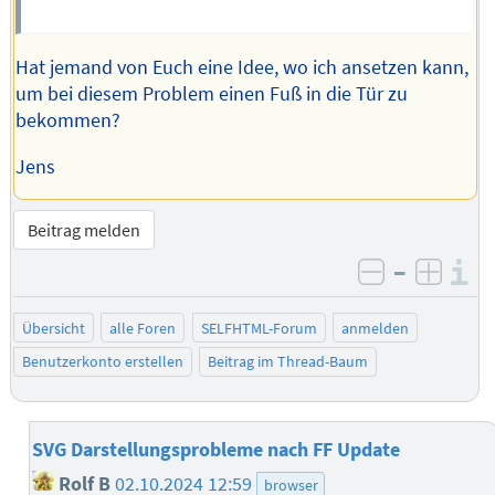
Hat jemand von Euch eine Idee, wo ich ansetzen kann,
um bei diesem Problem einen Fuß in die Tür zu
bekommen?
Jens
Beitrag melden
–
I
negativ be
posit
Übersicht
alle Foren
SELFHTML-Forum
anmelden
Benutzerkonto erstellen
Beitrag im Thread-Baum
SVG Darstellungsprobleme nach FF Update
Rolf B
02.10.2024 12:59
browser