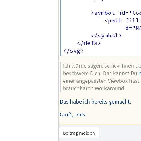
        <symbol id='lo
            <path fill=
                  d="M
        </symbol>

    </defs>

Ich würde sagen: schick ihnen de
beschwere Dich. Das kannst Du
h
einer angepassten Viewbox hast 
brauchbaren Workaround.
Das habe ich bereits gemacht.
Gruß, Jens
Beitrag melden