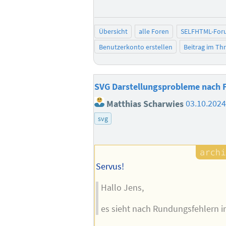
Übersicht
alle Foren
SELFHTML-For
Benutzerkonto erstellen
Beitrag im T
SVG Darstellungsprobleme nach 
Matthias Scharwies
03.10.2024
svg
Servus!
Hallo Jens,
es sieht nach Rundungsfehlern im