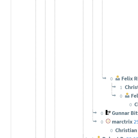
Felix R
0
Chris
1
Fel
0
C
0
Gunnar Bi
0
marctrix
2
0
Christia
0