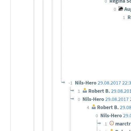
Regina S
0
Au
0
R
1
Nils-Hero
29.08.2017 22:
-1
Robert B.
29.08.20
1
Nils-Hero
29.08.2017 
0
Robert B.
29.0
4
Nils-Hero
29.
0
marctr
1