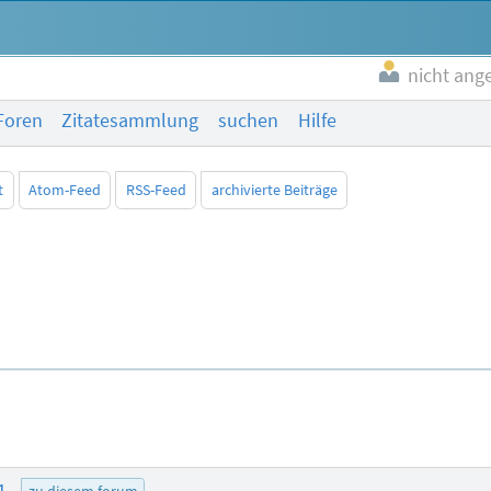
nicht ang
Foren
Zitatesammlung
suchen
Hilfe
t
Atom-Feed
RSS-Feed
archivierte Beiträge
01
zu diesem forum