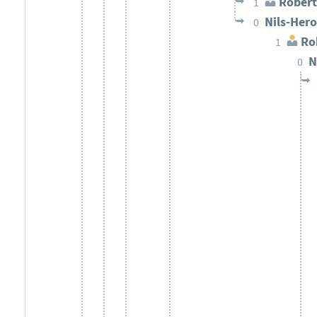
Robert
1
Nils-Her
0
Rob
1
N
0