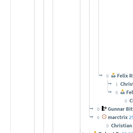
Felix R
0
Chris
1
Fel
0
C
0
Gunnar Bi
0
marctrix
2
0
Christia
0