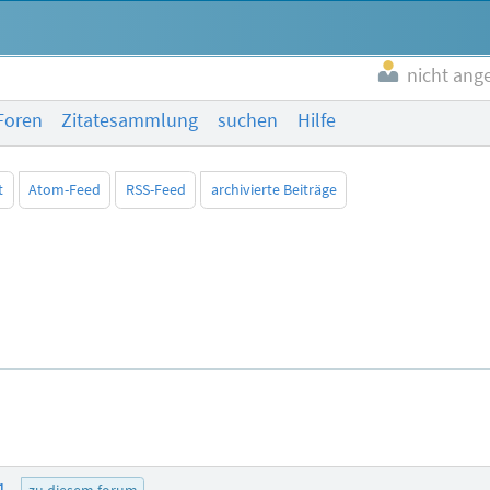
nicht ang
Foren
Zitatesammlung
suchen
Hilfe
t
Atom-Feed
RSS-Feed
archivierte Beiträge
01
zu diesem forum