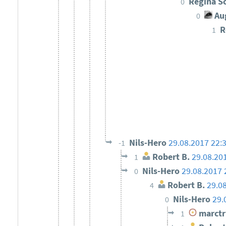
Regina S
0
Au
0
R
1
Nils-Hero
29.08.2017 22:
-1
Robert B.
29.08.20
1
Nils-Hero
29.08.2017 
0
Robert B.
29.0
4
Nils-Hero
29.
0
marctr
1