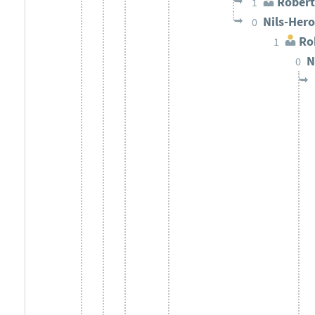
Robert
1
Nils-Her
0
Rob
1
N
0