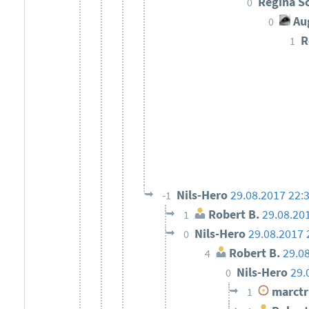
Regina S
0
Au
0
R
1
Nils-Hero
29.08.2017 22:
-1
Robert B.
29.08.20
1
Nils-Hero
29.08.2017 
0
Robert B.
29.0
4
Nils-Hero
29.
0
marctr
1