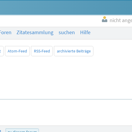
nicht ang
Foren
Zitatesammlung
suchen
Hilfe
t
Atom-Feed
RSS-Feed
archivierte Beiträge
01
zu diesem forum