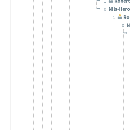
Robert
1
Nils-Her
0
Rob
1
N
0