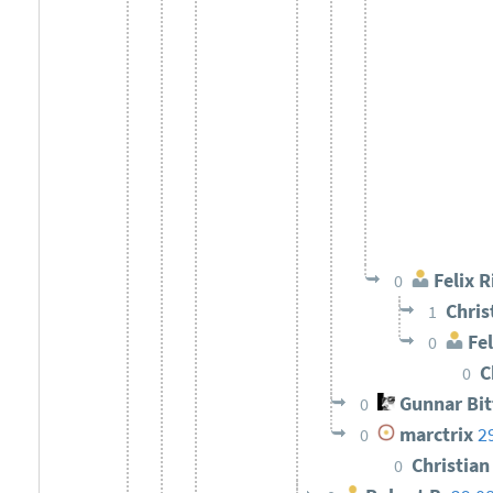
Felix R
0
Chris
1
Fel
0
C
0
Gunnar Bi
0
marctrix
2
0
Christia
0