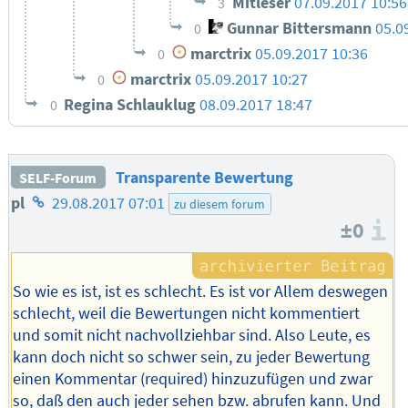
Mitleser
07.09.2017 10:56
3
Gunnar Bittersmann
05.0
0
marctrix
05.09.2017 10:36
0
marctrix
05.09.2017 10:27
0
Regina Schlauklug
08.09.2017 18:47
0
Transparente Bewertung
SELF-Forum
Homepage
pl
29.08.2017 07:01
zu diesem forum
±0
des
I
Autors
So wie es ist, ist es schlecht. Es ist vor Allem deswegen
schlecht, weil die Bewertungen nicht kommentiert
und somit nicht nachvollziehbar sind. Also Leute, es
kann doch nicht so schwer sein, zu jeder Bewertung
einen Kommentar (required) hinzuzufügen und zwar
so, daß den auch jeder sehen bzw. abrufen kann. Und