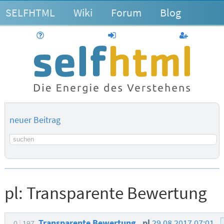
SELFHTML
Wiki
Forum
Blog
Hilfe
anmelden
Benutzerk
neuer Beitrag
Suchbegriff
pl:
Transparente Bewertung
Transparente Bewertung
pl
29.08.2017 07:01
0
197