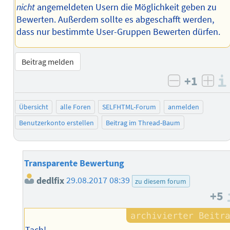
nicht
angemeldeten Usern die Möglichkeit geben zu
Bewerten. Außerdem sollte es abgeschafft werden,
dass nur bestimmte User-Gruppen Bewerten dürfen.
Beitrag melden
+1
negativ b
posi
Übersicht
alle Foren
SELFHTML-Forum
anmelden
Benutzerkonto erstellen
Beitrag im Thread-Baum
Transparente Bewertung
dedlfix
29.08.2017 08:39
zu diesem forum
+5