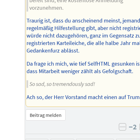
bereit sind, eine kostenlose Anmeldung
vorzunehmen.
Traurig ist, dass du anscheinend meinst, jemand
regelmäßig Hilfestellung gibt, aber nicht registrie
würde nicht dazugehören, ganz im Gegensatz z
registrierten Karteileiche, die alle halbe Jahr ma
Gedankenfurz ablässt.
Da frage ich mich, wie tief SelfHTML gesunken ist
dass Mitarbeit weniger zählt als Gefolgschaft.
So sad, so tremendously sad!
Ach so, der Herr Vorstand macht einen auf Tru
Beitrag melden
−2
negat