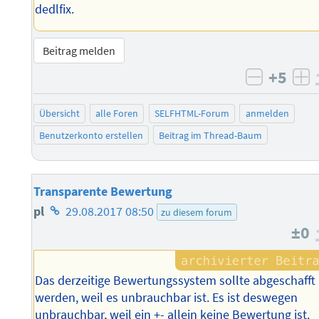
dedlfix.
Beitrag melden
+5
negativ 
po
Übersicht
alle Foren
SELFHTML-Forum
anmelden
Benutzerkonto erstellen
Beitrag im Thread-Baum
Transparente Bewertung
Homepage
pl
29.08.2017 08:50
zu diesem forum
±0
des
Autors
Das derzeitige Bewertungssystem sollte abgeschafft
werden, weil es unbrauchbar ist. Es ist deswegen
unbrauchbar, weil ein +- allein keine Bewertung ist.