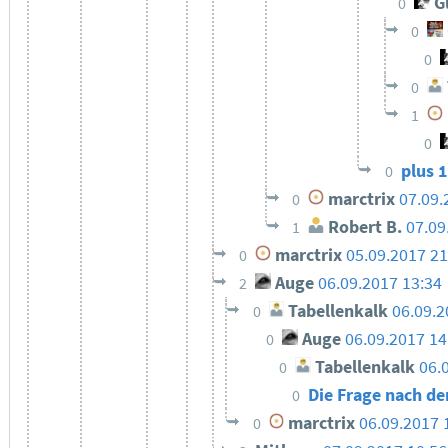
Gu
0
0
0
0
1
0
plus 
0
marctrix
07.09.
0
Robert B.
07.09
1
marctrix
05.09.2017 21
0
Auge
06.09.2017 13:34
2
Tabellenkalk
06.09.2
0
Auge
06.09.2017 14
0
Tabellenkalk
06.
0
Die Frage nach 
0
marctrix
06.09.2017 
0