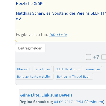
Herzliche Grüße
Matthias Scharwies, Vorstand des Vereins SELFHT
e.V.
--
Es gibt viel zu tun:
ToDo-Liste
Beitrag melden
+7
negati
Übersicht
alle Foren
SELFHTML-Forum
anmelden
Benutzerkonto erstellen
Beitrag im Thread-Baum
Keine Elite, Link zum Beweis
Regina Schaukrug
04.09.2017 17:54
(
Versionen
)