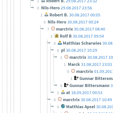
Robert B.
29.08.2017 23:32
1
Nils-Hero
29.08.2017 23:56
0
Robert B.
30.08.2017 00:05
1
Nils-Hero
30.08.2017 00:24
0
marctrix
30.08.2017 08:40
7
Rolf B
30.08.2017 09:54
2
Matthias Scharwies
30.08
0
pl
30.08.2017 10:29
0
marctrix
30.08.2017 10
2
Marck
31.08.2017 23:01
1
marctrix
01.09.201
0
Gunnar Bittersm
1
Gunnar Bittersmann
3
0
at
18.09.2017 00:53
1
marctrix
30.08.2017 10:49
0
Matthias Apsel
30.08.20
0