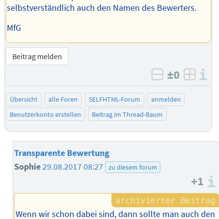
selbstverständlich auch den Namen des Bewerters.
MfG
Beitrag melden
±0
I
negativ bew
posit
Übersicht
alle Foren
SELFHTML-Forum
anmelden
Benutzerkonto erstellen
Beitrag im Thread-Baum
Transparente Bewertung
Sophie
29.08.2017 08:27
zu diesem forum
+1
Wenn wir schon dabei sind, dann sollte man auch den