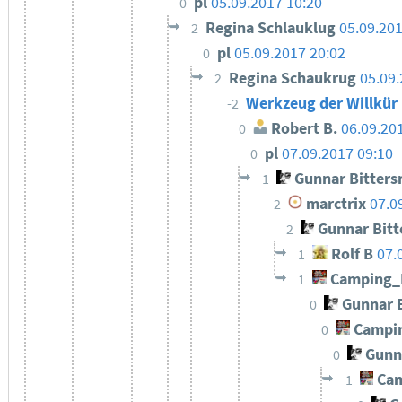
pl
05.09.2017 10:20
0
Regina Schlauklug
05.09.201
2
pl
05.09.2017 20:02
0
Regina Schaukrug
05.09.
2
Werkzeug der Willkür
-2
Robert B.
06.09.20
0
pl
07.09.2017 09:10
0
Gunnar Bitter
1
marctrix
07.0
2
Gunnar Bit
2
Rolf B
07.
1
Camping_
1
Gunnar 
0
Campi
0
Gunn
0
Cam
1