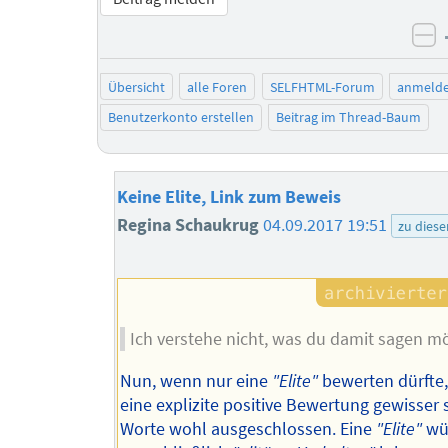
ne
Übersicht
alle Foren
SELFHTML-Forum
anmeld
Benutzerkonto erstellen
Beitrag im Thread-Baum
Keine Elite, Link zum Beweis
Regina Schaukrug
04.09.2017 19:51
zu dies
Ich verstehe nicht, was du damit sagen m
Nun, wenn nur eine
"Elite"
bewerten dürfte
eine explizite positive Bewertung gewisser 
Worte wohl ausgeschlossen. Eine
"Elite"
wü