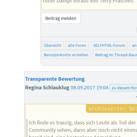
Toller Dampf voraus von Terry Pratchett
Beitrag melden
Übersicht
alle Foren
SELFHTML-Forum
an
Benutzerkonto erstellen
Beitrag im Thread-Ba
Transparente Bewertung
Regina Schlauklug
08.09.2017 19:04
zu diesem fo
Ich finde es traurig, dass sich Leute als Teil der
Community sehen, dann aber noch nicht einm