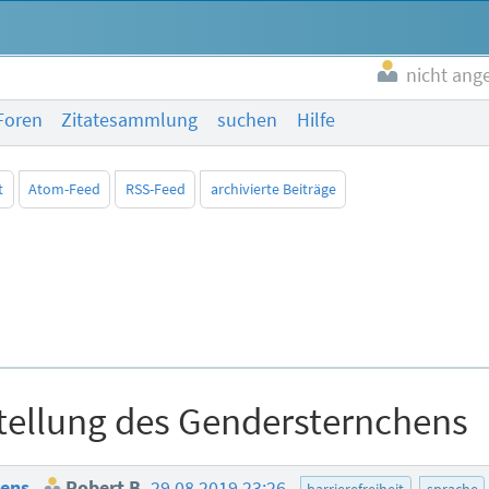
nicht ang
Foren
Zitatesammlung
suchen
Hilfe
t
Atom-Feed
RSS-Feed
archivierte Beiträge
stellung des Gendersternchens
hens
Robert B.
29.08.2019 23:26
barrierefreiheit
sprache