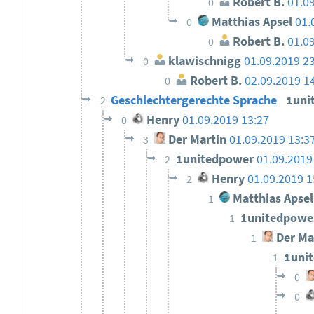
Robert B.
01.0
0
Matthias Apsel
01.
0
Robert B.
01.0
0
klawischnigg
01.09.2019 2
0
Robert B.
02.09.2019 1
0
Geschlechtergerechte Sprache
1uni
2
Henry
01.09.2019 13:27
0
Der Martin
01.09.2019 13:3
3
1unitedpower
01.09.2019
2
Henry
01.09.2019 1
2
Matthias Apsel
1
1unitedpow
1
Der Ma
1
1uni
1
0
0