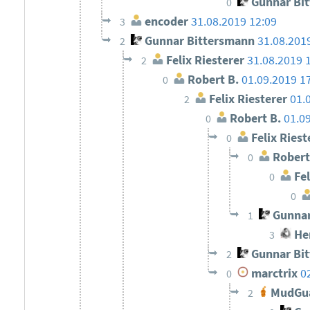
Gunnar Bi
0
encoder
31.08.2019 12:09
3
Gunnar Bittersmann
31.08.201
2
Felix Riesterer
31.08.2019 
2
Robert B.
01.09.2019 1
0
Felix Riesterer
01.
2
Robert B.
01.0
0
Felix Riest
0
Robert
0
Fel
0
0
Gunnar
1
He
3
Gunnar Bi
2
marctrix
0
0
MudGu
2