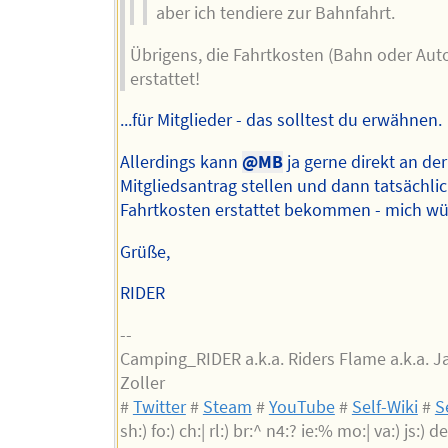
aber ich tendiere zur Bahnfahrt.
Übrigens, die Fahrtkosten (Bahn oder Aut
erstattet!
...für Mitglieder - das solltest du erwähnen.
Allerdings kann
@MB
ja gerne direkt an de
Mitgliedsantrag stellen und dann tatsächlic
Fahrtkosten erstattet bekommen - mich wü
Grüße,
RIDER
--
Camping_RIDER a.k.a. Riders Flame a.k.a. 
Zoller
#
Twitter
#
Steam
#
YouTube
#
Self-Wiki
#
S
sh:) fo:) ch:| rl:) br:^ n4:? ie:% mo:| va:) js:) de: