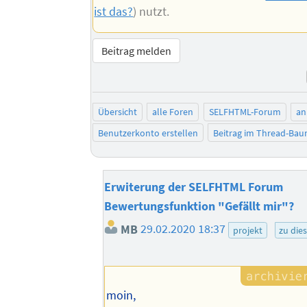
ist das?
) nutzt.
Beitrag melden
Übersicht
alle Foren
SELFHTML-Forum
an
Benutzerkonto erstellen
Beitrag im Thread-Ba
Erwiterung der SELFHTML Forum
Bewertungsfunktion "Gefällt mir"?
MB
29.02.2020 18:37
projekt
zu die
moin,