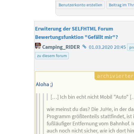
Benutzerkonto erstellen
Beitrag im T
Erwiterung der SELFHTML Forum
Bewertungsfunktion "Gefällt mir"?
Homepage
Camping_RIDER
01.03.2020 20:45
pr
des
zu diesem forum
Autors
Aloha ;)
[…] Ich bin echt nicht Mobil "Auto" [
wie meinst du das? Die JuHe, in der da
Programm größtenteils stattfindet, ist 
fußläufiger Entfernung vom Bahnhof. I
auch noch nicht sicher,
wie
ich dort hin