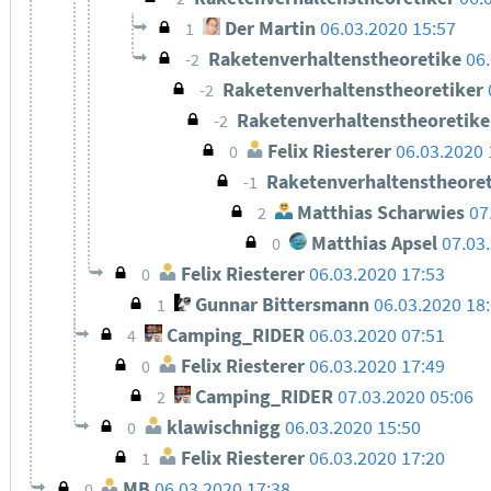
Der Martin
06.03.2020 15:57
1
Raketenverhaltenstheoretike
06
-2
Raketenverhaltenstheoretiker
-2
Raketenverhaltenstheoretik
-2
Felix Riesterer
06.03.2020 
0
Raketenverhaltenstheore
-1
Matthias Scharwies
07
2
Matthias Apsel
07.03
0
Felix Riesterer
06.03.2020 17:53
0
Gunnar Bittersmann
06.03.2020 18
1
Camping_RIDER
06.03.2020 07:51
4
Felix Riesterer
06.03.2020 17:49
0
Camping_RIDER
07.03.2020 05:06
2
klawischnigg
06.03.2020 15:50
0
Felix Riesterer
06.03.2020 17:20
1
MB
06.03.2020 17:38
0