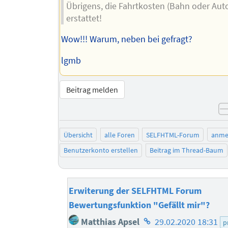
Übrigens, die Fahrtkosten (Bahn oder Aut
erstattet!
Wow!!! Warum, neben bei gefragt?
lgmb
Beitrag melden
Übersicht
alle Foren
SELFHTML-Forum
anme
Benutzerkonto erstellen
Beitrag im Thread-Baum
Erwiterung der SELFHTML Forum
Bewertungsfunktion "Gefällt mir"?
Homepage
Matthias Apsel
29.02.2020 18:31
p