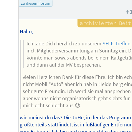
zu diesem forum
+
Hallo,
Ich lade Dich herzlich zu unserem
SELF-Treffen
incl. Mitgliederversammlung am Sonntag ein. D
könnte man sowas abends bei einem Kaltgeträ
und dann auf der MV besprechen.
vielen Herzlichen Dank für diese Ehre! Ich bin ech
nicht Mobil "Auto" aber ich hab in Heidelberg ein
sehr gute Freundin. Ich werd sie mal ansprechen
aber wenns nicht organisatorisch geht siehts für
mich echt schlecht aus 😕.
wie meinst du das? Die JuHe, in der das Program
größtenteils stattfindet, ist in fußläufiger Entfernu
vom Bahnhof. Ich bin auch noch nicht sicher,
wie
i