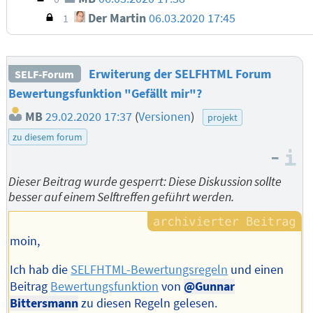
Der Martin
06.03.2020 17:45
1
Erwiterung der SELFHTML Forum
SELF-Forum
Bewertungsfunktion "Gefällt mir"?
MB
29.02.2020 17:37
(
Versionen
)
projekt
zu diesem forum
–
I
Dieser Beitrag wurde gesperrt: Diese Diskussion sollte
besser auf einem Selftreffen geführt werden.
moin,
Ich hab die
SELFHTML-Bewertungsregeln
und einen
Beitrag
Bewertungsfunktion
von
@Gunnar
Bittersmann
zu diesen Regeln gelesen.