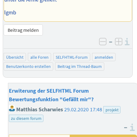
lgmb
Beitrag melden
–
I
negativ be
posit
Übersicht
alle Foren
SELFHTML-Forum
anmelden
Benutzerkonto erstellen
Beitrag im Thread-Baum
Erwiterung der SELFHTML Forum
Bewertungsfunktion "Gefällt mir"?
Matthias Scharwies
29.02.2020 17:48
projekt
zu diesem forum
–