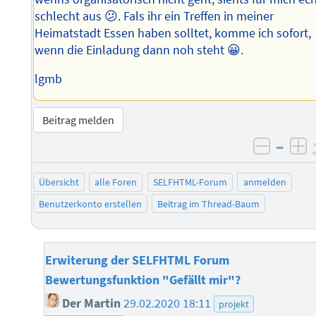
schlecht aus 😕. Fals ihr ein Treffen in meiner
Heimatstadt Essen haben solltet, komme ich sofort,
wenn die Einladung dann noh steht 😀.
lgmb
Beitrag melden
–
negati
po
Übersicht
alle Foren
SELFHTML-Forum
anmelden
Benutzerkonto erstellen
Beitrag im Thread-Baum
Erwiterung der SELFHTML Forum
Bewertungsfunktion "Gefällt mir"?
Der Martin
29.02.2020 18:11
projekt