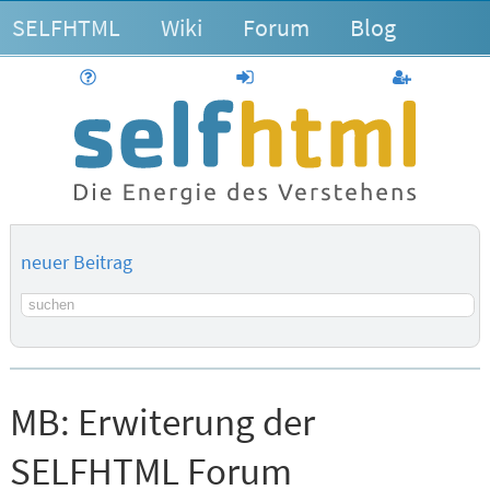
SELFHTML
Wiki
Forum
Blog
Hilfe
anmelden
Benutzerk
neuer Beitrag
Suchbegriff
MB:
Erwiterung der
SELFHTML Forum