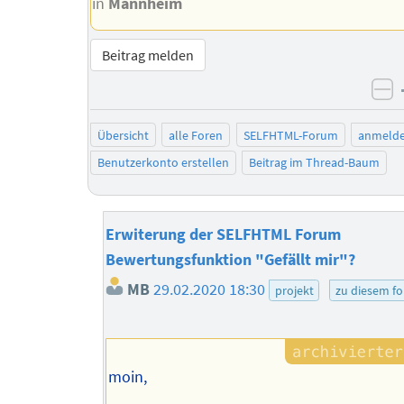
in
Mannheim
Beitrag melden
ne
Übersicht
alle Foren
SELFHTML-Forum
anmeld
Benutzerkonto erstellen
Beitrag im Thread-Baum
Erwiterung der SELFHTML Forum
Bewertungsfunktion "Gefällt mir"?
MB
29.02.2020 18:30
projekt
zu diesem f
moin,