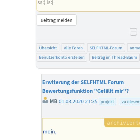
ss:) ls:[
Beitrag melden
n
Übersicht
alle Foren
SELFHTML-Forum
anme
Benutzerkonto erstellen
Beitrag im Thread-Baum
Erwiterung der SELFHTML Forum
Bewertungsfunktion "Gefällt mir"?
MB
01.03.2020 21:35
projekt
zu diese
moin,