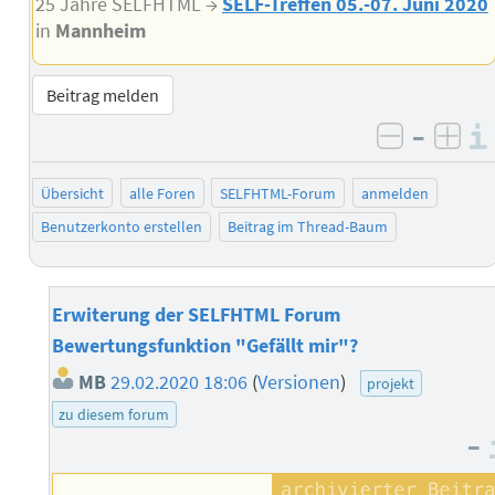
25 Jahre SELFHTML →
SELF-Treffen 05.-07. Juni 2020
in
Mannheim
Beitrag melden
–
negativ 
posi
Übersicht
alle Foren
SELFHTML-Forum
anmelden
Benutzerkonto erstellen
Beitrag im Thread-Baum
Erwiterung der SELFHTML Forum
Bewertungsfunktion "Gefällt mir"?
MB
29.02.2020 18:06
(
Versionen
)
projekt
zu diesem forum
–