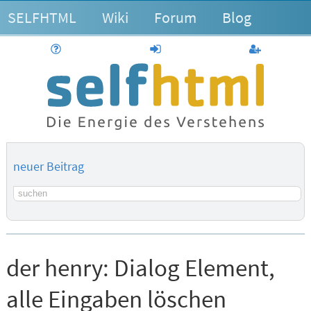
SELFHTML
Wiki
Forum
Blog
Hilfe
anmelden
Benutzerk
neuer Beitrag
Suchbegriff
der henry:
Dialog Element,
alle Eingaben löschen