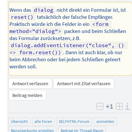
Wenn das
dialog
nicht direkt ein Formular ist, ist
reset()
tatsächlich der falsche Empfänger.
Praktisch würde ich die Felder in ein
<form 
method="dialog">
packen und beim Schließen
das Formular zurücksetzen, z.B.
dialog.addEventListener("close", () 
=> form.reset())
. Dann ist auch klar, ob nur
beim Abbrechen oder bei jedem Schließen geleert
werden soll.
Antwort verfassen
Antwort mit Zitat verfassen
Beitrag melden
+1
negativ b
posi
Übersicht
alle Foren
SELFHTML-Forum
anmelden
Benutzerkonto erstellen
Beitrag im Thread-Baum