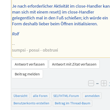
Je nach erforderlicher Aktivität im close-Handler ka
man sich mit einem reset() im close-Handler
gelegentlich mal in den Fuß schießen; ich würde ein
Form deshalb lieber beim Öffnen initialisieren.
Rolf
--
sumpsi - posui - obstruxi
Antwort verfassen
Antwort mit Zitat verfassen
Beitrag melden
–
negati
po
Übersicht
alle Foren
SELFHTML-Forum
anmelden
Benutzerkonto erstellen
Beitrag im Thread-Baum