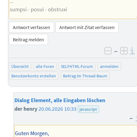
--
sumpsi - posui - obstruxi
Antwort verfassen
Antwort mit Zitat verfassen
Beitrag melden
–
negativ 
posi
Übersicht
alle Foren
SELFHTML-Forum
anmelden
Benutzerkonto erstellen
Beitrag im Thread-Baum
Dialog Element, alle Eingaben löschen
der henry
20.06.2026 10:33
javascript
–
Guten Morgen,