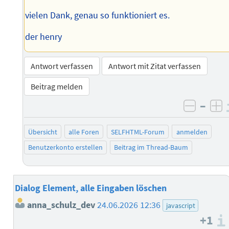
vielen Dank, genau so funktioniert es.
der henry
Antwort verfassen
Antwort mit Zitat verfassen
Beitrag melden
–
negati
po
Übersicht
alle Foren
SELFHTML-Forum
anmelden
Benutzerkonto erstellen
Beitrag im Thread-Baum
Dialog Element, alle Eingaben löschen
anna_schulz_dev
24.06.2026 12:36
javascript
+1