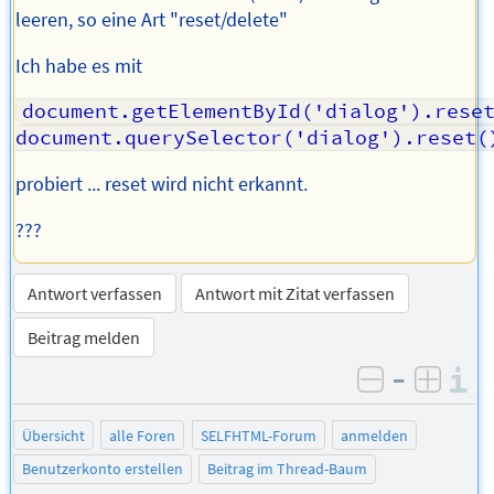
leeren, so eine Art "reset/delete"
Ich habe es mit
document.getElementById('dialog').reset
document.querySelector('dialog').reset(
probiert ... reset wird nicht erkannt.
???
Antwort verfassen
Antwort mit Zitat verfassen
Beitrag melden
–
I
negativ be
posit
Übersicht
alle Foren
SELFHTML-Forum
anmelden
Benutzerkonto erstellen
Beitrag im Thread-Baum