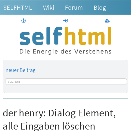
SELFHTML
Wiki
Forum
Blog
Hilfe
anmelden
Benutzerk
neuer Beitrag
Suchbegriff
der henry:
Dialog Element,
alle Eingaben löschen