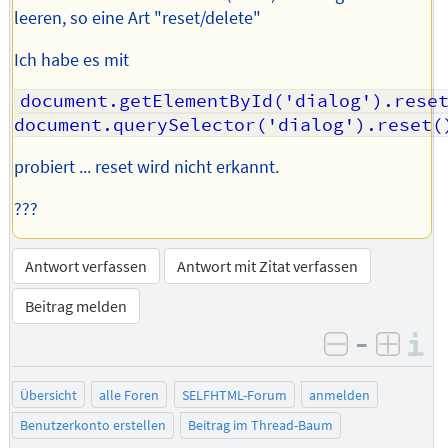
leeren, so eine Art "reset/delete"
Ich habe es mit
document.getElementById('dialog').reset
document.querySelector('dialog').reset(
probiert ... reset wird nicht erkannt.
???
Antwort verfassen
Antwort mit Zitat verfassen
Beitrag melden
–
I
negativ be
posit
Übersicht
alle Foren
SELFHTML-Forum
anmelden
Benutzerkonto erstellen
Beitrag im Thread-Baum