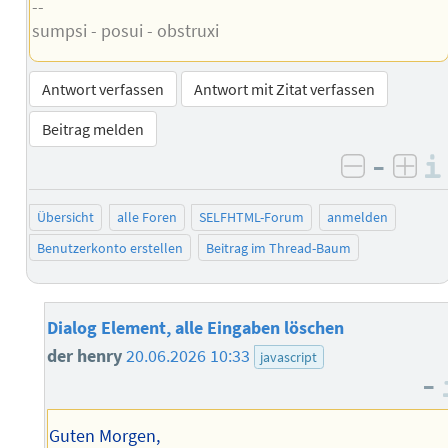
--
sumpsi - posui - obstruxi
Antwort verfassen
Antwort mit Zitat verfassen
Beitrag melden
–
negativ 
posi
Übersicht
alle Foren
SELFHTML-Forum
anmelden
Benutzerkonto erstellen
Beitrag im Thread-Baum
Dialog Element, alle Eingaben löschen
der henry
20.06.2026 10:33
javascript
–
Guten Morgen,