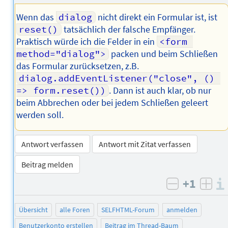
Wenn das
dialog
nicht direkt ein Formular ist, ist
reset()
tatsächlich der falsche Empfänger.
Praktisch würde ich die Felder in ein
<form 
method="dialog">
packen und beim Schließen
das Formular zurücksetzen, z.B.
dialog.addEventListener("close", () 
=> form.reset())
. Dann ist auch klar, ob nur
beim Abbrechen oder bei jedem Schließen geleert
werden soll.
Antwort verfassen
Antwort mit Zitat verfassen
Beitrag melden
+1
negativ b
posi
Übersicht
alle Foren
SELFHTML-Forum
anmelden
Benutzerkonto erstellen
Beitrag im Thread-Baum