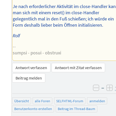
Je nach erforderlicher Aktivität im close-Handler ka
man sich mit einem reset() im close-Handler
gelegentlich mal in den Fuß schießen; ich würde ein
Form deshalb lieber beim Öffnen initialisieren.
Rolf
--
sumpsi - posui - obstruxi
Antwort verfassen
Antwort mit Zitat verfassen
Beitrag melden
–
negati
po
Übersicht
alle Foren
SELFHTML-Forum
anmelden
Benutzerkonto erstellen
Beitrag im Thread-Baum