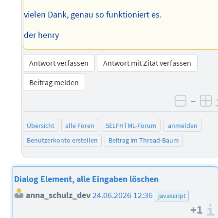
vielen Dank, genau so funktioniert es.
der henry
Antwort verfassen
Antwort mit Zitat verfassen
Beitrag melden
–
negati
po
Übersicht
alle Foren
SELFHTML-Forum
anmelden
Benutzerkonto erstellen
Beitrag im Thread-Baum
Dialog Element, alle Eingaben löschen
anna_schulz_dev
24.06.2026 12:36
javascript
+1