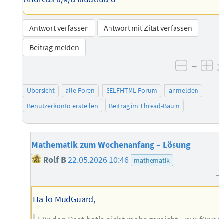
Antwort verfassen
Antwort mit Zitat verfassen
Beitrag melden
–
negati
po
Übersicht
alle Foren
SELFHTML-Forum
anmelden
Benutzerkonto erstellen
Beitrag im Thread-Baum
Mathematik zum Wochenanfang – Lösung
Rolf B
22.05.2026 10:46
mathematik
Hallo MudGuard,