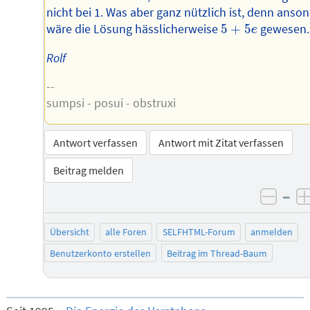
nicht bei 1. Was aber ganz nützlich ist, denn anso
5
+
5
e
wäre die Lösung hässlicherweise
5
+
5
gewesen.
e
Rolf
--
sumpsi - posui - obstruxi
Antwort verfassen
Antwort mit Zitat verfassen
Beitrag melden
–
negat
Übersicht
alle Foren
SELFHTML-Forum
anmelden
Benutzerkonto erstellen
Beitrag im Thread-Baum