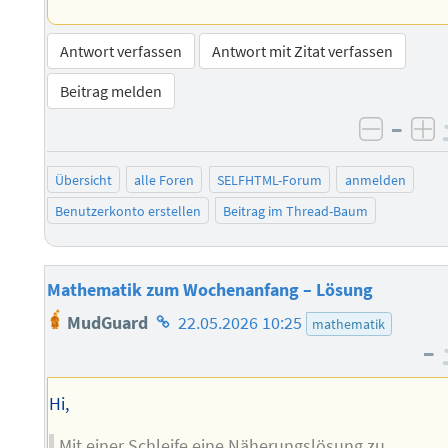
Antwort verfassen
Antwort mit Zitat verfassen
Beitrag melden
–
negati
po
Übersicht
alle Foren
SELFHTML-Forum
anmelden
Benutzerkonto erstellen
Beitrag im Thread-Baum
Mathematik zum Wochenanfang – Lösung
Homepage
MudGuard
22.05.2026 10:25
mathematik
des
–
Autors
Hi,
Mit einer Schleife eine Näherungslösung zu