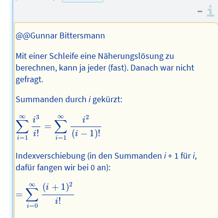
Adresse
Autors
–
des
Autors
@@Gunnar Bittersmann
Mit einer Schleife eine Näherungslösung zu
berechnen, kann ja jeder (fast). Danach war nicht
gefragt.
Summanden durch
i
gekürzt:
∑
i
=
1
∞
i
3
i
!
=
∑
i
=
1
∞
i
2
(
i
−
1
)
!
∞
∞
2
3
i
i
∑
∑
=
!
(
−
1
)
!
i
i
=
1
=
1
i
i
Indexverschiebung (in den Summanden
i
+ 1 für
i
,
dafür fangen wir bei 0 an):
=
∑
i
=
0
∞
(
i
+
1
)
2
i
!
∞
2
(
+
1
)
i
∑
=
!
i
=
0
i