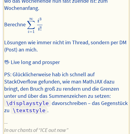
wo das Wochenende nun fast zuende ist: zum
Wochenanfang.
∑
i
=
1
∞
i
3
i
!
∞
3
i
∑
Berechne
!
i
=
1
i
Lösungen wie immer nicht im Thread, sondern per DM
(Post) an mich.
🖖 Live long and prosper
PS: Glücklicherweise hab ich schnell auf
StackOverflow gefunden, wie man MathJAX dazu
bringt, den Bruch groß zu rendern und die Grenzen
unter und über das Summenzeichen zu setzen:
\displaystyle
davorschreiben – das Gegenstück
zu
\textstyle
.
--
In our chants of “ICE out now”