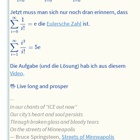
=
0
=
0
=
0
i
i
i
Jetzt muss man sich nur noch dran erinnern, dass
∑
i
=
0
∞
1
i
!
=
e
∞
1
∑
=
e
die
Eulersche Zahl
ist.
!
i
=
0
i
∑
i
=
1
∞
i
3
i
!
=
5
e
∞
3
i
∑
=
5
e
!
i
=
1
i
Die Aufgabe (und die Lösung) hab ich aus diesem
Video
.
🖖 Live long and prosper
--
In our chants of “ICE out now”
Our city’s heart and soul persists
Through broken glass and bloody tears
On the streets of Minneapolis
— Bruce Springsteen,
Streets of Minneapolis