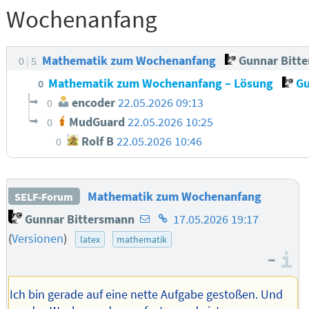
Wochenanfang
Mathematik zum Wochenanfang
Gunnar Bitt
0
5
Mathematik zum Wochenanfang – Lösung
Gu
0
encoder
22.05.2026 09:13
0
MudGuard
22.05.2026 10:25
0
Rolf B
22.05.2026 10:46
0
Mathematik zum Wochenanfang
SELF-Forum
E-
Homepage
Gunnar Bittersmann
17.05.2026 19:17
Mail-
des
(
Versionen
)
latex
mathematik
Adresse
Autors
–
I
des
Autors
Ich bin gerade auf eine nette Aufgabe gestoßen. Und