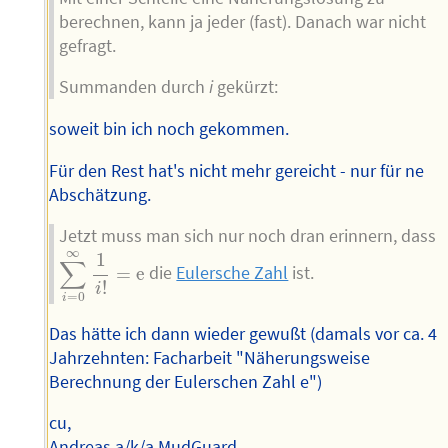
berechnen, kann ja jeder (fast). Danach war nicht
gefragt.
Summanden durch
i
gekürzt:
soweit bin ich noch gekommen.
Für den Rest hat's nicht mehr gereicht - nur für ne
Abschätzung.
Jetzt muss man sich nur noch dran erinnern, dass
∑
i
=
0
∞
1
i
!
=
e
∞
1
∑
=
e
die
Eulersche Zahl
ist.
!
i
=
0
i
Das hätte ich dann wieder gewußt (damals vor ca. 4
Jahrzehnten: Facharbeit "Näherungsweise
Berechnung der Eulerschen Zahl e")
cu,
Andreas a/k/a MudGuard