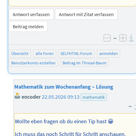
Antwort verfassen
Antwort mit Zitat verfassen
Beitrag melden
–
negativ 
posi
Übersicht
alle Foren
SELFHTML-Forum
anmelden
Benutzerkonto erstellen
Beitrag im Thread-Baum
Mathematik zum Wochenanfang – Lösung
encoder
22.05.2026 09:13
mathematik
–
Wollte eben fragen ob du einen Tip hast 😀
Ich muss das noch Schritt für Schritt anschauen.