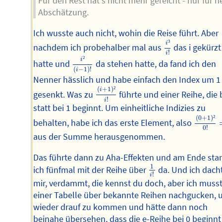
Für den Rest hat's nicht mehr gereicht - nur für n
Abschätzung.
Ich wusste auch nicht, wohin die Reise führt. Aber
i
³
i
!
³
i
nachdem ich probehalber mal aus
das i gekürzt
!
i
i
²
(
i
−
1
)
!
²
i
hatte und
da stehen hatte, da fand ich den
(
−
1
)
!
i
Nenner hässlich und habe einfach den Index um 1
(
i
+
1
)
²
i
!
(
+
1
)
²
i
gesenkt. Was zu
führte und einer Reihe, die 
!
i
statt bei 1 beginnt. Um einheitliche Indizies zu
(
0
+
1
)
²
0
(
0
+
1
)
²
behalten, habe ich das erste Element, also
0
!
aus der Summe herausgenommen.
Das führte dann zu Aha-Effekten und am Ende sta
1
i
!
1
ich fünfmal mit der Reihe über
da. Und ich dach
!
i
mir, verdammt, die kennst du doch, aber ich musst
einer Tabelle über bekannte Reihen nachgucken,
wieder drauf zu kommen und hätte dann noch
beinahe übersehen, dass die e-Reihe bei 0 beginn