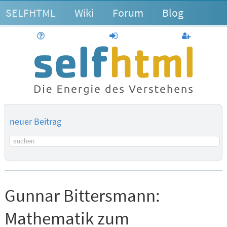
SELFHTML
Wiki
Forum
Blog
Hilfe
anmelden
Benutzerk
neuer Beitrag
Suchbegriff
Gunnar Bittersmann:
Mathematik zum