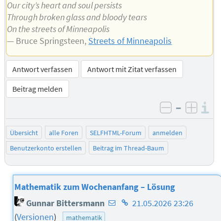
Our city’s heart and soul persists
Through broken glass and bloody tears
On the streets of Minneapolis
— Bruce Springsteen,
Streets of Minneapolis
Antwort verfassen
Antwort mit Zitat verfassen
Beitrag melden
–
I
negativ be
posit
Übersicht
alle Foren
SELFHTML-Forum
anmelden
Benutzerkonto erstellen
Beitrag im Thread-Baum
Mathematik zum Wochenanfang – Lösung
E-
Homepage
Gunnar Bittersmann
21.05.2026 23:26
Mail-
des
(
Versionen
)
mathematik