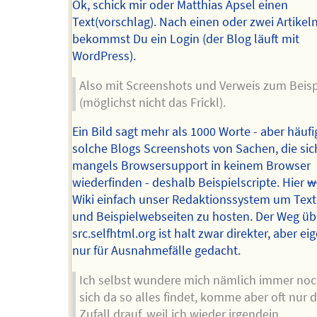
Ok, schick mir oder Matthias Apsel einen
Text(vorschlag). Nach einen oder zwei Artikel
bekommst Du ein Login (der Blog läuft mit
WordPress).
Also mit Screenshots und Verweis zum Beisp
(möglichst nicht das Frickl).
Ein Bild sagt mehr als 1000 Worte - aber häuf
solche Blogs Screenshots von Sachen, die si
mangels Browsersupport in keinem Browser
wiederfinden - deshalb Beispielscripte. Hier
w
Wiki einfach unser Redaktionssystem um Texte
und Beispielwebseiten zu hosten. Der Weg übe
src.selfhtml.org ist halt zwar direkter, aber ei
nur für Ausnahmefälle gedacht.
Ich selbst wundere mich nämlich immer no
sich da so alles findet, komme aber oft nur 
Zufall drauf, weil ich wieder irgendein