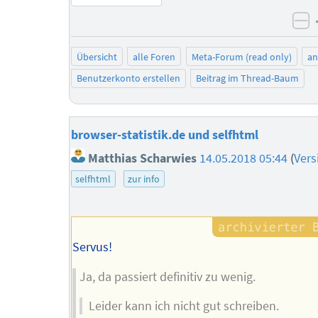
ne
Übersicht
alle Foren
Meta-Forum (read only)
a
Benutzerkonto erstellen
Beitrag im Thread-Baum
browser-statistik.de und selfhtml
Matthias Scharwies
14.05.2018 05:44
(
Vers
selfhtml
zur info
Servus!
Ja, da passiert definitiv zu wenig.
Leider kann ich nicht gut schreiben.