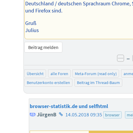
Deutschland / deutschen Sprachraum Chrome, S
und Firefox sind.
Gruß
Julius
Beitrag melden
–
neg
Übersicht
alle Foren
Meta-Forum (read only)
anme
Benutzerkonto erstellen
Beitrag im Thread-Baum
browser-statistik.de und selfhtml
Homepage
JürgenB
14.05.2018 09:35
browser
me
des
Autors