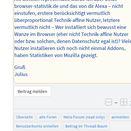
browser-statistik.de und das von dir Alexa – nicht
einstufen, erstere berücksichtigt vermutlich
überproportional Technik-affine Nutzer, letztere
vermutlich nicht – Wer installiert sich bewusst eine
Wanze im Browser (eher nicht Technik-affine Nutzer
oder bzw. solchen, denen Datenschutz egal ist)? Viel
Nutzer installieren sich noch nicht einmal Addons,
haben Statistiken von Mozilla gezeigt.
Gruß
Julius
Beitrag melden
–
negati
po
Übersicht
alle Foren
Meta-Forum (read only)
anmelden
Benutzerkonto erstellen
Beitrag im Thread-Baum