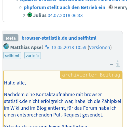
phpforum stellt auch den Betrieb ein
Henr
0
Julius
04.07.2018 06:33
2
browser-statistik.de und selfhtml
Meta
Homepage
Matthias Apsel
13.05.2018 10:59
(
Versionen
)
des
selfhtml
zur info
Autors
–
I
Hallo alle,
Nachdem eine Kontaktaufnahme mit browser-
statistik.de nicht erfolgreich war, habe ich die Zählpixel
im Wiki und im Blog entfernt, für das Forum habe ich
einen entsprechenden Pull-Request gesendet.
Schade, dass es nun keine öffentlichen