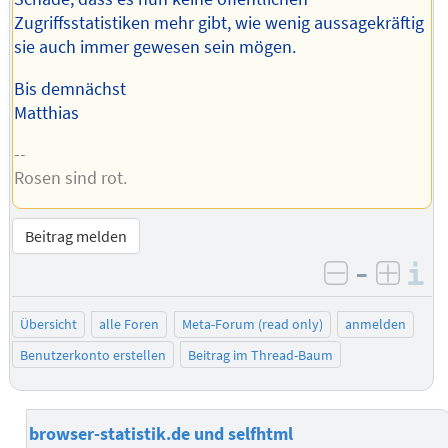
Zugriffsstatistiken mehr gibt, wie wenig aussagekräftig
sie auch immer gewesen sein mögen.
Bis demnächst
Matthias
--
Rosen sind rot.
Beitrag melden
–
I
negativ be
posit
Übersicht
alle Foren
Meta-Forum (read only)
anmelden
Benutzerkonto erstellen
Beitrag im Thread-Baum
browser-statistik.de und selfhtml