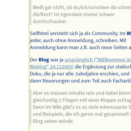
Weiß gar nicht, ob du/ich/sonstwer da schre
dürftest? Ist irgendwie immer schwer
durchschaubar.
Selfhtml versteht sich ja als Community. Im
W
jeder, auch ohne Anmeldung, schreiben. Mit
Anmeldung kann man z.B. auch neue Seiten a
Der
Blog
war ja
ursprünglich ("Willkommen i
Weblog" 24.112005)
die Ergänzung zur statis
Doku, die ja nur alle Jubeljahre erschien, und
dann Neuerungen und zum Teil auch Facharti
Aber es müssen Inhalte rein und dabei kön
gleichzeitig 2 Fliegen mit einer Klappe schla
Denn im Wiki gibt's es so viele interessante
und Beispiele, die ich gerne mal gesammelt 
Blog sehen würde.