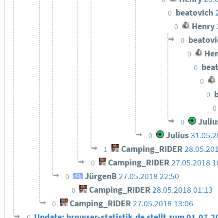
beatovich
0
Henry
0
beatov
0
Hen
0
bea
0
0
0
0
Juliu
0
Julius
31.05.2
0
Camping_RIDER
28.05.20
1
Camping_RIDER
27.05.2018 1
0
JürgenB
27.05.2018 22:50
0
Camping_RIDER
28.05.2018 01:13
0
Camping_RIDER
27.05.2018 13:06
0
Update: browser-statistik.de stellt zum 01.07.2
0