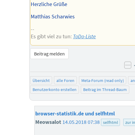
Herzliche Grüße
Matthias Scharwies
--
Es gibt viel zu tun:
ToDo-Liste
Beitrag melden
ne
Übersicht
alle Foren
Meta-Forum (read only)
a
Benutzerkonto erstellen
Beitrag im Thread-Baum
browser-statistik.de und selfhtml
Meowsalot
14.05.2018 07:38
selfhtml
zur i