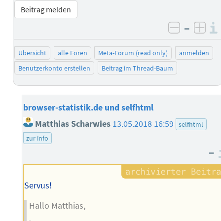
Beitrag melden
–
negativ 
posi
Übersicht
alle Foren
Meta-Forum (read only)
anmelden
Benutzerkonto erstellen
Beitrag im Thread-Baum
browser-statistik.de und selfhtml
Matthias Scharwies
13.05.2018 16:59
selfhtml
zur info
–
Servus!
Hallo Matthias,