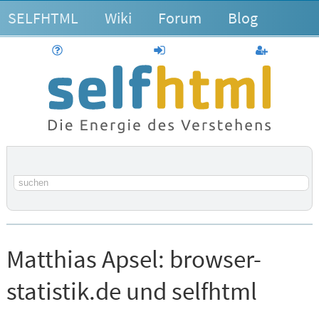
SELFHTML
Wiki
Forum
Blog
Hilfe
anmelden
Benutzerk
Suchbegriff
Matthias Apsel:
browser-
statistik.de und selfhtml