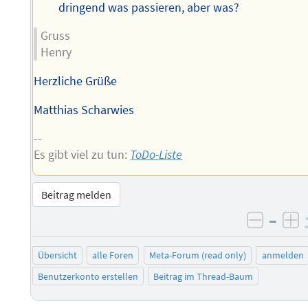
dringend was passieren, aber was?
Gruss
Henry
Herzliche Grüße
Matthias Scharwies
--
Es gibt viel zu tun:
ToDo-Liste
Beitrag melden
–
negati
po
Übersicht
alle Foren
Meta-Forum (read only)
anmelden
Benutzerkonto erstellen
Beitrag im Thread-Baum