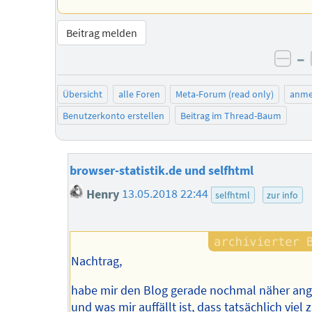
Beitrag melden
–
neg
Übersicht
alle Foren
Meta-Forum (read only)
anme
Benutzerkonto erstellen
Beitrag im Thread-Baum
browser-statistik.de und selfhtml
Henry
13.05.2018 22:44
selfhtml
zur info
Nachtrag,
habe mir den Blog gerade nochmal näher an
und was mir auffällt ist, dass tatsächlich viel