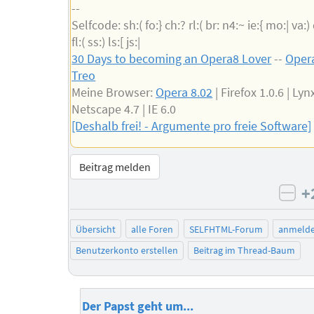
--
Selfcode: sh:( fo:} ch:? rl:( br: n4:~ ie:{ mo:| va:)
fl:( ss:) ls:[ js:|
30 Days to becoming an Opera8 Lover
--
Opera
Treo
Meine Browser:
Opera 8.02
| Firefox 1.0.6 | Lynx
Netscape 4.7 | IE 6.0
[Deshalb frei! - Argumente pro freie Software]
Beitrag melden
+
neg
Übersicht
alle Foren
SELFHTML-Forum
anmeld
Benutzerkonto erstellen
Beitrag im Thread-Baum
Der Papst geht um...