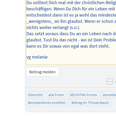
Du solltest Dich mal mit der christlichen Relig
beschäftigen. Wenn Du Dich für ein Leben mit
entscheidest dann ist es ja wohl das mindest
_wenigstens_ an ihn glaubst. Wenn er schon 
nichts weiter verlangt (s.o.).
Das setzt voraus dass Du an ein Leben nach 
glaubst. Tust Du das nicht - wo ist Dein Prob
kann es Dir sowas von egal was dort steht.
vg melanie
Beitrag melden
ne
Übersicht
alle Foren
SELFHTML-Forum
anmeld
Benutzerkonto erstellen
Beitrag im Thread-Baum