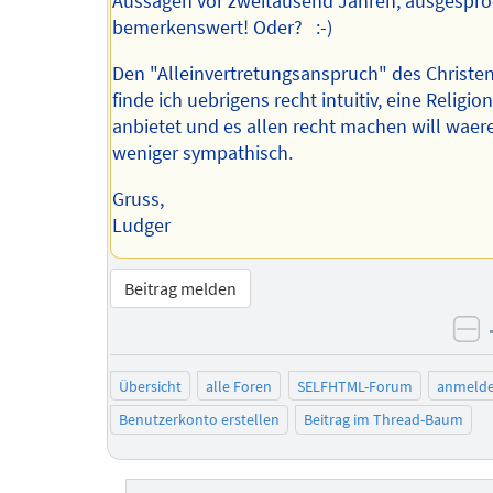
Aussagen vor zweitausend Jahren, ausgespr
bemerkenswert! Oder? :-)
Den "Alleinvertretungsanspruch" des Christ
finde ich uebrigens recht intuitiv, eine Religio
anbietet und es allen recht machen will waer
weniger sympathisch.
Gruss,
Ludger
Beitrag melden
ne
Übersicht
alle Foren
SELFHTML-Forum
anmeld
Benutzerkonto erstellen
Beitrag im Thread-Baum