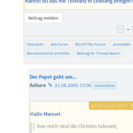
Kannst du das mit Toleranz in Einklang bringen
Beitrag melden
–
neg
Übersicht
alle Foren
SELFHTML-Forum
anmelden
Benutzerkonto erstellen
Beitrag im Thread-Baum
Der Papst geht um...
Homepage
Ashura
21.08.2005 13:06
menschelei
des
Autors
Hallo Manuel.
fuer mich sind die Christen tolerant,