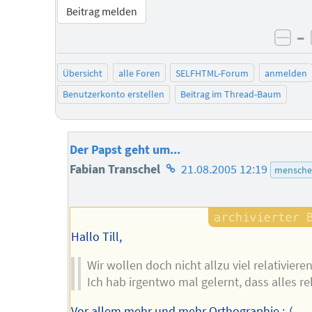
Beitrag melden
–
neg
Übersicht
alle Foren
SELFHTML-Forum
anmelden
Benutzerkonto erstellen
Beitrag im Thread-Baum
Der Papst geht um...
Homepage
Fabian Transchel
21.08.2005 12:19
mensche
des
Autors
Hallo Till,
Wir wollen doch nicht allzu viel relativiere
Ich hab irgentwo mal gelernt, dass alles rela
Vor allem mehr und mehr Orthographie :-(