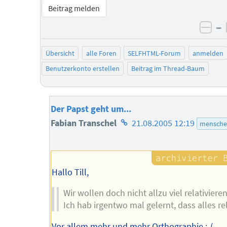
Beitrag melden
–
neg
Übersicht
alle Foren
SELFHTML-Forum
anmelden
Benutzerkonto erstellen
Beitrag im Thread-Baum
Der Papst geht um...
Homepage
Fabian Transchel
21.08.2005 12:19
mensche
des
Autors
Hallo Till,
Wir wollen doch nicht allzu viel relativiere
Ich hab irgentwo mal gelernt, dass alles rela
Vor allem mehr und mehr Orthographie :-(