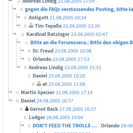
Andreas Lindig
21.08.2005 17:09
-2
gegen die FAQs verstossendes Posting, bitte l
0
Antigott
21.08.2005 20:24
0
Tim Tepaße
21.08.2005 23:39
0
Kardinal Ratzinger
23.08.2005 02:47
-2
Bitte an die Forumsvera.: Bitte den obigen 
-1
Dr. Freud
23.08.2005 16:08
0
Orlando
23.08.2005 17:53
0
Andreas Lindig
23.08.2005 15:31
0
Daniel
29.08.2005 10:20
0
at
29.08.2005 11:08
0
Martin Speiser
21.08.2005 17:14
0
Daniel
24.08.2005 16:37
0
Gernot Back
27.08.2005 16:17
0
Ludger
28.08.2005 19:04
0
DON'T FEED THE TROLLS …
Orlando
28.08
0