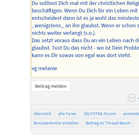
Du solltest Dich mal mit der christlichen Relig
beschäftigen. Wenn Du Dich für ein Leben mit
entscheidest dann ist es ja wohl das mindest
_wenigstens_ an ihn glaubst. Wenn er schon 
nichts weiter verlangt (s.o.).
Das setzt voraus dass Du an ein Leben nach 
glaubst. Tust Du das nicht - wo ist Dein Prob
kann es Dir sowas von egal was dort steht.
vg melanie
Beitrag melden
ne
Übersicht
alle Foren
SELFHTML-Forum
anmeld
Benutzerkonto erstellen
Beitrag im Thread-Baum