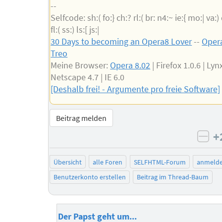
--
Selfcode: sh:( fo:} ch:? rl:( br: n4:~ ie:{ mo:| va:)
fl:( ss:) ls:[ js:|
30 Days to becoming an Opera8 Lover
--
Opera
Treo
Meine Browser:
Opera 8.02
| Firefox 1.0.6 | Lynx
Netscape 4.7 | IE 6.0
[Deshalb frei! - Argumente pro freie Software]
Beitrag melden
+
neg
Übersicht
alle Foren
SELFHTML-Forum
anmeld
Benutzerkonto erstellen
Beitrag im Thread-Baum
Der Papst geht um...