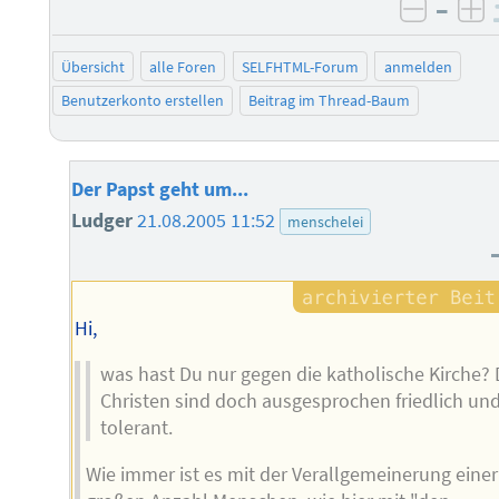
–
negati
po
Übersicht
alle Foren
SELFHTML-Forum
anmelden
Benutzerkonto erstellen
Beitrag im Thread-Baum
Der Papst geht um...
Ludger
21.08.2005 11:52
menschelei
Hi,
was hast Du nur gegen die katholische Kirche? 
Christen sind doch ausgesprochen friedlich un
tolerant.
Wie immer ist es mit der Verallgemeinerung einer