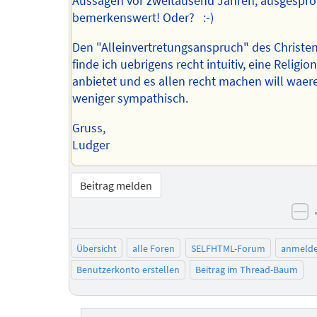
Aussagen vor zweitausend Jahren, ausgespr
bemerkenswert! Oder? :-)
Den "Alleinvertretungsanspruch" des Christ
finde ich uebrigens recht intuitiv, eine Religio
anbietet und es allen recht machen will waer
weniger sympathisch.
Gruss,
Ludger
Beitrag melden
ne
Übersicht
alle Foren
SELFHTML-Forum
anmeld
Benutzerkonto erstellen
Beitrag im Thread-Baum