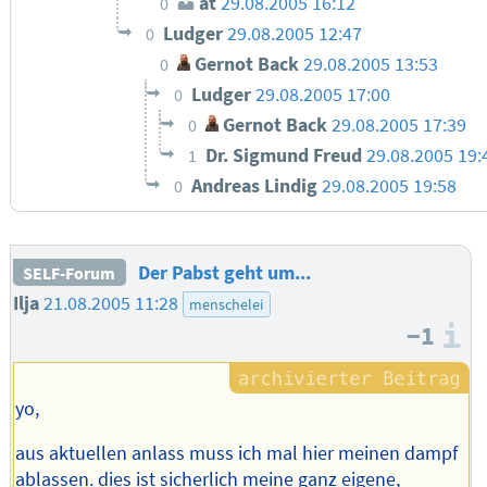
at
29.08.2005 16:12
0
Ludger
29.08.2005 12:47
0
Gernot Back
29.08.2005 13:53
0
Ludger
29.08.2005 17:00
0
Gernot Back
29.08.2005 17:39
0
Dr. Sigmund Freud
29.08.2005 19:
1
Andreas Lindig
29.08.2005 19:58
0
Der Pabst geht um...
SELF-Forum
Ilja
21.08.2005 11:28
menschelei
−1
I
yo,
aus aktuellen anlass muss ich mal hier meinen dampf
ablassen. dies ist sicherlich meine ganz eigene,