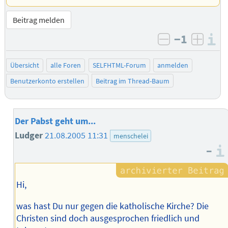
Beitrag melden
−1
I
negativ bew
posit
Übersicht
alle Foren
SELFHTML-Forum
anmelden
Benutzerkonto erstellen
Beitrag im Thread-Baum
Der Pabst geht um...
Ludger
21.08.2005 11:31
menschelei
–
Hi,
was hast Du nur gegen die katholische Kirche? Die
Christen sind doch ausgesprochen friedlich und