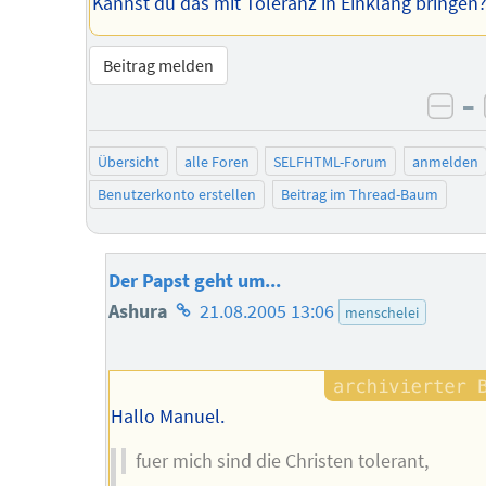
Kannst du das mit Toleranz in Einklang bringen
Beitrag melden
–
neg
Übersicht
alle Foren
SELFHTML-Forum
anmelden
Benutzerkonto erstellen
Beitrag im Thread-Baum
Der Papst geht um...
Homepage
Ashura
21.08.2005 13:06
menschelei
des
Autors
Hallo Manuel.
fuer mich sind die Christen tolerant,