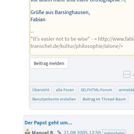
Grüße aus Barsinghausen,
Fabian
--
"It's easier not to be wise" - < http://www.fab
transchel.de/kultur/philosophie/ialone/>
Beitrag melden
ne
Übersicht
alle Foren
SELFHTML-Forum
anmeld
Benutzerkonto erstellen
Beitrag im Thread-Baum
Der Papst geht um...
Homepage
Manuel B.
21.08.2005 12:50
menschelei