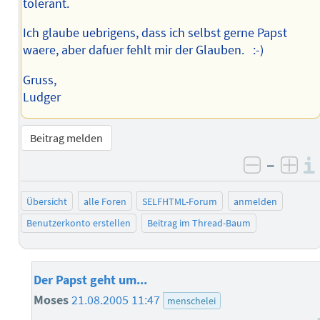
tolerant.
Ich glaube uebrigens, dass ich selbst gerne Papst
waere, aber dafuer fehlt mir der Glauben. :-)
Gruss,
Ludger
Beitrag melden
–
negativ 
posi
Übersicht
alle Foren
SELFHTML-Forum
anmelden
Benutzerkonto erstellen
Beitrag im Thread-Baum
Der Papst geht um...
Moses
21.08.2005 11:47
menschelei