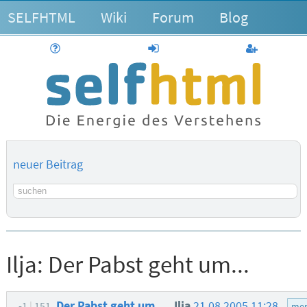
SELFHTML
Wiki
Forum
Blog
Hilfe
anmelden
Benutzerk
neuer Beitrag
Suchbegriff
Ilja:
Der Pabst geht um...
Der Pabst geht um...
Ilja
21.08.2005 11:28
-1
151
men