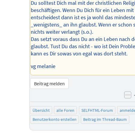
Du solltest Dich mal mit der christlichen Relig
beschäftigen. Wenn Du Dich für ein Leben mit
entscheidest dann ist es ja wohl das mindest
_wenigstens_ an ihn glaubst. Wenn er schon 
nichts weiter verlangt (s.o.).
Das setzt voraus dass Du an ein Leben nach 
glaubst. Tust Du das nicht - wo ist Dein Prob
kann es Dir sowas von egal was dort steht.
vg melanie
Beitrag melden
ne
Übersicht
alle Foren
SELFHTML-Forum
anmeld
Benutzerkonto erstellen
Beitrag im Thread-Baum