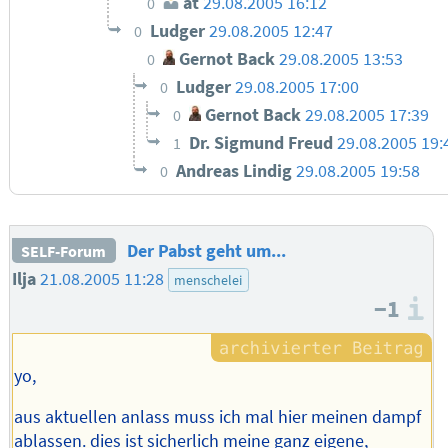
at
29.08.2005 16:12
0
Ludger
29.08.2005 12:47
0
Gernot Back
29.08.2005 13:53
0
Ludger
29.08.2005 17:00
0
Gernot Back
29.08.2005 17:39
0
Dr. Sigmund Freud
29.08.2005 19:
1
Andreas Lindig
29.08.2005 19:58
0
Der Pabst geht um...
SELF-Forum
Ilja
21.08.2005 11:28
menschelei
−1
I
yo,
aus aktuellen anlass muss ich mal hier meinen dampf
ablassen. dies ist sicherlich meine ganz eigene,