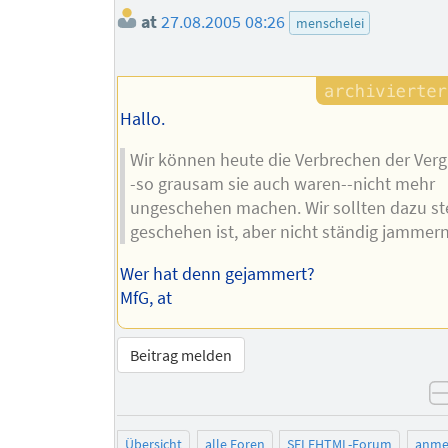
at
27.08.2005 08:26
menschelei
Hallo.
Wir können heute die Verbrechen der Ver
-so grausam sie auch waren--nicht mehr
ungeschehen machen. Wir sollten dazu st
geschehen ist, aber nicht ständig jammern
Wer hat denn gejammert?
MfG, at
Beitrag melden
Übersicht
alle Foren
SELFHTML-Forum
anme