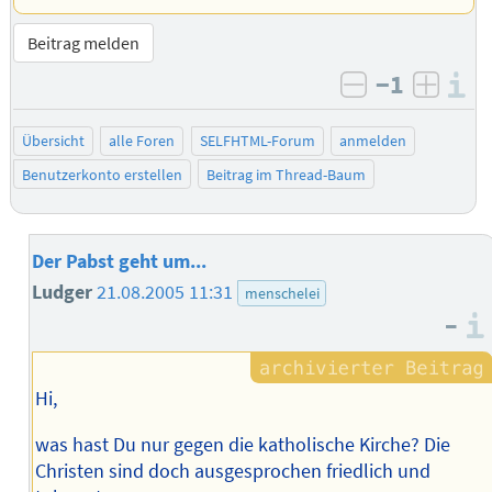
Beitrag melden
−1
I
negativ bew
posit
Übersicht
alle Foren
SELFHTML-Forum
anmelden
Benutzerkonto erstellen
Beitrag im Thread-Baum
Der Pabst geht um...
Ludger
21.08.2005 11:31
menschelei
–
Hi,
was hast Du nur gegen die katholische Kirche? Die
Christen sind doch ausgesprochen friedlich und