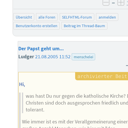
–
negati
po
Übersicht
alle Foren
SELFHTML-Forum
anmelden
Benutzerkonto erstellen
Beitrag im Thread-Baum
Der Papst geht um...
Ludger
21.08.2005 11:52
menschelei
Hi,
was hast Du nur gegen die katholische Kirche? 
Christen sind doch ausgesprochen friedlich un
tolerant.
Wie immer ist es mit der Verallgemeinerung einer