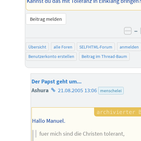
Kannst du das mit Toleranz in Einklang bringen
Beitrag melden
–
neg
Übersicht
alle Foren
SELFHTML-Forum
anmelden
Benutzerkonto erstellen
Beitrag im Thread-Baum
Der Papst geht um...
Homepage
Ashura
21.08.2005 13:06
menschelei
des
Autors
Hallo Manuel.
fuer mich sind die Christen tolerant,