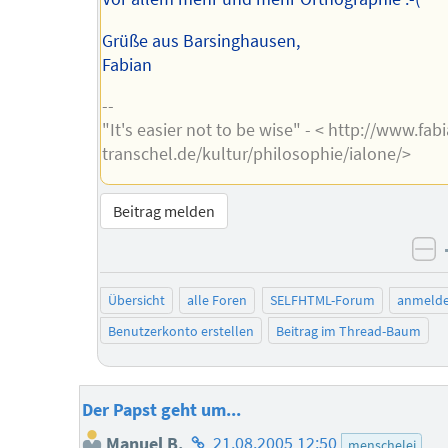
Grüße aus Barsinghausen,
Fabian
--
"It's easier not to be wise" - < http://www.fab
transchel.de/kultur/philosophie/ialone/>
Beitrag melden
ne
Übersicht
alle Foren
SELFHTML-Forum
anmeld
Benutzerkonto erstellen
Beitrag im Thread-Baum
Der Papst geht um...
Homepage
Manuel B.
21.08.2005 12:50
menschelei