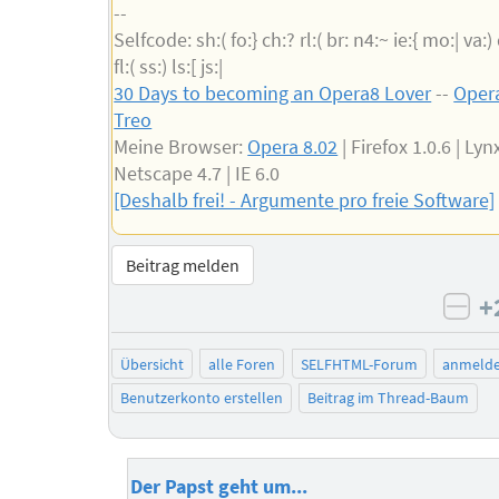
--
Selfcode: sh:( fo:} ch:? rl:( br: n4:~ ie:{ mo:| va:)
fl:( ss:) ls:[ js:|
30 Days to becoming an Opera8 Lover
--
Opera
Treo
Meine Browser:
Opera 8.02
| Firefox 1.0.6 | Lynx
Netscape 4.7 | IE 6.0
[Deshalb frei! - Argumente pro freie Software]
Beitrag melden
+
neg
Übersicht
alle Foren
SELFHTML-Forum
anmeld
Benutzerkonto erstellen
Beitrag im Thread-Baum
Der Papst geht um...