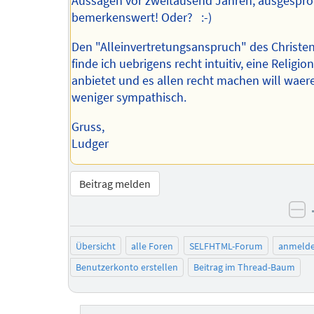
Aussagen vor zweitausend Jahren, ausgespr
bemerkenswert! Oder? :-)
Den "Alleinvertretungsanspruch" des Christ
finde ich uebrigens recht intuitiv, eine Religio
anbietet und es allen recht machen will waer
weniger sympathisch.
Gruss,
Ludger
Beitrag melden
ne
Übersicht
alle Foren
SELFHTML-Forum
anmeld
Benutzerkonto erstellen
Beitrag im Thread-Baum