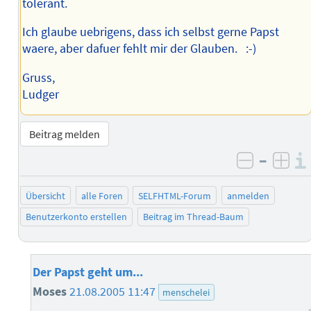
tolerant.
Ich glaube uebrigens, dass ich selbst gerne Papst
waere, aber dafuer fehlt mir der Glauben. :-)
Gruss,
Ludger
Beitrag melden
–
negativ 
posi
Übersicht
alle Foren
SELFHTML-Forum
anmelden
Benutzerkonto erstellen
Beitrag im Thread-Baum
Der Papst geht um...
Moses
21.08.2005 11:47
menschelei