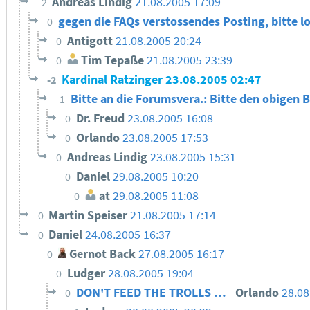
Andreas Lindig
21.08.2005 17:09
-2
gegen die FAQs verstossendes Posting, bitte l
0
Antigott
21.08.2005 20:24
0
Tim Tepaße
21.08.2005 23:39
0
Kardinal Ratzinger
23.08.2005 02:47
-2
Bitte an die Forumsvera.: Bitte den obigen 
-1
Dr. Freud
23.08.2005 16:08
0
Orlando
23.08.2005 17:53
0
Andreas Lindig
23.08.2005 15:31
0
Daniel
29.08.2005 10:20
0
at
29.08.2005 11:08
0
Martin Speiser
21.08.2005 17:14
0
Daniel
24.08.2005 16:37
0
Gernot Back
27.08.2005 16:17
0
Ludger
28.08.2005 19:04
0
DON'T FEED THE TROLLS …
Orlando
28.08
0