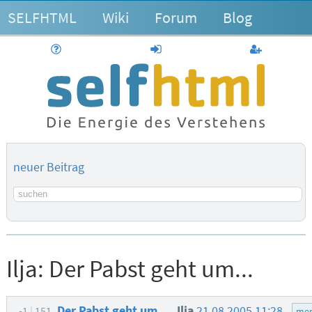
SELFHTML
Wiki
Forum
Blog
Hilfe
anmelden
Benutzerk
neuer Beitrag
Suchbegriff
Ilja:
Der Pabst geht um...
Der Pabst geht um...
Ilja
21.08.2005 11:28
-1
151
men