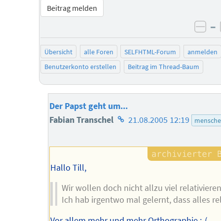
Beitrag melden
–
neg
Übersicht
alle Foren
SELFHTML-Forum
anmelden
Benutzerkonto erstellen
Beitrag im Thread-Baum
Der Papst geht um...
Homepage
Fabian Transchel
21.08.2005 12:19
mensche
des
Autors
Hallo Till,
Wir wollen doch nicht allzu viel relativiere
Ich hab irgentwo mal gelernt, dass alles rela
Vor allem mehr und mehr Orthographie :-(