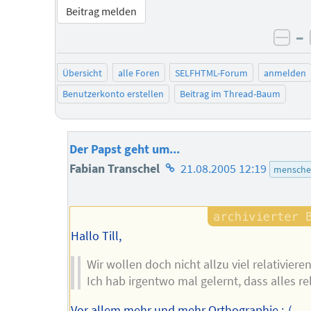
Beitrag melden
–
neg
Übersicht
alle Foren
SELFHTML-Forum
anmelden
Benutzerkonto erstellen
Beitrag im Thread-Baum
Der Papst geht um...
Homepage
Fabian Transchel
21.08.2005 12:19
mensche
des
Autors
Hallo Till,
Wir wollen doch nicht allzu viel relativiere
Ich hab irgentwo mal gelernt, dass alles rela
Vor allem mehr und mehr Orthographie :-(