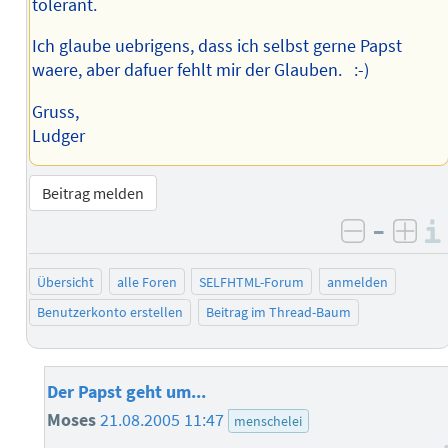
tolerant.
Ich glaube uebrigens, dass ich selbst gerne Papst
waere, aber dafuer fehlt mir der Glauben. :-)
Gruss,
Ludger
Beitrag melden
–
negativ 
posi
Übersicht
alle Foren
SELFHTML-Forum
anmelden
Benutzerkonto erstellen
Beitrag im Thread-Baum
Der Papst geht um...
Moses
21.08.2005 11:47
menschelei