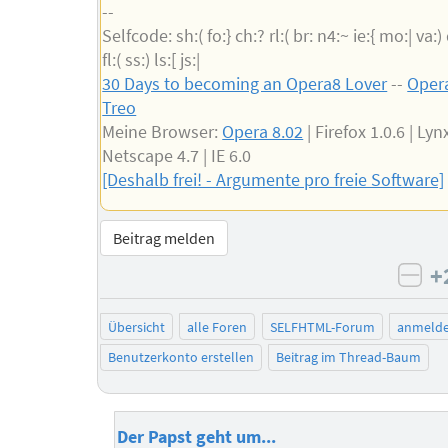
--
Selfcode: sh:( fo:} ch:? rl:( br: n4:~ ie:{ mo:| va:)
fl:( ss:) ls:[ js:|
30 Days to becoming an Opera8 Lover
--
Opera
Treo
Meine Browser:
Opera 8.02
| Firefox 1.0.6 | Lynx
Netscape 4.7 | IE 6.0
[Deshalb frei! - Argumente pro freie Software]
Beitrag melden
+
neg
Übersicht
alle Foren
SELFHTML-Forum
anmeld
Benutzerkonto erstellen
Beitrag im Thread-Baum
Der Papst geht um...