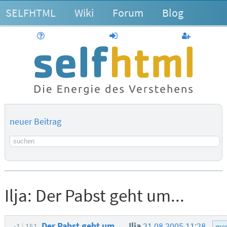
SELFHTML
Wiki
Forum
Blog
Hilfe
anmelden
Benutzerk
neuer Beitrag
Suchbegriff
Ilja:
Der Pabst geht um...
Der Pabst geht um...
Ilja
21.08.2005 11:28
-1
151
men