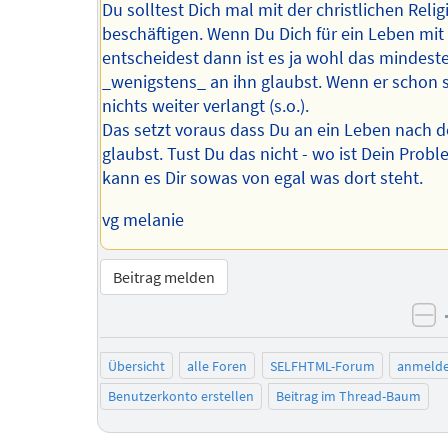
Du solltest Dich mal mit der christlichen Relig
beschäftigen. Wenn Du Dich für ein Leben mit
entscheidest dann ist es ja wohl das mindest
_wenigstens_ an ihn glaubst. Wenn er schon 
nichts weiter verlangt (s.o.).
Das setzt voraus dass Du an ein Leben nach 
glaubst. Tust Du das nicht - wo ist Dein Prob
kann es Dir sowas von egal was dort steht.
vg melanie
Beitrag melden
ne
Übersicht
alle Foren
SELFHTML-Forum
anmeld
Benutzerkonto erstellen
Beitrag im Thread-Baum