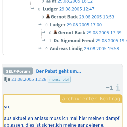
at
29.08.2005 16:12
0
Ludger
29.08.2005 12:47
0
Gernot Back
29.08.2005 13:53
0
Ludger
29.08.2005 17:00
0
Gernot Back
29.08.2005 17:39
0
Dr. Sigmund Freud
29.08.2005 19:
1
Andreas Lindig
29.08.2005 19:58
0
Der Pabst geht um...
SELF-Forum
Ilja
21.08.2005 11:28
menschelei
−1
I
yo,
aus aktuellen anlass muss ich mal hier meinen dampf
ablassen. dies ist sicherlich meine ganz eigene,