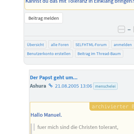
Kannst du das mit Toleranz in Einklang bringen
Beitrag melden
–
neg
Übersicht
alle Foren
SELFHTML-Forum
anmelden
Benutzerkonto erstellen
Beitrag im Thread-Baum
Der Papst geht um...
Homepage
Ashura
21.08.2005 13:06
menschelei
des
Autors
Hallo Manuel.
fuer mich sind die Christen tolerant,