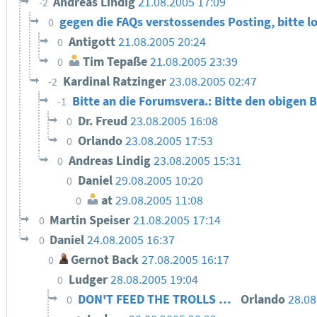
Andreas Lindig
21.08.2005 17:09
-2
gegen die FAQs verstossendes Posting, bitte l
0
Antigott
21.08.2005 20:24
0
Tim Tepaße
21.08.2005 23:39
0
Kardinal Ratzinger
23.08.2005 02:47
-2
Bitte an die Forumsvera.: Bitte den obigen 
-1
Dr. Freud
23.08.2005 16:08
0
Orlando
23.08.2005 17:53
0
Andreas Lindig
23.08.2005 15:31
0
Daniel
29.08.2005 10:20
0
at
29.08.2005 11:08
0
Martin Speiser
21.08.2005 17:14
0
Daniel
24.08.2005 16:37
0
Gernot Back
27.08.2005 16:17
0
Ludger
28.08.2005 19:04
0
DON'T FEED THE TROLLS …
Orlando
28.08
0