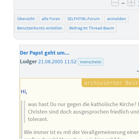
–
negati
po
Übersicht
alle Foren
SELFHTML-Forum
anmelden
Benutzerkonto erstellen
Beitrag im Thread-Baum
Der Papst geht um...
Ludger
21.08.2005 11:52
menschelei
Hi,
was hast Du nur gegen die katholische Kirche? 
Christen sind doch ausgesprochen friedlich un
tolerant.
Wie immer ist es mit der Verallgemeinerung einer