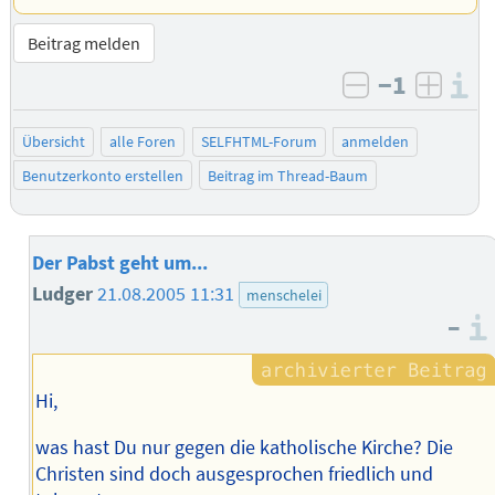
Beitrag melden
−1
I
negativ bew
posit
Übersicht
alle Foren
SELFHTML-Forum
anmelden
Benutzerkonto erstellen
Beitrag im Thread-Baum
Der Pabst geht um...
Ludger
21.08.2005 11:31
menschelei
–
Hi,
was hast Du nur gegen die katholische Kirche? Die
Christen sind doch ausgesprochen friedlich und