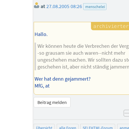
at
27.08.2005 08:26
menschelei
Hallo.
Wir können heute die Verbrechen der Ver
-so grausam sie auch waren--nicht mehr
ungeschehen machen. Wir sollten dazu st
geschehen ist, aber nicht ständig jammern
Wer hat denn gejammert?
MfG, at
Beitrag melden
Übersicht
alle Foren
SELFHTML-Forum
anme