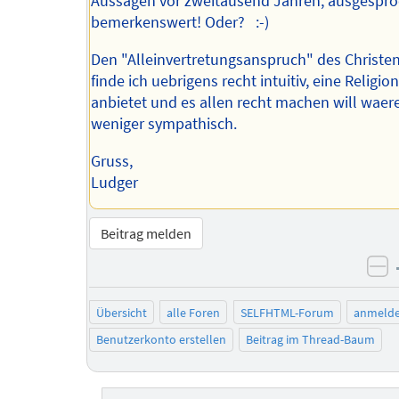
Aussagen vor zweitausend Jahren, ausgespr
bemerkenswert! Oder? :-)
Den "Alleinvertretungsanspruch" des Christ
finde ich uebrigens recht intuitiv, eine Religio
anbietet und es allen recht machen will waer
weniger sympathisch.
Gruss,
Ludger
Beitrag melden
ne
Übersicht
alle Foren
SELFHTML-Forum
anmeld
Benutzerkonto erstellen
Beitrag im Thread-Baum