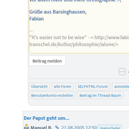
Grüße aus Barsinghausen,
Fabian
--
"It's easier not to be wise" - < http://www.fab
transchel.de/kultur/philosophie/ialone/>
Beitrag melden
ne
Übersicht
alle Foren
SELFHTML-Forum
anmeld
Benutzerkonto erstellen
Beitrag im Thread-Baum
Der Papst geht um...
Homepage
Manuel B.
21.08.2005 12:50
menschelei