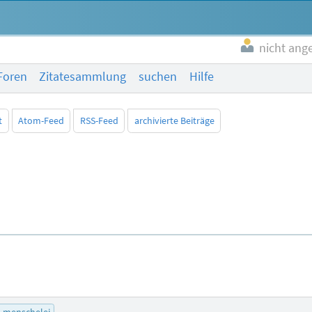
nicht ang
Foren
Zitatesammlung
suchen
Hilfe
t
Atom-Feed
RSS-Feed
archivierte Beiträge
menschelei