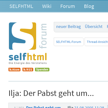
SELFHTML
Wiki
Forum
Blog
neuer Beitrag
Übersicht
SELFHTML-Forum
Thread-Ansich
Ilja:
Der Pabst geht um...
Der Pabst geht um...
Ilja
21.08.2005 11:28
-1
151