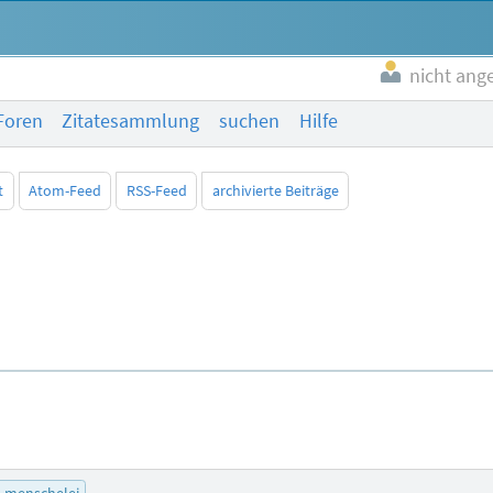
nicht ang
Foren
Zitatesammlung
suchen
Hilfe
t
Atom-Feed
RSS-Feed
archivierte Beiträge
menschelei