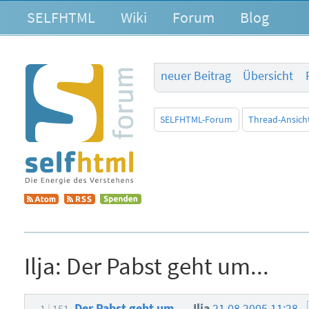
SELFHTML
Wiki
Forum
Blog
neuer Beitrag
Übersicht
SELFHTML-Forum
Thread-Ansich
Ilja:
Der Pabst geht um...
Der Pabst geht um...
Ilja
21.08.2005 11:28
-1
151