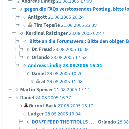
Andreas Lindig
21.08.2005 17:09
-2
gegen die FAQs verstossendes Posting, bitte l
0
Antigott
21.08.2005 20:24
0
Tim Tepaße
21.08.2005 23:39
0
Kardinal Ratzinger
23.08.2005 02:47
-2
Bitte an die Forumsvera.: Bitte den obigen 
-1
Dr. Freud
23.08.2005 16:08
0
Orlando
23.08.2005 17:53
0
Andreas Lindig
23.08.2005 15:31
0
Daniel
29.08.2005 10:20
0
at
29.08.2005 11:08
0
Martin Speiser
21.08.2005 17:14
0
Daniel
24.08.2005 16:37
0
Gernot Back
27.08.2005 16:17
0
Ludger
28.08.2005 19:04
0
DON'T FEED THE TROLLS …
Orlando
28.08
0