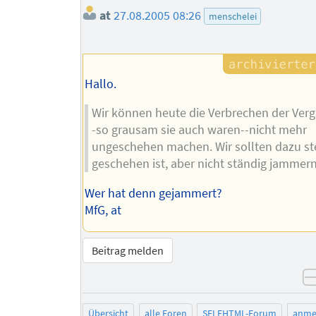
at
27.08.2005 08:26
menschelei
Hallo.
Wir können heute die Verbrechen der Ver
-so grausam sie auch waren--nicht mehr
ungeschehen machen. Wir sollten dazu st
geschehen ist, aber nicht ständig jammern
Wer hat denn gejammert?
MfG, at
Beitrag melden
Übersicht
alle Foren
SELFHTML-Forum
anme