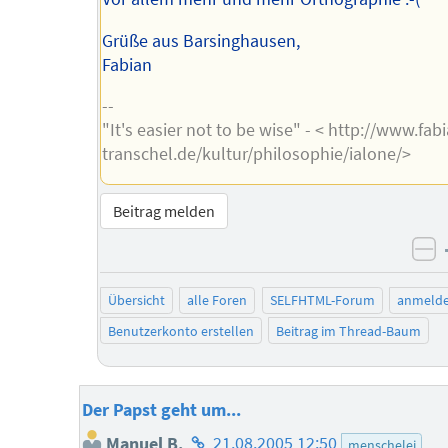
Grüße aus Barsinghausen,
Fabian
--
"It's easier not to be wise" - < http://www.fab
transchel.de/kultur/philosophie/ialone/>
Beitrag melden
ne
Übersicht
alle Foren
SELFHTML-Forum
anmeld
Benutzerkonto erstellen
Beitrag im Thread-Baum
Der Papst geht um...
Homepage
Manuel B.
21.08.2005 12:50
menschelei