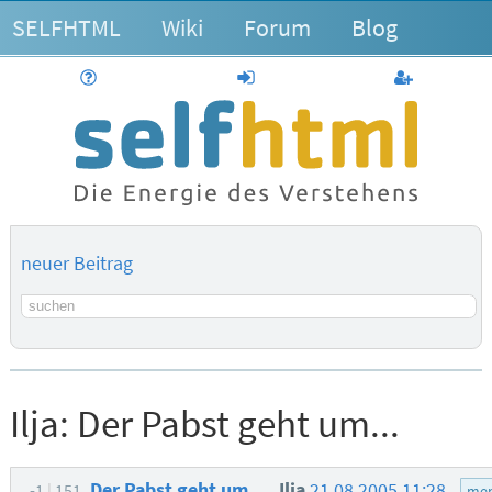
SELFHTML
Wiki
Forum
Blog
Hilfe
anmelden
Benutzerk
neuer Beitrag
Suchbegriff
Ilja:
Der Pabst geht um...
Der Pabst geht um...
Ilja
21.08.2005 11:28
-1
151
men