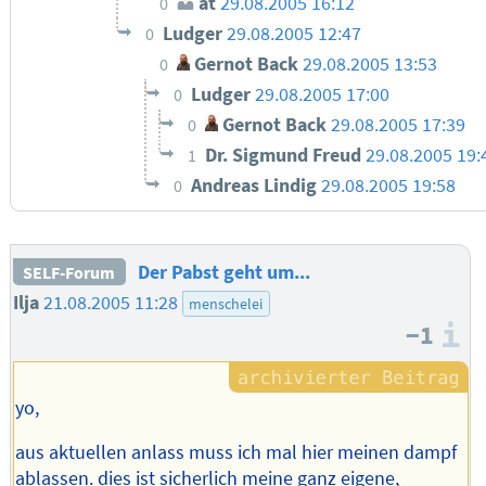
at
29.08.2005 16:12
0
Ludger
29.08.2005 12:47
0
Gernot Back
29.08.2005 13:53
0
Ludger
29.08.2005 17:00
0
Gernot Back
29.08.2005 17:39
0
Dr. Sigmund Freud
29.08.2005 19:
1
Andreas Lindig
29.08.2005 19:58
0
Der Pabst geht um...
SELF-Forum
Ilja
21.08.2005 11:28
menschelei
−1
I
yo,
aus aktuellen anlass muss ich mal hier meinen dampf
ablassen. dies ist sicherlich meine ganz eigene,