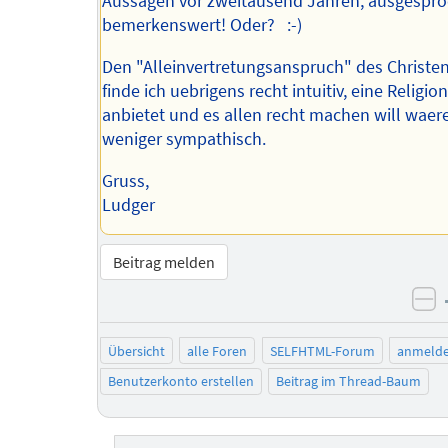
Aussagen vor zweitausend Jahren, ausgespr
bemerkenswert! Oder? :-)
Den "Alleinvertretungsanspruch" des Christ
finde ich uebrigens recht intuitiv, eine Religio
anbietet und es allen recht machen will waer
weniger sympathisch.
Gruss,
Ludger
Beitrag melden
ne
Übersicht
alle Foren
SELFHTML-Forum
anmeld
Benutzerkonto erstellen
Beitrag im Thread-Baum