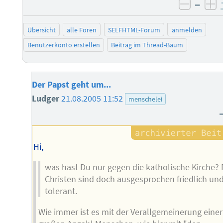
–
negati
po
Übersicht
alle Foren
SELFHTML-Forum
anmelden
Benutzerkonto erstellen
Beitrag im Thread-Baum
Der Papst geht um...
Ludger
21.08.2005 11:52
menschelei
Hi,
was hast Du nur gegen die katholische Kirche? 
Christen sind doch ausgesprochen friedlich un
tolerant.
Wie immer ist es mit der Verallgemeinerung einer