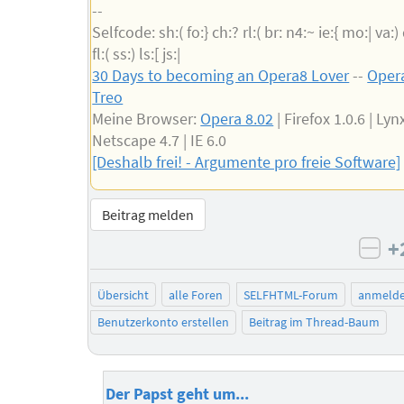
--
Selfcode: sh:( fo:} ch:? rl:( br: n4:~ ie:{ mo:| va:)
fl:( ss:) ls:[ js:|
30 Days to becoming an Opera8 Lover
--
Opera
Treo
Meine Browser:
Opera 8.02
| Firefox 1.0.6 | Lynx
Netscape 4.7 | IE 6.0
[Deshalb frei! - Argumente pro freie Software]
Beitrag melden
+
neg
Übersicht
alle Foren
SELFHTML-Forum
anmeld
Benutzerkonto erstellen
Beitrag im Thread-Baum
Der Papst geht um...