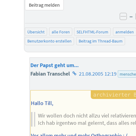
Beitrag melden
–
neg
Übersicht
alle Foren
SELFHTML-Forum
anmelden
Benutzerkonto erstellen
Beitrag im Thread-Baum
Der Papst geht um...
Homepage
Fabian Transchel
21.08.2005 12:19
mensche
des
Autors
Hallo Till,
Wir wollen doch nicht allzu viel relativiere
Ich hab irgentwo mal gelernt, dass alles rela
Vor allem mehr und mehr Orthographie :-(