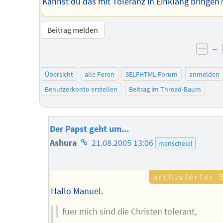
Kannst du das mit Toleranz in Einklang bringen
Beitrag melden
–
neg
Übersicht
alle Foren
SELFHTML-Forum
anmelden
Benutzerkonto erstellen
Beitrag im Thread-Baum
Der Papst geht um...
Homepage
Ashura
21.08.2005 13:06
menschelei
des
Autors
Hallo Manuel.
fuer mich sind die Christen tolerant,