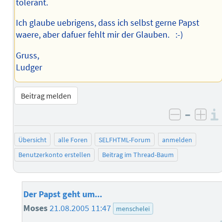
tolerant.
Ich glaube uebrigens, dass ich selbst gerne Papst
waere, aber dafuer fehlt mir der Glauben. :-)
Gruss,
Ludger
Beitrag melden
–
negativ 
posi
Übersicht
alle Foren
SELFHTML-Forum
anmelden
Benutzerkonto erstellen
Beitrag im Thread-Baum
Der Papst geht um...
Moses
21.08.2005 11:47
menschelei