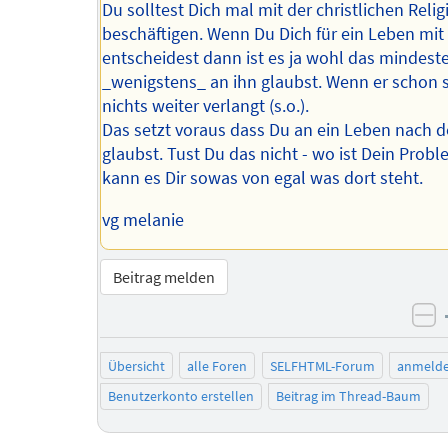
Du solltest Dich mal mit der christlichen Relig
beschäftigen. Wenn Du Dich für ein Leben mit
entscheidest dann ist es ja wohl das mindest
_wenigstens_ an ihn glaubst. Wenn er schon 
nichts weiter verlangt (s.o.).
Das setzt voraus dass Du an ein Leben nach 
glaubst. Tust Du das nicht - wo ist Dein Prob
kann es Dir sowas von egal was dort steht.
vg melanie
Beitrag melden
ne
Übersicht
alle Foren
SELFHTML-Forum
anmeld
Benutzerkonto erstellen
Beitrag im Thread-Baum