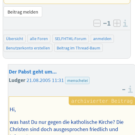
Beitrag melden
−1
I
negativ bew
posit
Übersicht
alle Foren
SELFHTML-Forum
anmelden
Benutzerkonto erstellen
Beitrag im Thread-Baum
Der Pabst geht um...
Ludger
21.08.2005 11:31
menschelei
–
Hi,
was hast Du nur gegen die katholische Kirche? Die
Christen sind doch ausgesprochen friedlich und