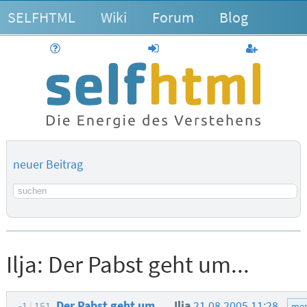
SELFHTML
Wiki
Forum
Blog
Hilfe
anmelden
Benutzerk
neuer Beitrag
Suchbegriff
Ilja:
Der Pabst geht um...
Der Pabst geht um...
Ilja
21.08.2005 11:28
-1
151
men