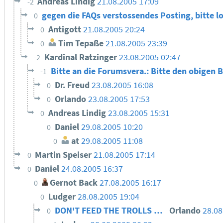
Andreas Lindig
21.08.2005 17:09
-2
gegen die FAQs verstossendes Posting, bitte l
0
Antigott
21.08.2005 20:24
0
Tim Tepaße
21.08.2005 23:39
0
Kardinal Ratzinger
23.08.2005 02:47
-2
Bitte an die Forumsvera.: Bitte den obigen 
-1
Dr. Freud
23.08.2005 16:08
0
Orlando
23.08.2005 17:53
0
Andreas Lindig
23.08.2005 15:31
0
Daniel
29.08.2005 10:20
0
at
29.08.2005 11:08
0
Martin Speiser
21.08.2005 17:14
0
Daniel
24.08.2005 16:37
0
Gernot Back
27.08.2005 16:17
0
Ludger
28.08.2005 19:04
0
DON'T FEED THE TROLLS …
Orlando
28.08
0