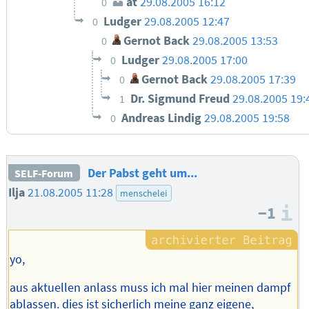
at
29.08.2005 16:12
0
Ludger
29.08.2005 12:47
0
Gernot Back
29.08.2005 13:53
0
Ludger
29.08.2005 17:00
0
Gernot Back
29.08.2005 17:39
0
Dr. Sigmund Freud
29.08.2005 19:
1
Andreas Lindig
29.08.2005 19:58
0
Der Pabst geht um...
SELF-Forum
Ilja
21.08.2005 11:28
menschelei
−1
I
yo,
aus aktuellen anlass muss ich mal hier meinen dampf
ablassen. dies ist sicherlich meine ganz eigene,