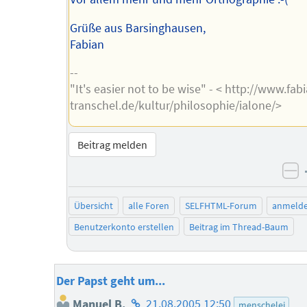
Grüße aus Barsinghausen,
Fabian
--
"It's easier not to be wise" - < http://www.fab
transchel.de/kultur/philosophie/ialone/>
Beitrag melden
ne
Übersicht
alle Foren
SELFHTML-Forum
anmeld
Benutzerkonto erstellen
Beitrag im Thread-Baum
Der Papst geht um...
Homepage
Manuel B.
21.08.2005 12:50
menschelei