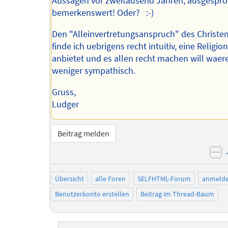
Aussagen vor zweitausend Jahren, ausgespr
bemerkenswert! Oder? :-)
Den "Alleinvertretungsanspruch" des Christ
finde ich uebrigens recht intuitiv, eine Religio
anbietet und es allen recht machen will waer
weniger sympathisch.
Gruss,
Ludger
Beitrag melden
ne
Übersicht
alle Foren
SELFHTML-Forum
anmeld
Benutzerkonto erstellen
Beitrag im Thread-Baum