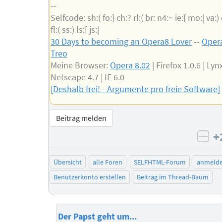
--
Selfcode: sh:( fo:} ch:? rl:( br: n4:~ ie:{ mo:| va:)
fl:( ss:) ls:[ js:|
30 Days to becoming an Opera8 Lover
--
Opera
Treo
Meine Browser:
Opera 8.02
| Firefox 1.0.6 | Lynx
Netscape 4.7 | IE 6.0
[Deshalb frei! - Argumente pro freie Software]
Beitrag melden
+
neg
Übersicht
alle Foren
SELFHTML-Forum
anmeld
Benutzerkonto erstellen
Beitrag im Thread-Baum
Der Papst geht um...