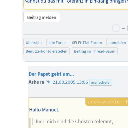
Kannst du das mit Toleranz in Einklang bringen
Beitrag melden
–
neg
Übersicht
alle Foren
SELFHTML-Forum
anmelden
Benutzerkonto erstellen
Beitrag im Thread-Baum
Der Papst geht um...
Homepage
Ashura
21.08.2005 13:06
menschelei
des
Autors
Hallo Manuel.
fuer mich sind die Christen tolerant,