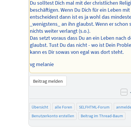
Du solltest Dich mal mit der christlichen Relig
beschäftigen. Wenn Du Dich für ein Leben mit
entscheidest dann ist es ja wohl das mindest
_wenigstens_ an ihn glaubst. Wenn er schon 
nichts weiter verlangt (s.o.).
Das setzt voraus dass Du an ein Leben nach 
glaubst. Tust Du das nicht - wo ist Dein Prob
kann es Dir sowas von egal was dort steht.
vg melanie
Beitrag melden
ne
Übersicht
alle Foren
SELFHTML-Forum
anmeld
Benutzerkonto erstellen
Beitrag im Thread-Baum