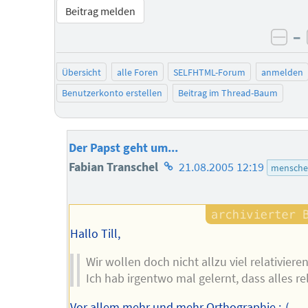
Beitrag melden
–
neg
Übersicht
alle Foren
SELFHTML-Forum
anmelden
Benutzerkonto erstellen
Beitrag im Thread-Baum
Der Papst geht um...
Homepage
Fabian Transchel
21.08.2005 12:19
mensche
des
Autors
Hallo Till,
Wir wollen doch nicht allzu viel relativiere
Ich hab irgentwo mal gelernt, dass alles rela
Vor allem mehr und mehr Orthographie :-(