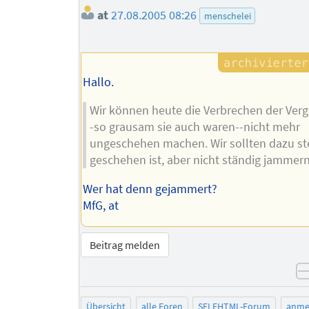
at
27.08.2005 08:26
menschelei
Hallo.
Wir können heute die Verbrechen der Ver
-so grausam sie auch waren--nicht mehr
ungeschehen machen. Wir sollten dazu st
geschehen ist, aber nicht ständig jammern
Wer hat denn gejammert?
MfG, at
Beitrag melden
Übersicht
alle Foren
SELFHTML-Forum
anme