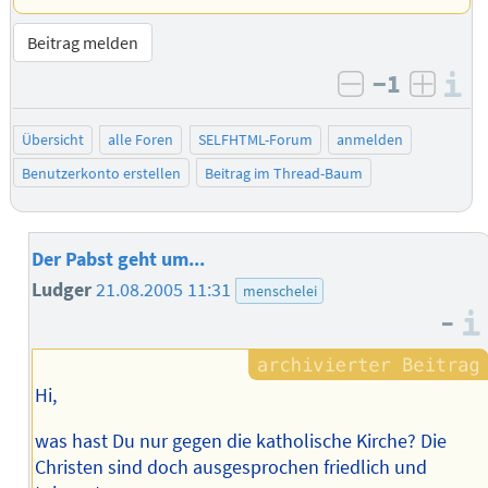
Beitrag melden
−1
I
negativ bew
posit
Übersicht
alle Foren
SELFHTML-Forum
anmelden
Benutzerkonto erstellen
Beitrag im Thread-Baum
Der Pabst geht um...
Ludger
21.08.2005 11:31
menschelei
–
Hi,
was hast Du nur gegen die katholische Kirche? Die
Christen sind doch ausgesprochen friedlich und