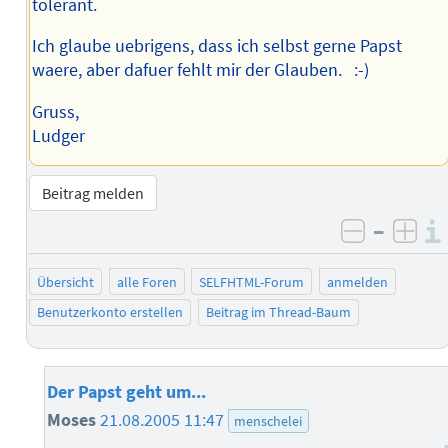
tolerant.
Ich glaube uebrigens, dass ich selbst gerne Papst
waere, aber dafuer fehlt mir der Glauben. :-)
Gruss,
Ludger
Beitrag melden
–
negativ 
posi
Übersicht
alle Foren
SELFHTML-Forum
anmelden
Benutzerkonto erstellen
Beitrag im Thread-Baum
Der Papst geht um...
Moses
21.08.2005 11:47
menschelei