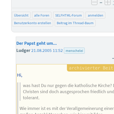
–
negati
po
Übersicht
alle Foren
SELFHTML-Forum
anmelden
Benutzerkonto erstellen
Beitrag im Thread-Baum
Der Papst geht um...
Ludger
21.08.2005 11:52
menschelei
Hi,
was hast Du nur gegen die katholische Kirche? 
Christen sind doch ausgesprochen friedlich un
tolerant.
Wie immer ist es mit der Verallgemeinerung einer