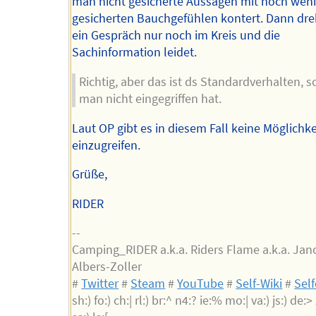
man nicht gesicherte Aussagen mit noch wen
gesicherten Bauchgefühlen kontert. Dann dre
ein Gespräch nur noch im Kreis und die
Sachinformation leidet.
Richtig, aber das ist ds Standardverhalten, 
man nicht eingegriffen hat.
Laut OP gibt es in diesem Fall keine Möglichkei
einzugreifen.
Grüße,
RIDER
--
Camping_RIDER a.k.a. Riders Flame a.k.a. Jan
Albers-Zoller
#
Twitter
#
Steam
#
YouTube
#
Self-Wiki
#
Sel
sh:) fo:) ch:| rl:) br:^ n4:? ie:% mo:| va:) js:) de:> z