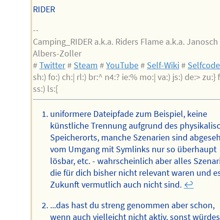
RIDER
--
Camping_RIDER a.k.a. Riders Flame a.k.a. Janosch
Albers-Zoller
#
Twitter
#
Steam
#
YouTube
#
Self-Wiki
#
Selfcod
sh:) fo:) ch:| rl:) br:^ n4:? ie:% mo:| va:) js:) de:> zu:} f
ss:) ls:[
uniformere Dateipfade zum Beispiel, keine
künstliche Trennung aufgrund des physikalis
Speicherorts, manche Szenarien sind abgese
vom Umgang mit Symlinks nur so überhaupt
lösbar, etc. - wahrscheinlich aber alles Szenar
die für dich bisher nicht relevant waren und es
Zukunft vermutlich auch nicht sind.
↩︎
...das hast du streng genommen aber schon,
wenn auch vielleicht nicht aktiv, sonst würde