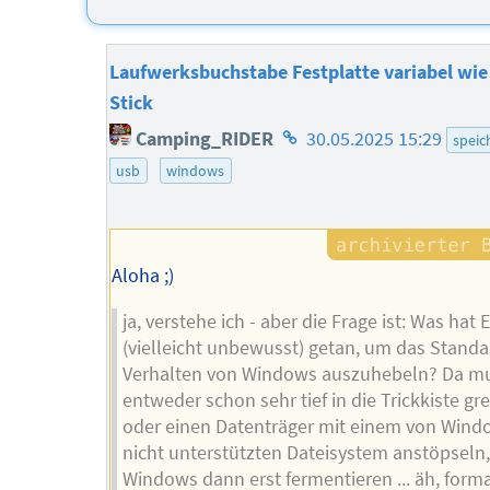
Laufwerksbuchstabe Festplatte variabel wie
Stick
Homepage
Camping_RIDER
30.05.2025 15:29
speic
des
usb
windows
Autors
Aloha ;)
ja, verstehe ich - aber die Frage ist: Was hat 
(vielleicht unbewusst) getan, um das Standa
Verhalten von Windows auszuhebeln? Da m
entweder schon sehr tief in die Trickkiste gre
oder einen Datenträger mit einem von Wind
nicht unterstützten Dateisystem anstöpseln
Windows dann erst fermentieren ... äh, form