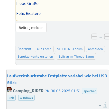
Liebe Grüße
Felix Riesterer
Beitrag melden
–
negat
Übersicht
alle Foren
SELFHTML-Forum
anmelden
Benutzerkonto erstellen
Beitrag im Thread-Baum
Laufwerksbuchstabe Festplatte variabel wie bei USB
Stick
Homepage
Camping_RIDER
30.05.2025 01:51
speicher
des
usb
windows
Autors
–