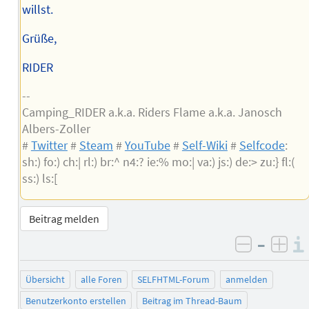
willst.
Grüße,
RIDER
--
Camping_RIDER a.k.a. Riders Flame a.k.a. Janosch
Albers-Zoller
#
Twitter
#
Steam
#
YouTube
#
Self-Wiki
#
Selfcode
:
sh:) fo:) ch:| rl:) br:^ n4:? ie:% mo:| va:) js:) de:> zu:} fl:(
ss:) ls:[
Beitrag melden
–
negativ 
posi
Übersicht
alle Foren
SELFHTML-Forum
anmelden
Benutzerkonto erstellen
Beitrag im Thread-Baum