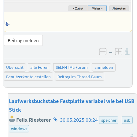
lg.
Beitrag melden
–
I
negativ be
posit
Übersicht
alle Foren
SELFHTML-Forum
anmelden
Benutzerkonto erstellen
Beitrag im Thread-Baum
Laufwerksbuchstabe Festplatte variabel wie bei USB
Stick
Homepage
Felix Riesterer
30.05.2025 00:24
speicher
usb
des
windows
Autors