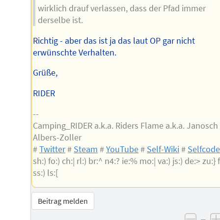
wirklich drauf verlassen, dass der Pfad immer
derselbe ist.
Richtig - aber das ist ja das laut OP gar nicht
erwünschte Verhalten.
Grüße,
RIDER
--
Camping_RIDER a.k.a. Riders Flame a.k.a. Janosch
Albers-Zoller
#
Twitter
#
Steam
#
YouTube
#
Self-Wiki
#
Selfcod
sh:) fo:) ch:| rl:) br:^ n4:? ie:% mo:| va:) js:) de:> zu:} f
ss:) ls:[
Beitrag melden
–