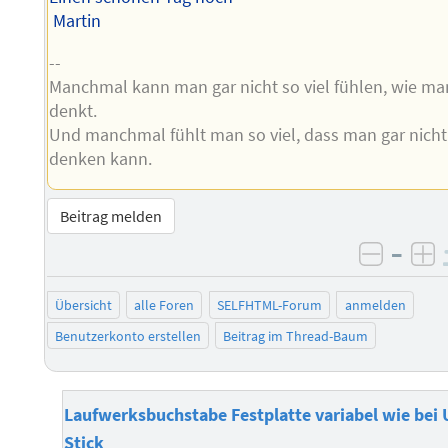
Martin
--
Manchmal kann man gar nicht so viel fühlen, wie ma
denkt.
Und manchmal fühlt man so viel, dass man gar nicht
denken kann.
Beitrag melden
–
negati
po
Übersicht
alle Foren
SELFHTML-Forum
anmelden
Benutzerkonto erstellen
Beitrag im Thread-Baum
Laufwerksbuchstabe Festplatte variabel wie bei
Stick