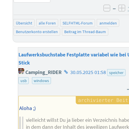
–
negati
po
Übersicht
alle Foren
SELFHTML-Forum
anmelden
Benutzerkonto erstellen
Beitrag im Thread-Baum
Laufwerksbuchstabe Festplatte variabel wie bei
Stick
Homepage
Camping_RIDER
30.05.2025 01:58
speicher
des
usb
windows
Autors
Aloha ;)
vielleicht willst Du ja lieber ein Verzeichnis hab
in dem dann der Inhalt des jeweiligen Laufwer