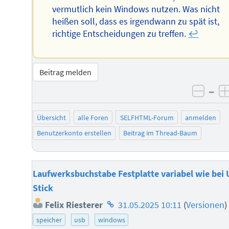
vermutlich kein Windows nutzen. Was nicht
heißen soll, dass es irgendwann zu spät ist,
richtige Entscheidungen zu treffen.
↩︎
Beitrag melden
–
negat
Übersicht
alle Foren
SELFHTML-Forum
anmelden
Benutzerkonto erstellen
Beitrag im Thread-Baum
Laufwerksbuchstabe Festplatte variabel wie bei
Stick
Homepage
Felix Riesterer
31.05.2025 10:11
(
Versionen
)
des
speicher
usb
windows