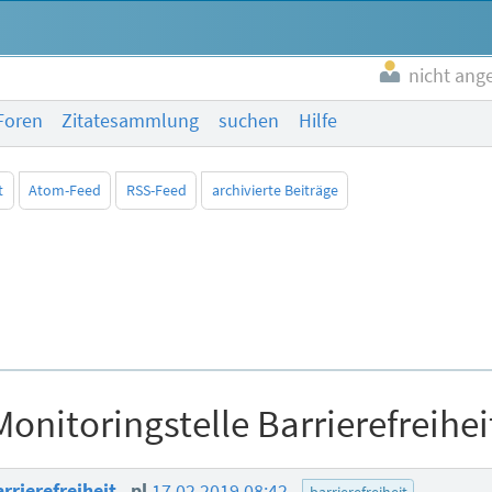
nicht ang
Foren
Zitatesammlung
suchen
Hilfe
t
Atom-Feed
RSS-Feed
archivierte Beiträge
Monitoringstelle Barrierefreihei
arrierefreiheit
pl
17.02.2019 08:42
barrierefreiheit