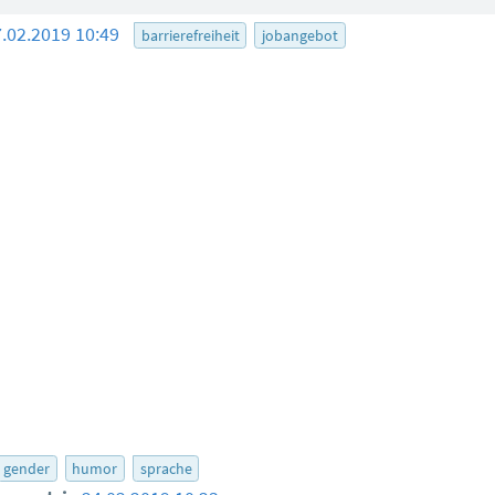
7.02.2019 10:49
barrierefreiheit
jobangebot
gender
humor
sprache