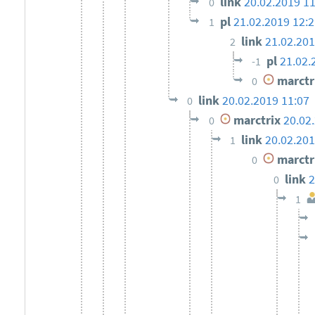
link
20.02.2019 11
0
pl
21.02.2019 12:2
1
link
21.02.201
2
pl
21.02.
-1
marctr
0
link
20.02.2019 11:07
0
marctrix
20.02
0
link
20.02.201
1
marctr
0
link
2
0
1