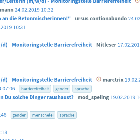
er/Leiterin (m/w/d) - Monitoringstelle Barrierefreiheit
smann
24.02.2019 10:32
 an die Betonmischerinnen!"
ursus contionabundo
24.0
.2019 10:31
/d) - Monitoringstelle Barrierefreiheit
Mitleser
17.02.20
/d) - Monitoringstelle Barrierefreiheit
marctrix
19.02.
9 07:06
barrierefreiheit
gender
sprache
n Du solche Dinger raushaust?
mod_speling
19.02.2019 
6:48
gender
menschelei
sprache
:18