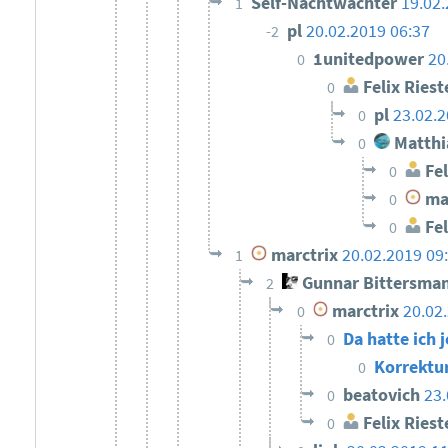
Self-Nachtwächter
19.02.
1
pl
20.02.2019 06:37
-2
1unitedpower
20
0
Felix Riest
0
pl
23.02.2
0
Matthi
0
Fel
0
mar
0
Fel
0
marctrix
20.02.2019 09
1
Gunnar Bittersma
2
marctrix
20.02
0
Da hatte ich
0
Korrektu
0
beatovich
23.
0
Felix Riest
0