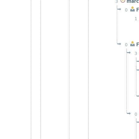
marc
3
F
0
1
F
0
3
0