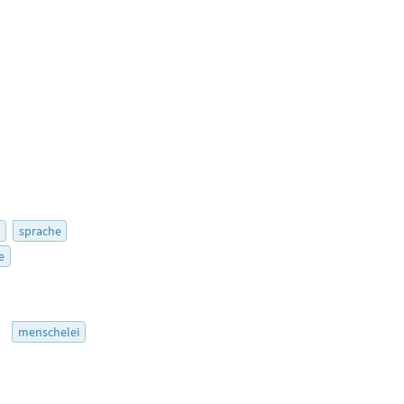
r
sprache
e
5
menschelei